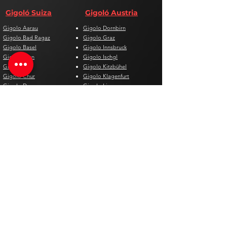
Gigoló Suiza
Gigoló Austria
Gigolo Aarau
Gigolo Dornbirn
Gigolo Bad Ragaz
Gigolo Graz
Gigolo Basel
Gigolo Innsbruck
Gigolo Bern
Gigolo Ischgl
Gigolo Biel
Gigolo Kitzbühel
Gigolo Chur
Gigolo Klagenfurt
Gigolo Davos
Gigolo Linz
Gigolo Genf
Gigolo Salzburg
Gigolo Lausanne
Gigolo St. Pölten
Gigolo Locarno
Gigolo Steyr
Gigolo Lugano
Gigolo Villach
Gigolo Luzern
Gigolo Wien
Gigolo Neuenburg
Gigolo Wolfsberg
Gigolo Solothurn
Gigolo Zell am See
Gigolo St. Gallen
Gigolo St. Moritz
Gigolo Thun
Gigolo Winterthur
Gigolo Zürich
Gigolo Zug