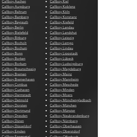
Callboy Aachen
Callboy Kiel
Callboy Augsburg
Callboy Koblenz
Callboy Baltrum
Callboy Köln
Callboy Bamberg
Callboy Konstanz
Callboy Bayreuth
Callboy Krefeld
Callboy Berlin
Callboy Landau
Callboy Bielefeld
Callboy Landshut
Callboy Bitburg
Callboy Leipzig
Callboy Bocholt
Callboy Lemgo
Callboy Bochum
Callboy Lindau
Callboy Bonn
Callboy Lippstadt
Callboy Borken
Callboy Lübeck
Callboy Borkum
Callboy Ludwigsburg
Callboy Braunschweig
Callboy Magdeburg
Callboy Bremen
Callboy Mainz
Callboy Bremerhaven
Callboy Mannheim
Callboy Cottbus
Callboy Meschede
Callboy Cuxhaven
Callboy Minden
Callboy Darmstadt
Callboy Moers
Callboy Detmold
Callboy Mönchengladbach
Callboy Dorsten
Callboy München
Callboy Dortmund
Callboy Münster
Callboy Dresden
Callboy Neubrandenburg
Callboy Düren
Callboy Nürnberg
Callboy Düsseldorf
Callboy Oberhausen
Callboy Emden
Callboy Oberstdorf
Callboy Ennepetal
Callboy Offenbach