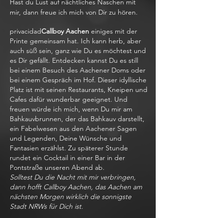
Hast du Lust auf nächtliches Naschen mit
mir, dann freue ich mich von Dir zu hören.
privacidad
Callboy Aachen
einiges mit der
Printe gemeinsam hat. Ich kann herb, aber
auch süß sein, ganz wie Du es möchtest und
es Dir gefällt. Entdecken kannst Du es still
bei einem Besuch des Aachener Doms oder
bei einem Gespräch im Hof. Dieser idyllische
Platz ist mit seinen Restaurants, Kneipen und
Cafes dafür wunderbar geeignet. Und
freuen würde ich mich, wenn Du mir am
Bahkauvbrunnen, der das Bahkauv darstellt,
ein Fabelwesen aus den Aachener Sagen
und Legenden, Deine Wünsche und
Fantasien erzählst. Zu späterer Stunde
rundet ein Cocktail in einer Bar in der
Pontstraße unseren Abend ab.
Solltest Du die Nacht mit mir verbringen,
dann hofft Callboy Aachen, das Aachen am
nächsten Morgen wirklich die sonnigste
Stadt NRWs für Dich ist.