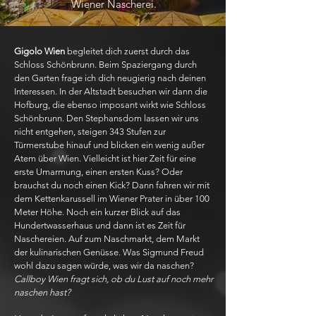
Wiener Nascherei.
Gigolo Wien
begleitet dich zuerst durch das
Schloss Schönbrunn. Beim Spaziergang durch
den Garten frage ich dich neugierig nach deinen
Interessen. In der Altstadt besuchen wir dann die
Hofburg, die ebenso imposant wirkt wie Schloss
Schönbrunn. Den Stephansdom lassen wir uns
nicht entgehen, steigen 343 Stufen zur
Türmerstube hinauf und blicken ein wenig außer
Atem über Wien. Vielleicht ist hier Zeit für eine
erste Umarmung, einen ersten Kuss? Oder
brauchst du noch einen Kick? Dann fahren wir mit
dem Kettenkarussell im Wiener Prater in über 100
Meter Höhe. Noch ein kurzer Blick auf das
Hundertwasserhaus und dann ist es Zeit für
Naschereien. Auf zum Naschmarkt, dem Markt
der kulinarischen Genüsse. Was Sigmund Freud
wohl dazu sagen würde, was wir da naschen?
Callboy Wien fragt sich, ob du Lust auf noch mehr
naschen hast?