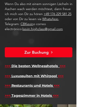
Wenn Du also mit einem sonnigen Lächeln in
Aachen wach werden möchtest, dann freue
ich mich von Dir zu hören
+49 176 229 581 25
oder von Dir zu lesen via
WhatsApp
,
Telegram:
CBKevin
o correo
electrónico:
kevin.highclass@gmail.com
Zur Buchung
>>>
Die besten Wellnesshotels
<<<
​
>>>
Luxussuiten mit Whirpool
<<<
>>>
Restaurants und Hotels
<<<
>>>
Tageszimmer in Hotels
<<<