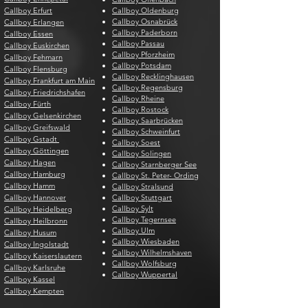
Callboy Erfurt
Callboy Oldenburg
Callboy Osnabrück
Callboy Erlangen
Callboy Paderborn
Callboy Essen
Callboy Passau
Callboy Euskirchen
Callboy Pforzheim
Callboy Fehmarn
Callboy Potsdam
Callboy Flensburg
Callboy Recklinghausen
Callboy Frankfurt am Main
Callboy Regensburg
Callboy Friedrichshafen
Callboy Rheine
Callboy Fürth
Callboy Rostock
Callboy Gelsenkirchen
Callboy Saarbrücken
Callboy Greifswald
Callboy Schweinfurt
Callboy Gstadt
Callboy Soest
Callboy Göttingen
Callboy Solingen
Callboy Hagen
Callboy Starnberger See
Callboy Hamburg
Callboy St. Peter- Ording
Callboy Hamm
Callboy Stralsund
Callboy Hannover
Callboy Stuttgart
Callboy Sylt
Callboy Heidelberg
Callboy Tegernsee
Callboy Heilbronn
Callboy Ulm
Callboy Husum
Callboy Wiesbaden
Callboy Ingolstadt
Callboy Wilhelmshaven
Callboy Kaiserslautern
Callboy Wolfsburg
Callboy Karlsruhe
Callboy Wuppertal
Callboy Kassel
Callboy Kempten