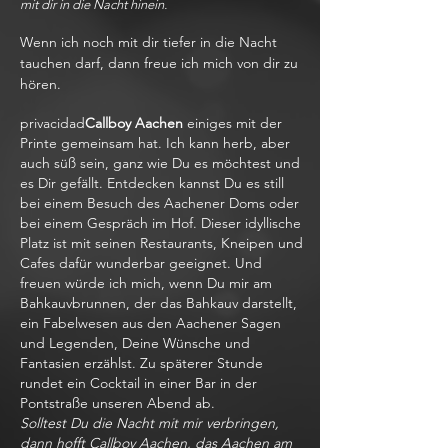
mit dir in die Nacht hinein.
Wenn ich noch mit dir tiefer in die Nacht
tauchen darf, dann freue ich mich von dir zu
hören.
privacidad
Callboy Aachen
einiges mit der
Printe gemeinsam hat. Ich kann herb, aber
auch süß sein, ganz wie Du es möchtest und
es Dir gefällt. Entdecken kannst Du es still
bei einem Besuch des Aachener Doms oder
bei einem Gespräch im Hof. Dieser idyllische
Platz ist mit seinen Restaurants, Kneipen und
Cafes dafür wunderbar geeignet. Und
freuen würde ich mich, wenn Du mir am
Bahkauvbrunnen, der das Bahkauv darstellt,
ein Fabelwesen aus den Aachener Sagen
und Legenden, Deine Wünsche und
Fantasien erzählst. Zu späterer Stunde
rundet ein Cocktail in einer Bar in der
Pontstraße unseren Abend ab.
Solltest Du die Nacht mit mir verbringen,
dann hofft Callboy Aachen, das Aachen am