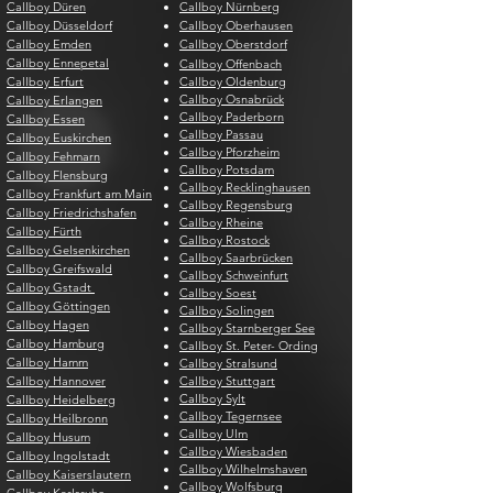
Callboy Düren
Callboy Nürnberg
Callboy Düsseldorf
Callboy Oberhausen
Callboy Emden
Callboy Oberstdorf
Callboy Ennepetal
Callboy Offenbach
Callboy Erfurt
Callboy Oldenburg
Callboy Osnabrück
Callboy Erlangen
Callboy Paderborn
Callboy Essen
Callboy Passau
Callboy Euskirchen
Callboy Pforzheim
Callboy Fehmarn
Callboy Potsdam
Callboy Flensburg
Callboy Recklinghausen
Callboy Frankfurt am Main
Callboy Regensburg
Callboy Friedrichshafen
Callboy Rheine
Callboy Fürth
Callboy Rostock
Callboy Gelsenkirchen
Callboy Saarbrücken
Callboy Greifswald
Callboy Schweinfurt
Callboy Gstadt
Callboy Soest
Callboy Göttingen
Callboy Solingen
Callboy Hagen
Callboy Starnberger See
Callboy Hamburg
Callboy St. Peter- Ording
Callboy Hamm
Callboy Stralsund
Callboy Hannover
Callboy Stuttgart
Callboy Sylt
Callboy Heidelberg
Callboy Tegernsee
Callboy Heilbronn
Callboy Ulm
Callboy Husum
Callboy Wiesbaden
Callboy Ingolstadt
Callboy Wilhelmshaven
Callboy Kaiserslautern
Callboy Wolfsburg