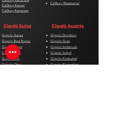
Callboy Karlsruhe
Callboy Wuppertal
Callboy Kassel
Callboy Kempten
Gigoló Suiza
Gigoló Austria
Gigolo Aarau
Gigolo Dornbirn
Gigolo Bad Ragaz
Gigolo Graz
Gigolo Basel
Gigolo Innsbruck
Gigolo Bern
Gigolo Ischgl
Gigolo Biel
Gigolo Kitzbühel
Gigolo Chur
Gigolo Klagenfurt
Gigolo Davos
Gigolo Linz
Gigolo Genf
Gigolo Salzburg
Gigolo Lausanne
Gigolo St. Pölten
Gigolo Locarno
Gigolo Steyr
Gigolo Lugano
Gigolo Villach
Gigolo Luzern
Gigolo Wien
Gigolo Neuenburg
Gigolo Wolfsberg
Gigolo Solothurn
Gigolo Zell am See
Gigolo St. Gallen
Gigolo St. Moritz
Gigolo Thun
Gigolo Winterthur