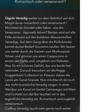
Romantisch oder venezianisch?
Gigolo Venedig
wartet vor dem Bahnhof auf dich.
Magst du es romantisch oder venezianisch?
Möchtest du Gondel oder lieber - wie die
Venezianer - Vaporetti fahren? Beides wird auf alle
Fälle amüsant auf den belebten Wasserstraßen
Venedigs. Auf dem Gang über die Rialtobrücke
kannst du bei Bedarf Souvenirs kaufen. Wir lassen
uns weiter durch die Gassen zum Markusplatz
führen und gönnen uns einen Cappuccino in
einem der Cafés und, umgeben von Palästen.
Was für ein schönes Gefühl, das uns beide hier
verbindet. Danach besuchen wir die Peggy
Guggenheim Collection im Palazzo Vebier die
Leoni am Canal Grande. Nun möchte ich dir noch
das nicht touristische Venedig zeigen. In einer
Weinbar am Kanal im Viertel Cannaregio mit Wein
und Cichetti von der Bar tauchen wir in das
eigentliche Venedig ein. Romantisch und zugleich
venezianisch.
Callboy Venedig taucht sehr gerne noch weiter