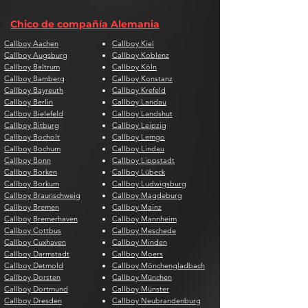
Chico de compañía Alemania
Callboy Aachen
Callboy Kiel
Callboy Augsburg
Callboy Koblenz
Callboy Baltrum
Callboy Köln
Callboy Bamberg
Callboy Konstanz
Callboy Bayreuth
Callboy Krefeld
Callboy Berlin
Callboy Landau
Callboy Bielefeld
Callboy Landshut
Callboy Bitburg
Callboy Leipzig
Callboy Bocholt
Callboy Lemgo
Callboy Bochum
Callboy Lindau
Callboy Bonn
Callboy Lippstadt
Callboy Borken
Callboy Lübeck
Callboy Borkum
Callboy Ludwigsburg
Callboy Braunschweig
Callboy Magdeburg
Callboy Bremen
Callboy Mainz
Callboy Bremerhaven
Callboy Mannheim
Callboy Cottbus
Callboy Meschede
Callboy Cuxhaven
Callboy Minden
Callboy Darmstadt
Callboy Moers
Callboy Detmold
Callboy Mönchengladbach
Callboy Dorsten
Callboy München
Callboy Dortmund
Callboy Münster
Callboy Dresden
Callboy Neubrandenburg