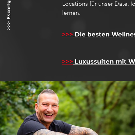
>>> Escortgirlz.net <<<
Locations für unser D
ate
. 
lernen.
>>>
Die besten Wellne
>>>
Luxussuiten mit W