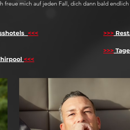
Ich freue mich auf jeden F
all,
dich dann bald endlic
sshotels
<<<
​
>>>
Rest
>>>
Tage
hirpool
<<<