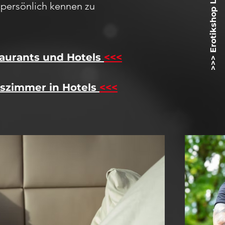
>>> Erotikshop Lovetoyz.net <<<
h
persö
nlich kennen zu
aurants und Hotels
<<<
szimmer in Hotels
<<<