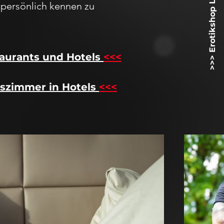
>>> Erotikshop Lovetoyz.net <<<
h
persö
nlich kennen zu
aurants und Hotels
<<<
szimmer in Hotels
<<<