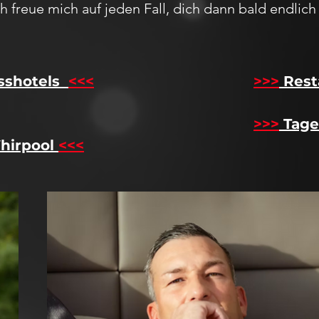
Ich freue mich auf jeden F
all,
dich dann bald endlic
sshotels
<<<
​
>>>
Rest
>>>
Tage
hirpool
<<<