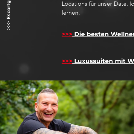
>>> Escortgirlz.net <<<
Locations für unser D
ate
. 
lernen.
>>>
Die besten Wellne
>>>
Luxussuiten mit W