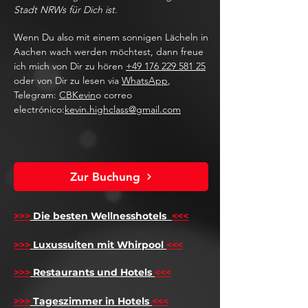
Stadt NRWs für Dich ist.
Wenn Du also mit einem sonnigen Lächeln in
Aachen wach werden möchtest, dann freue
ich mich von Dir zu hören
+49 176 229 581 25
oder von Dir zu lesen via
WhatsApp
,
Telegram:
CBKevin
o correo
electrónico:
kevin.highclass@gmail.com
Zur Buchung
>>>
Die besten Wellnesshotels
<<<
​
>>>
Luxussuiten mit Whirpool
<<<
>>>
Restaurants und Hotels
<<<
>>>
Tageszimmer in Hotels
<<<