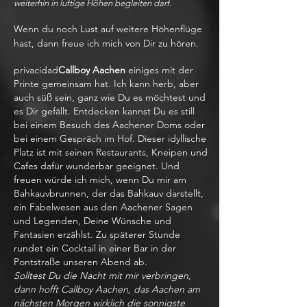
weiterhin in luftige Höhen begleiten darf.
Wenn du noch Lust auf weitere Höhenflüge
hast, dann freue ich mich von Dir zu hören.
privacidad
Callboy Aachen
einiges mit der
Printe gemeinsam hat. Ich kann herb, aber
auch süß sein, ganz wie Du es möchtest und
es Dir gefällt. Entdecken kannst Du es still
bei einem Besuch des Aachener Doms oder
bei einem Gespräch im Hof. Dieser idyllische
Platz ist mit seinen Restaurants, Kneipen und
Cafes dafür wunderbar geeignet. Und
freuen würde ich mich, wenn Du mir am
Bahkauvbrunnen, der das Bahkauv darstellt,
ein Fabelwesen aus den Aachener Sagen
und Legenden, Deine Wünsche und
Fantasien erzählst. Zu späterer Stunde
rundet ein Cocktail in einer Bar in der
Pontstraße unseren Abend ab.
Solltest Du die Nacht mit mir verbringen,
dann hofft Callboy Aachen, das Aachen am
nächsten Morgen wirklich die sonnigste