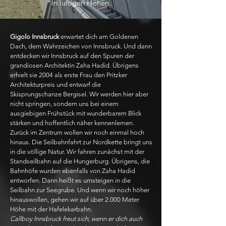
In luftigen Höhen.
Gigolo Innsbruck
erwartet dich am Goldenen
Dach, dem Wahrzeichen von Innsbruck. Und dann
entdecken wir Innsbruck auf den Spuren der
grandiosen Architektin Zaha Hadid. Übrigens
erhielt sie 2004 als erste Frau den Pritzker
Architekturpreis und entwarf die
Skisprungschanze Bergisel. Wir werden hier aber
nicht springen, sondern uns bei einem
ausgiebigen Frühstück mit wunderbarem Blick
stärken und hoffentlich näher kennenlernen.
Zurück im Zentrum wollen wir noch einmal hoch
hinaus. Die Seilbahnfahrt zur Nordkette bringt uns
in die völlige Natur. Wir fahren zunächst mit der
Standseilbahn auf die Hungerburg. Übrigens, die
Bahnhöfe wurden ebenfalls von Zaha Hadid
entworfen. Dann heißt es umsteigen in die
Seilbahn zur Seegrube. Und wenn wir noch höher
hinauswollen, gehen wir auf über 2.000 Meter
Höhe mit der Hafelekarbahn.
Callboy Innsbruck freut sich, wenn er dich auch