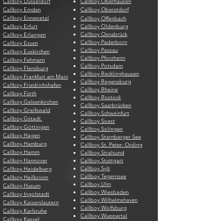
Callboy Düsseldorf
Callboy Oberhausen
Callboy Emden
Callboy Oberstdorf
Callboy Ennepetal
Callboy Offenbach
Callboy Erfurt
Callboy Oldenburg
Callboy Osnabrück
Callboy Erlangen
Callboy Paderborn
Callboy Essen
Callboy Passau
Callboy Euskirchen
Callboy Pforzheim
Callboy Fehmarn
Callboy Potsdam
Callboy Flensburg
Callboy Recklinghausen
Callboy Frankfurt am Main
Callboy Regensburg
Callboy Friedrichshafen
Callboy Rheine
Callboy Fürth
Callboy Rostock
Callboy Gelsenkirchen
Callboy Saarbrücken
Callboy Greifswald
Callboy Schweinfurt
Callboy Gstadt
Callboy Soest
Callboy Göttingen
Callboy Solingen
Callboy Hagen
Callboy Starnberger See
Callboy Hamburg
Callboy St. Peter- Ording
Callboy Hamm
Callboy Stralsund
Callboy Hannover
Callboy Stuttgart
Callboy Sylt
Callboy Heidelberg
Callboy Tegernsee
Callboy Heilbronn
Callboy Ulm
Callboy Husum
Callboy Wiesbaden
Callboy Ingolstadt
Callboy Wilhelmshaven
Callboy Kaiserslautern
Callboy Wolfsburg
Callboy Karlsruhe
Callboy Wuppertal
Callboy Kassel