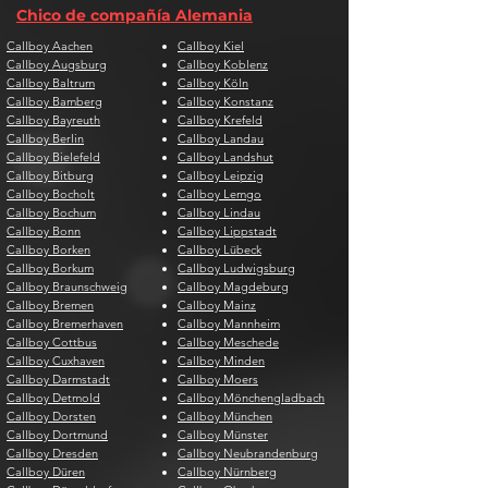
Chico de compañía Alemania
Callboy Aachen
Callboy Kiel
Callboy Augsburg
Callboy Koblenz
Callboy Baltrum
Callboy Köln
Callboy Bamberg
Callboy Konstanz
Callboy Bayreuth
Callboy Krefeld
Callboy Berlin
Callboy Landau
Callboy Bielefeld
Callboy Landshut
Callboy Bitburg
Callboy Leipzig
Callboy Bocholt
Callboy Lemgo
Callboy Bochum
Callboy Lindau
Callboy Bonn
Callboy Lippstadt
Callboy Borken
Callboy Lübeck
Callboy Borkum
Callboy Ludwigsburg
Callboy Braunschweig
Callboy Magdeburg
Callboy Bremen
Callboy Mainz
Callboy Bremerhaven
Callboy Mannheim
Callboy Cottbus
Callboy Meschede
Callboy Cuxhaven
Callboy Minden
Callboy Darmstadt
Callboy Moers
Callboy Detmold
Callboy Mönchengladbach
Callboy Dorsten
Callboy München
Callboy Dortmund
Callboy Münster
Callboy Dresden
Callboy Neubrandenburg
Callboy Düren
Callboy Nürnberg