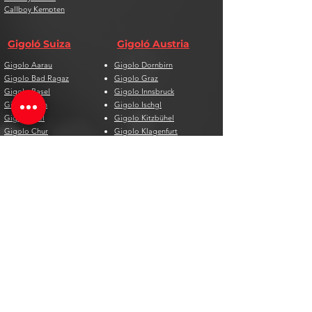
Callboy Kempten
Gigoló Suiza
Gigoló Austria
Gigolo Aarau
Gigolo Dornbirn
Gigolo Bad Ragaz
Gigolo Graz
Gigolo Basel
Gigolo Innsbruck
Gigolo Bern
Gigolo Ischgl
Gigolo Biel
Gigolo Kitzbühel
Gigolo Chur
Gigolo Klagenfurt
Gigolo Davos
Gigolo Linz
Gigolo Genf
Gigolo Salzburg
Gigolo Lausanne
Gigolo St. Pölten
Gigolo Locarno
Gigolo Steyr
Gigolo Lugano
Gigolo Villach
Gigolo Luzern
Gigolo Wien
Gigolo Neuenburg
Gigolo Wolfsberg
Gigolo Solothurn
Gigolo Zell am See
Gigolo St. Gallen
Gigolo St. Moritz
Gigolo Thun
Gigolo Winterthur
Gigolo Zürich