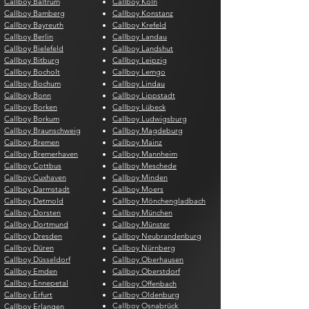
Callboy Baltrum
Callboy Köln
Callboy Bamberg
Callboy Konstanz
Callboy Bayreuth
Callboy Krefeld
Callboy Berlin
Callboy Landau
Callboy Bielefeld
Callboy Landshut
Callboy Bitburg
Callboy Leipzig
Callboy Bocholt
Callboy Lemgo
Callboy Bochum
Callboy Lindau
Callboy Bonn
Callboy Lippstadt
Callboy Borken
Callboy Lübeck
Callboy Borkum
Callboy Ludwigsburg
Callboy Braunschweig
Callboy Magdeburg
Callboy Bremen
Callboy Mainz
Callboy Bremerhaven
Callboy Mannheim
Callboy Cottbus
Callboy Meschede
Callboy Cuxhaven
Callboy Minden
Callboy Darmstadt
Callboy Moers
Callboy Detmold
Callboy Mönchengladbach
Callboy Dorsten
Callboy München
Callboy Dortmund
Callboy Münster
Callboy Dresden
Callboy Neubrandenburg
Callboy Düren
Callboy Nürnberg
Callboy Düsseldorf
Callboy Oberhausen
Callboy Emden
Callboy Oberstdorf
Callboy Ennepetal
Callboy Offenbach
Callboy Erfurt
Callboy Oldenburg
Callboy Osnabrück
Callboy Erlangen