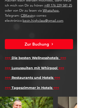
Aachen wach werden möchtest, dann freue
ich mich von Dir zu hören
+49 176 229 581 25
oder von Dir zu lesen via
WhatsApp
,
Telegram:
CBKevin
o correo
electrónico:
kevin.highclass@gmail.com
Zur Buchung
>>>
Die besten Wellnesshotels
<<<
​
>>>
Luxussuiten mit Whirpool
<<<
>>>
Restaurants und Hotels
<<<
>>>
Tageszimmer in Hotels
<<<