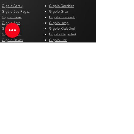
Gigolo Aarau
Gigolo Dornbirn
Gigolo Bad Ragaz
Gigolo Graz
Gigolo Basel
Gigolo Innsbruck
Gigolo Bern
Gigolo Ischgl
Gigolo Biel
Gigolo Kitzbühel
Gigolo Chur
Gigolo Klagenfurt
Gigolo Davos
Gigolo Linz
Gigolo Genf
Gigolo Salzburg
Gigolo Lausanne
Gigolo St. Pölten
Gigolo Locarno
Gigolo Steyr
Gigolo Lugano
Gigolo Villach
Gigolo Luzern
Gigolo Wien
Gigolo Neuenburg
Gigolo Wolfsberg
Gigolo Solothurn
Gigolo Zell am See
Gigolo St. Gallen
Gigolo St. Moritz
Gigolo Thun
Gigolo Winterthur
Gigolo Zürich
Gigolo Zug
Gigoló España
Gigoló Bélgica