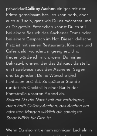
privacidad
Callboy Aachen
einiges mit der
Printe gemeinsam hat. Ich kann herb, aber
auch süß sein, ganz wie Du es möchtest und
es Dir gefällt. Entdecken kannst Du es still
bei einem Besuch des Aachener Doms oder
bei einem Gespräch im Hof. Dieser idyllische
Platz ist mit seinen Restaurants, Kneipen und
Cafes dafür wunderbar geeignet. Und
freuen würde ich mich, wenn Du mir am
Bahkauvbrunnen, der das Bahkauv darstellt,
ein Fabelwesen aus den Aachener Sagen
und Legenden, Deine Wünsche und
Fantasien erzählst. Zu späterer Stunde
rundet ein Cocktail in einer Bar in der
Pontstraße unseren Abend ab.
Solltest Du die Nacht mit mir verbringen,
dann hofft Callboy Aachen, das Aachen am
nächsten Morgen wirklich die sonnigste
Stadt NRWs für Dich ist.
Wenn Du also mit einem sonnigen Lächeln in