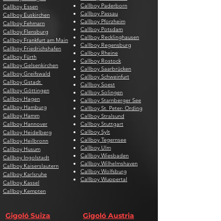
Callboy Paderborn
Callboy Essen
Callboy Passau
Callboy Euskirchen
Callboy Pforzheim
Callboy Fehmarn
Callboy Potsdam
Callboy Flensburg
Callboy Recklinghausen
Callboy Frankfurt am Main
Callboy Regensburg
Callboy Friedrichshafen
Callboy Rheine
Callboy Fürth
Callboy Rostock
Callboy Gelsenkirchen
Callboy Saarbrücken
Callboy Greifswald
Callboy Schweinfurt
Callboy Gstadt
Callboy Soest
Callboy Göttingen
Callboy Solingen
Callboy Hagen
Callboy Starnberger See
Callboy Hamburg
Callboy St. Peter- Ording
Callboy Hamm
Callboy Stralsund
Callboy Hannover
Callboy Stuttgart
Callboy Sylt
Callboy Heidelberg
Callboy Tegernsee
Callboy Heilbronn
Callboy Ulm
Callboy Husum
Callboy Wiesbaden
Callboy Ingolstadt
Callboy Wilhelmshaven
Callboy Kaiserslautern
Callboy Wolfsburg
Callboy Karlsruhe
Callboy Wuppertal
Callboy Kassel
Callboy Kempten
Gigoló Suiza
Gigoló Austria