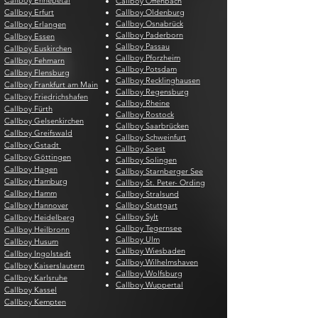
Callboy Ennepetal
Callboy Offenbach
Callboy Erfurt
Callboy Oldenburg
Callboy Osnabrück
Callboy Erlangen
Callboy Paderborn
Callboy Essen
Callboy Passau
Callboy Euskirchen
Callboy Pforzheim
Callboy Fehmarn
Callboy Potsdam
Callboy Flensburg
Callboy Recklinghausen
Callboy Frankfurt am Main
Callboy Regensburg
Callboy Friedrichshafen
Callboy Rheine
Callboy Fürth
Callboy Rostock
Callboy Gelsenkirchen
Callboy Saarbrücken
Callboy Greifswald
Callboy Schweinfurt
Callboy Gstadt
Callboy Soest
Callboy Göttingen
Callboy Solingen
Callboy Hagen
Callboy Starnberger See
Callboy Hamburg
Callboy St. Peter- Ording
Callboy Hamm
Callboy Stralsund
Callboy Hannover
Callboy Stuttgart
Callboy Sylt
Callboy Heidelberg
Callboy Tegernsee
Callboy Heilbronn
Callboy Ulm
Callboy Husum
Callboy Wiesbaden
Callboy Ingolstadt
Callboy Wilhelmshaven
Callboy Kaiserslautern
Callboy Wolfsburg
Callboy Karlsruhe
Callboy Wuppertal
Callboy Kassel
Callboy Kempten