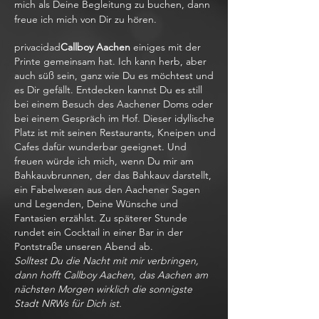
mich als Deine Begleitung zu buchen, dann
freue ich mich von Dir zu hören.
privacidad
Callboy Aachen
einiges mit der
Printe gemeinsam hat. Ich kann herb, aber
auch süß sein, ganz wie Du es möchtest und
es Dir gefällt. Entdecken kannst Du es still
bei einem Besuch des Aachener Doms oder
bei einem Gespräch im Hof. Dieser idyllische
Platz ist mit seinen Restaurants, Kneipen und
Cafes dafür wunderbar geeignet. Und
freuen würde ich mich, wenn Du mir am
Bahkauvbrunnen, der das Bahkauv darstellt,
ein Fabelwesen aus den Aachener Sagen
und Legenden, Deine Wünsche und
Fantasien erzählst. Zu späterer Stunde
rundet ein Cocktail in einer Bar in der
Pontstraße unseren Abend ab.
Solltest Du die Nacht mit mir verbringen,
dann hofft Callboy Aachen, das Aachen am
nächsten Morgen wirklich die sonnigste
Stadt NRWs für Dich ist.