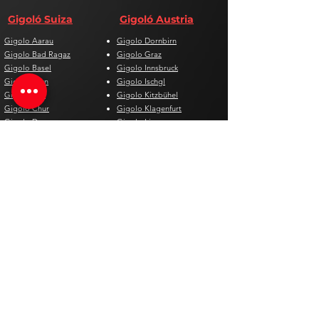
Gigoló Suiza
Gigoló Austria
Gigolo Aarau
Gigolo Dornbirn
Gigolo Bad Ragaz
Gigolo Graz
Gigolo Basel
Gigolo Innsbruck
Gigolo Bern
Gigolo Ischgl
Gigolo Biel
Gigolo Kitzbühel
Gigolo Chur
Gigolo Klagenfurt
Gigolo Davos
Gigolo Linz
Gigolo Genf
Gigolo Salzburg
Gigolo Lausanne
Gigolo St. Pölten
Gigolo Locarno
Gigolo Steyr
Gigolo Lugano
Gigolo Villach
Gigolo Luzern
Gigolo Wien
Gigolo Neuenburg
Gigolo Wolfsberg
Gigolo Solothurn
Gigolo Zell am See
Gigolo St. Gallen
Gigolo St. Moritz
Gigolo Thun
Gigolo Winterthur
Gigolo Zürich
Gigolo Zug