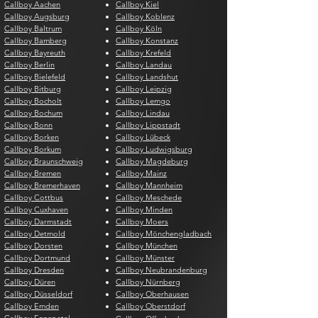
Callboy Aachen
Callboy Kiel
Callboy Augsburg
Callboy Koblenz
Callboy Baltrum
Callboy Köln
Callboy Bamberg
Callboy Konstanz
Callboy Bayreuth
Callboy Krefeld
Callboy Berlin
Callboy Landau
Callboy Bielefeld
Callboy Landshut
Callboy Bitburg
Callboy Leipzig
Callboy Bocholt
Callboy Lemgo
Callboy Bochum
Callboy Lindau
Callboy Bonn
Callboy Lippstadt
Callboy Borken
Callboy Lübeck
Callboy Borkum
Callboy Ludwigsburg
Callboy Braunschweig
Callboy Magdeburg
Callboy Bremen
Callboy Mainz
Callboy Bremerhaven
Callboy Mannheim
Callboy Cottbus
Callboy Meschede
Callboy Cuxhaven
Callboy Minden
Callboy Darmstadt
Callboy Moers
Callboy Detmold
Callboy Mönchengladbach
Callboy Dorsten
Callboy München
Callboy Dortmund
Callboy Münster
Callboy Dresden
Callboy Neubrandenburg
Callboy Düren
Callboy Nürnberg
Callboy Düsseldorf
Callboy Oberhausen
Callboy Emden
Callboy Oberstdorf