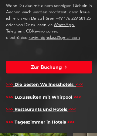
Wenn Du also mit einem sonnigen Lächeln in
Aachen wach werden möchtest, dann freue
ich mich von Dir zu hören
+49 176 229 581 25
oder von Dir zu lesen via
WhatsApp
,
Telegram:
CBKevin
o correo
electrónico:
kevin.highclass@gmail.com
Zur Buchung
>>>
Die besten Wellnesshotels
<<<
​
>>>
Luxussuiten mit Whirpool
<<<
>>>
Restaurants und Hotels
<<<
>>>
Tageszimmer in Hotels
<<<