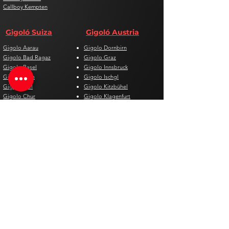
Callboy Kempten
Gigoló Suiza
Gigoló Austria
Gigolo Aarau
Gigolo Dornbirn
Gigolo Bad Ragaz
Gigolo Graz
Gigolo Basel
Gigolo Innsbruck
Gigolo Bern
Gigolo Ischgl
Gigolo Biel
Gigolo Kitzbühel
Gigolo Chur
Gigolo Klagenfurt
Gigolo Davos
Gigolo Linz
Gigolo Genf
Gigolo Salzburg
Gigolo Lausanne
Gigolo St. Pölten
Gigolo Locarno
Gigolo Steyr
Gigolo Lugano
Gigolo Villach
Gigolo Luzern
Gigolo Wien
Gigolo Neuenburg
Gigolo Wolfsberg
Gigolo Solothurn
Gigolo Zell am See
Gigolo St. Gallen
Gigolo St. Moritz
Gigolo Thun
Gigolo Winterthur
Gigolo Zürich