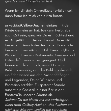
gerade in sein Ohr geflüstert hast.
Wenn ich dir dein Ohrgeflüster erfüllen soll,
dann freue ich mich von dir zu hören.
privacidad
Callboy Aachen
einiges mit der
Printe gemeinsam hat. Ich kann herb, aber
auch süß sein, ganz wie Du es möchtest und
es Dir gefällt. Entdecken kannst Du es still
bei einem Besuch des Aachener Doms oder
bei einem Gespräch im Hof. Dieser idyllische
Platz ist mit seinen Restaurants, Kneipen und
Cafes dafür wunderbar geeignet. Und
freuen würde ich mich, wenn Du mir am
Bahkauvbrunnen, der das Bahkauv darstellt,
ein Fabelwesen aus den Aachener Sagen
und Legenden, Deine Wünsche und
Fantasien erzählst. Zu späterer Stunde
rundet ein Cocktail in einer Bar in der
Pontstraße unseren Abend ab.
Solltest Du die Nacht mit mir verbringen,
dann hofft Callboy Aachen, das Aachen am
nächsten Morgen wirklich die sonnigste