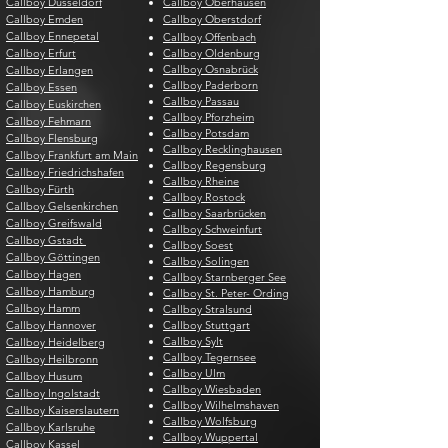
Callboy Düsseldorf
Callboy Oberhausen
Callboy Emden
Callboy Oberstdorf
Callboy Ennepetal
Callboy Offenbach
Callboy Erfurt
Callboy Oldenburg
Callboy Osnabrück
Callboy Erlangen
Callboy Paderborn
Callboy Essen
Callboy Passau
Callboy Euskirchen
Callboy Pforzheim
Callboy Fehmarn
Callboy Potsdam
Callboy Flensburg
Callboy Recklinghausen
Callboy Frankfurt am Main
Callboy Regensburg
Callboy Friedrichshafen
Callboy Rheine
Callboy Fürth
Callboy Rostock
Callboy Gelsenkirchen
Callboy Saarbrücken
Callboy Greifswald
Callboy Schweinfurt
Callboy Gstadt
Callboy Soest
Callboy Göttingen
Callboy Solingen
Callboy Hagen
Callboy Starnberger See
Callboy Hamburg
Callboy St. Peter- Ording
Callboy Hamm
Callboy Stralsund
Callboy Hannover
Callboy Stuttgart
Callboy Sylt
Callboy Heidelberg
Callboy Tegernsee
Callboy Heilbronn
Callboy Ulm
Callboy Husum
Callboy Wiesbaden
Callboy Ingolstadt
Callboy Wilhelmshaven
Callboy Kaiserslautern
Callboy Wolfsburg
Callboy Karlsruhe
Callboy Wuppertal
Callboy Kassel