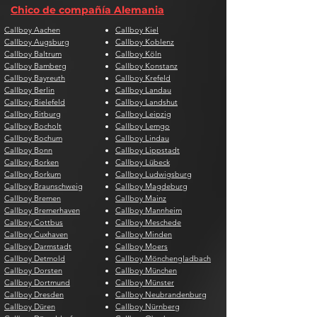
Chico de compañía Alemania
Callboy Aachen
Callboy Kiel
Callboy Augsburg
Callboy Koblenz
Callboy Baltrum
Callboy Köln
Callboy Bamberg
Callboy Konstanz
Callboy Bayreuth
Callboy Krefeld
Callboy Berlin
Callboy Landau
Callboy Bielefeld
Callboy Landshut
Callboy Bitburg
Callboy Leipzig
Callboy Bocholt
Callboy Lemgo
Callboy Bochum
Callboy Lindau
Callboy Bonn
Callboy Lippstadt
Callboy Borken
Callboy Lübeck
Callboy Borkum
Callboy Ludwigsburg
Callboy Braunschweig
Callboy Magdeburg
Callboy Bremen
Callboy Mainz
Callboy Bremerhaven
Callboy Mannheim
Callboy Cottbus
Callboy Meschede
Callboy Cuxhaven
Callboy Minden
Callboy Darmstadt
Callboy Moers
Callboy Detmold
Callboy Mönchengladbach
Callboy Dorsten
Callboy München
Callboy Dortmund
Callboy Münster
Callboy Dresden
Callboy Neubrandenburg
Callboy Düren
Callboy Nürnberg