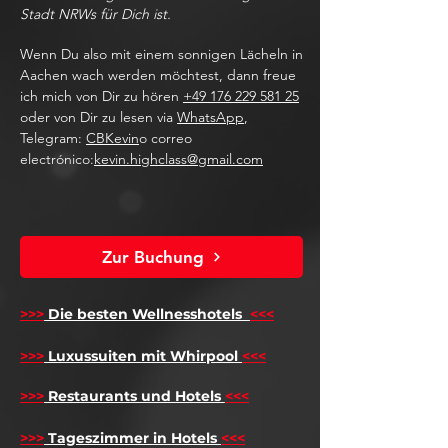
Stadt NRWs für Dich ist.
Wenn Du also mit einem sonnigen Lächeln in
Aachen wach werden möchtest, dann freue
ich mich von Dir zu hören
+49 176 229 581 25
oder von Dir zu lesen via
WhatsApp
,
Telegram:
CBKevin
o correo
electrónico:
kevin.highclass@gmail.com
Zur Buchung
>>>
Die besten Wellnesshotels
<<<
​
>>>
Luxussuiten mit Whirpool
<<<
>>>
Restaurants und Hotels
<<<
>>>
Tageszimmer in Hotels
<<<