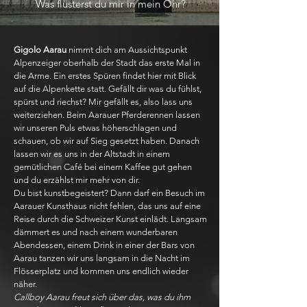
Was flüsterst du mir in mein Ohr?
Gigolo Aarau
nimmt dich am Aussichtspunkt
Alpenzeiger oberhalb der Stadt das erste Mal in
die Arme. Ein erstes Spüren findet hier mit Blick
auf die Alpenkette statt. Gefällt dir was du fühlst,
spürst und riechst? Mir gefällt es, also lass uns
weiterziehen. Beim Aarauer Pferderennen lassen
wir unseren Puls etwas höherschlagen und
schauen, ob wir auf Sieg gesetzt haben. Danach
lassen wir es uns in der Altstadt in einem
gemütlichen Café bei einem Kaffee gut gehen
und du erzählst mir mehr von dir.
Du bist kunstbegeistert? Dann darf ein Besuch im
Aarauer Kunsthaus nicht fehlen, das uns auf eine
Reise durch die Schweizer Kunst einlädt. Langsam
dämmert es und nach einem wunderbaren
Abendessen, einem Drink in einer der Bars von
Aarau tanzen wir uns langsam in die Nacht im
Flösserplatz und kommen uns endlich wieder
näher.
Callboy Aarau freut sich über das, was du ihm