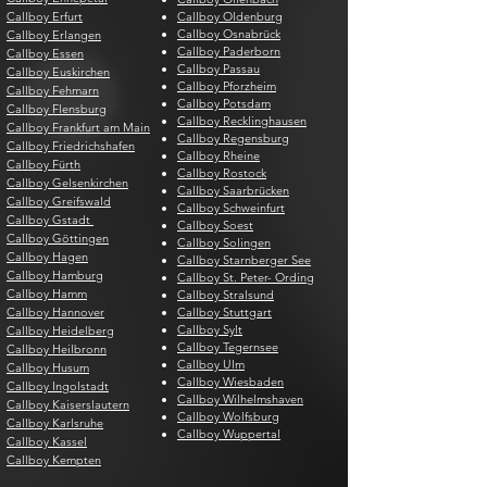
Callboy Erfurt
Callboy Oldenburg
Callboy Osnabrück
Callboy Erlangen
Callboy Paderborn
Callboy Essen
Callboy Passau
Callboy Euskirchen
Callboy Pforzheim
Callboy Fehmarn
Callboy Potsdam
Callboy Flensburg
Callboy Recklinghausen
Callboy Frankfurt am Main
Callboy Regensburg
Callboy Friedrichshafen
Callboy Rheine
Callboy Fürth
Callboy Rostock
Callboy Gelsenkirchen
Callboy Saarbrücken
Callboy Greifswald
Callboy Schweinfurt
Callboy Gstadt
Callboy Soest
Callboy Göttingen
Callboy Solingen
Callboy Hagen
Callboy Starnberger See
Callboy Hamburg
Callboy St. Peter- Ording
Callboy Hamm
Callboy Stralsund
Callboy Hannover
Callboy Stuttgart
Callboy Sylt
Callboy Heidelberg
Callboy Tegernsee
Callboy Heilbronn
Callboy Ulm
Callboy Husum
Callboy Wiesbaden
Callboy Ingolstadt
Callboy Wilhelmshaven
Callboy Kaiserslautern
Callboy Wolfsburg
Callboy Karlsruhe
Callboy Wuppertal
Callboy Kassel
Callboy Kempten