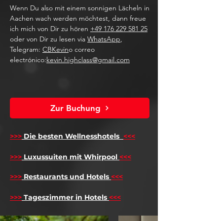
Wenn Du also mit einem sonnigen Lächeln in
Aachen wach werden möchtest, dann freue
ich mich von Dir zu hören
+49 176 229 581 25
oder von Dir zu lesen via
WhatsApp
,
Telegram:
CBKevin
o correo
electrónico:
kevin.highclass@gmail.com
Zur Buchung
>>>
Die besten Wellnesshotels
<<<
​
>>>
Luxussuiten mit Whirpool
<<<
>>>
Restaurants und Hotels
<<<
>>>
Tageszimmer in Hotels
<<<