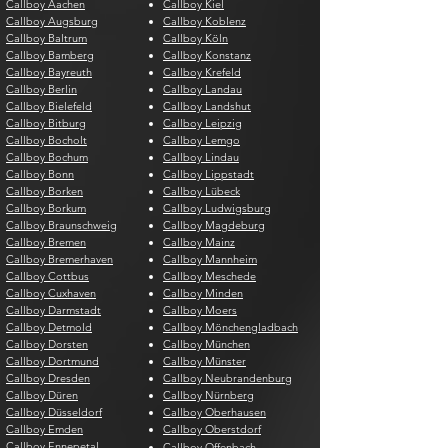
Callboy Aachen
Callboy Kiel
Callboy Augsburg
Callboy Koblenz
Callboy Baltrum
Callboy Köln
Callboy Bamberg
Callboy Konstanz
Callboy Bayreuth
Callboy Krefeld
Callboy Berlin
Callboy Landau
Callboy Bielefeld
Callboy Landshut
Callboy Bitburg
Callboy Leipzig
Callboy Bocholt
Callboy Lemgo
Callboy Bochum
Callboy Lindau
Callboy Bonn
Callboy Lippstadt
Callboy Borken
Callboy Lübeck
Callboy Borkum
Callboy Ludwigsburg
Callboy Braunschweig
Callboy Magdeburg
Callboy Bremen
Callboy Mainz
Callboy Bremerhaven
Callboy Mannheim
Callboy Cottbus
Callboy Meschede
Callboy Cuxhaven
Callboy Minden
Callboy Darmstadt
Callboy Moers
Callboy Detmold
Callboy Mönchengladbach
Callboy Dorsten
Callboy München
Callboy Dortmund
Callboy Münster
Callboy Dresden
Callboy Neubrandenburg
Callboy Düren
Callboy Nürnberg
Callboy Düsseldorf
Callboy Oberhausen
Callboy Emden
Callboy Oberstdorf
Callboy Ennepetal
Callboy Offenbach