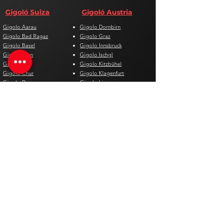
Gigoló Suiza
Gigoló Austria
Gigolo Aarau
Gigolo Dornbirn
Gigolo Bad Ragaz
Gigolo Graz
Gigolo Basel
Gigolo Innsbruck
Gigolo Bern
Gigolo Ischgl
Gigolo Biel
Gigolo Kitzbühel
Gigolo Chur
Gigolo Klagenfurt
Gigolo Davos
Gigolo Linz
Gigolo Genf
Gigolo Salzburg
Gigolo Lausanne
Gigolo St. Pölten
Gigolo Locarno
Gigolo Steyr
Gigolo Lugano
Gigolo Villach
Gigolo Luzern
Gigolo Wien
Gigolo Neuenburg
Gigolo Wolfsberg
Gigolo Solothurn
Gigolo Zell am See
Gigolo St. Gallen
Gigolo St. Moritz
Gigolo Thun
Gigolo Winterthur
Gigolo Zürich
Gigolo Zug