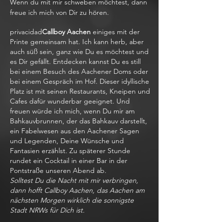
Wenn du mit mir schweben möchtest, dann
freue ich mich von Dir zu hören.
privacidad
Callboy Aachen
einiges mit der
Printe gemeinsam hat. Ich kann herb, aber
auch süß sein, ganz wie Du es möchtest und
es Dir gefällt. Entdecken kannst Du es still
bei einem Besuch des Aachener Doms oder
bei einem Gespräch im Hof. Dieser idyllische
Platz ist mit seinen Restaurants, Kneipen und
Cafes dafür wunderbar geeignet. Und
freuen würde ich mich, wenn Du mir am
Bahkauvbrunnen, der das Bahkauv darstellt,
ein Fabelwesen aus den Aachener Sagen
und Legenden, Deine Wünsche und
Fantasien erzählst. Zu späterer Stunde
rundet ein Cocktail in einer Bar in der
Pontstraße unseren Abend ab.
Solltest Du die Nacht mit mir verbringen,
dann hofft Callboy Aachen, das Aachen am
nächsten Morgen wirklich die sonnigste
Stadt NRWs für Dich ist.