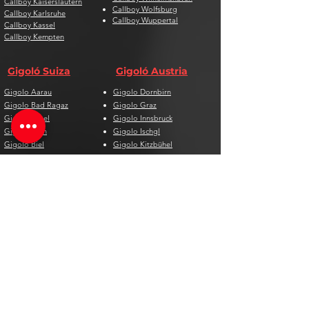
Callboy Kaiserslautern
Callboy Wolfsburg
Callboy Karlsruhe
Callboy Wuppertal
Callboy Kassel
Callboy Kempten
Gigoló Suiza
Gigoló Austria
Gigolo Aarau
Gigolo Dornbirn
Gigolo Bad Ragaz
Gigolo Graz
Gigolo Basel
Gigolo Innsbruck
Gigolo Bern
Gigolo Ischgl
Gigolo Biel
Gigolo Kitzbühel
Gigolo Chur
Gigolo Klagenfurt
Gigolo Davos
Gigolo Linz
Gigolo Genf
Gigolo Salzburg
Gigolo Lausanne
Gigolo St. Pölten
Gigolo Locarno
Gigolo Steyr
Gigolo Lugano
Gigolo Villach
Gigolo Luzern
Gigolo Wien
Gigolo Neuenburg
Gigolo Wolfsberg
Gigolo Solothurn
Gigolo Zell am See
Gigolo St. Gallen
Gigolo St. Moritz
Gigolo Thun