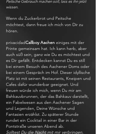
Peitsche Gebrauch machen soll, lass es ihn jetzt
wissen.
Wenn du Zuckerbrot und Peitsche
möchtest, dann freue ich mich von Dir zu
hören.
privacidad
Callboy Aachen
einiges mit der
Printe gemeinsam hat. Ich kann herb, aber
auch süß sein, ganz wie Du es möchtest und
es Dir gefällt. Entdecken kannst Du es still
bei einem Besuch des Aachener Doms oder
bei einem Gespräch im Hof. Dieser idyllische
Platz ist mit seinen Restaurants, Kneipen und
Cafes dafür wunderbar geeignet. Und
freuen würde ich mich, wenn Du mir am
Bahkauvbrunnen, der das Bahkauv darstellt,
ein Fabelwesen aus den Aachener Sagen
und Legenden, Deine Wünsche und
Fantasien erzählst. Zu späterer Stunde
rundet ein Cocktail in einer Bar in der
Pontstraße unseren Abend ab.
Solltest Du die Nacht mit mir verbringen,