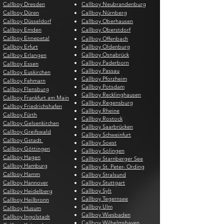
Callboy Dresden
Callboy Neubrandenburg
Callboy Düren
Callboy Nürnberg
Callboy Düsseldorf
Callboy Oberhausen
Callboy Emden
Callboy Oberstdorf
Callboy Ennepetal
Callboy Offenbach
Callboy Erfurt
Callboy Oldenburg
Callboy Osnabrück
Callboy Erlangen
Callboy Paderborn
Callboy Essen
Callboy Passau
Callboy Euskirchen
Callboy Pforzheim
Callboy Fehmarn
Callboy Potsdam
Callboy Flensburg
Callboy Recklinghausen
Callboy Frankfurt am Main
Callboy Regensburg
Callboy Friedrichshafen
Callboy Rheine
Callboy Fürth
Callboy Rostock
Callboy Gelsenkirchen
Callboy Saarbrücken
Callboy Greifswald
Callboy Schweinfurt
Callboy Gstadt
Callboy Soest
Callboy Göttingen
Callboy Solingen
Callboy Hagen
Callboy Starnberger See
Callboy Hamburg
Callboy St. Peter- Ording
Callboy Hamm
Callboy Stralsund
Callboy Hannover
Callboy Stuttgart
Callboy Sylt
Callboy Heidelberg
Callboy Tegernsee
Callboy Heilbronn
Callboy Ulm
Callboy Husum
Callboy Wiesbaden
Callboy Ingolstadt
Callboy Wilhelmshaven