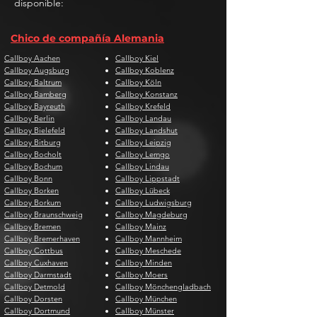
disponible:
Chico de compañía Alemania
Callboy Aachen
Callboy Kiel
Callboy Augsburg
Callboy Koblenz
Callboy Baltrum
Callboy Köln
Callboy Bamberg
Callboy Konstanz
Callboy Bayreuth
Callboy Krefeld
Callboy Berlin
Callboy Landau
Callboy Bielefeld
Callboy Landshut
Callboy Bitburg
Callboy Leipzig
Callboy Bocholt
Callboy Lemgo
Callboy Bochum
Callboy Lindau
Callboy Bonn
Callboy Lippstadt
Callboy Borken
Callboy Lübeck
Callboy Borkum
Callboy Ludwigsburg
Callboy Braunschweig
Callboy Magdeburg
Callboy Bremen
Callboy Mainz
Callboy Bremerhaven
Callboy Mannheim
Callboy Cottbus
Callboy Meschede
Callboy Cuxhaven
Callboy Minden
Callboy Darmstadt
Callboy Moers
Callboy Detmold
Callboy Mönchengladbach
Callboy Dorsten
Callboy München
Callboy Dortmund
Callboy Münster