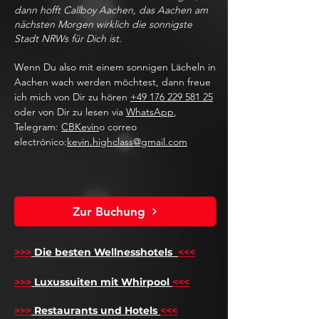
dann hofft Callboy Aachen, das Aachen am
nächsten Morgen wirklich die sonnigste
Stadt NRWs für Dich ist.
Wenn Du also mit einem sonnigen Lächeln in
Aachen wach werden möchtest, dann freue
ich mich von Dir zu hören
+49 176 229 581 25
oder von Dir zu lesen via
WhatsApp
,
Telegram:
CBKevin
o correo
electrónico:
kevin.highclass@gmail.com
Zur Buchung
>>>
Die besten Wellnesshotels
<<<
​
>>>
Luxussuiten mit Whirpool
<<<
>>>
Restaurants und Hotels
<<<