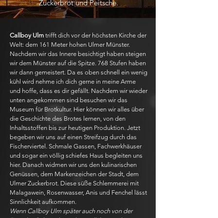
Zuckerbrot und Peitsche.
Callboy Ulm
trifft dich vor der höchsten Kirche der
Welt: dem 161 Meter hohen Ulmer Münster.
Nachdem wir das Innere besichtigt haben steigen
wir dem Münster auf die Spitze. 768 Stufen haben
wir dann gemeistert. Da es oben schnell ein wenig
kühl wird nehme ich dich gerne in meine Arme
und hoffe, dass es dir gefällt. Nachdem wir wieder
unten angekommen sind besuchen wir das
Museum für Brotkultur. Hier können wir alles über
die Geschichte des Brotes lernen, von den
Inhaltsstoffen bis zur heutigen Produktion. Jetzt
begeben wir uns auf einen Streifzug durch das
Fischerviertel. Schmale Gassen, Fachwerkhäuser
und sogar ein völlig schiefes Haus begleiten uns
hier. Danach widmen wir uns den kulinarischen
Genüssen, dem Markenzeichen der Stadt, dem
Ulmer Zuckerbrot. Diese süße Schlemmerei mit
Malagawein, Rosenwasser, Anis und Fenchel lässt
Sinnlichkeit aufkommen.
Wenn Callboy Ulm später auch noch von der