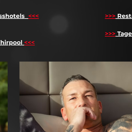
sshotels
<<<
​
>>>
Rest
>>>
Tage
hirpool
<<<