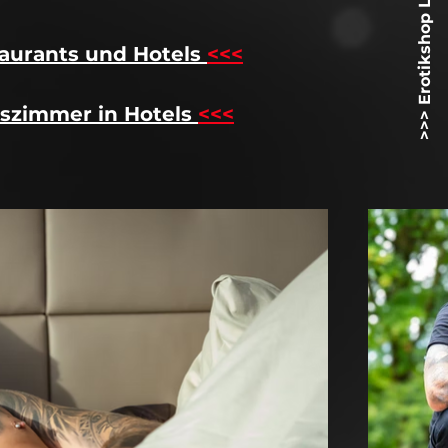
>>> Erotikshop Lovetoyz.net <<<
aurants und Hotels
<<<
szimmer in Hotels
<<<