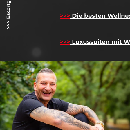
>>> Escortgirlz.net <<<
>>>
Die besten Wellne
>>>
Luxussuiten mit W