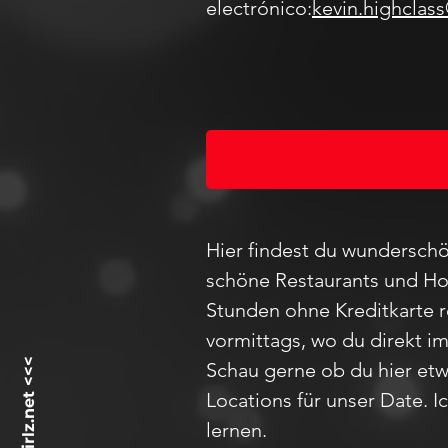
electrónico:
kevin.highclas
Hier findest du wunderschö
schöne Restaurants und Hot
Stunden ohne Kreditkarte 
vormittags, wo du direkt i
Schau
gerne ob du hier etw
Locations für unser D
ate
. 
lernen.