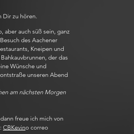
 Dir zu hören.
, aber auch süß sein, ganz
em Besuch des Aachener
Restaurants, Kneipen und
m Bahkauvbrunnen, der das
Deine Wünsche und
r Pontstraße unseren Abend
achen am nächsten Morgen
dann freue ich mich von
m:
CBKevin
o correo