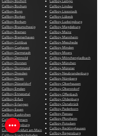
Callboy Bocholt
Callboy Lemgo
Callboy Bochum
Callboy Lindau
Callboy Bonn
Callboy Lippstadt
Callboy Borken
Callboy Lübeck
Callboy Borkum
Callboy Ludwigsburg
Callboy Braunschweig
Callboy Magdeburg
Callboy Bremen
Callboy Mainz
Callboy Bremerhaven
Callboy Mannheim
Callboy Cottbus
Callboy Meschede
Callboy Cuxhaven
Callboy Minden
Callboy Darmstadt
Callboy Moers
Callboy Detmold
Callboy Mönchengladbach
Callboy Dorsten
Callboy München
Callboy Dortmund
Callboy Münster
Callboy Dresden
Callboy Neubrandenburg
Callboy Düren
Callboy Nürnberg
Callboy Düsseldorf
Callboy Oberhausen
Callboy Emden
Callboy Oberstdorf
Callboy Ennepetal
Callboy Offenbach
Callboy Erfurt
Callboy Oldenburg
Callboy Osnabrück
Callboy Erlangen
Callboy Paderborn
Callboy Essen
Callboy Passau
Callboy Euskirchen
Callboy Pforzheim
Callboy Fehmarn
Callboy Potsdam
Callboy Flensburg
Callboy Recklinghausen
Callboy Frankfurt am Main
Callboy Regensburg
Callboy Friedrichshafen