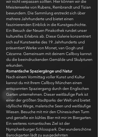
wir nicht verpassen sollten. Hier können wir die
Meisterwerke von Rubens, Rembrandt und Tizian
bewundern. Die Sammlung erstreckt sich über
mehrere Jahrhunderte und bietet einen
faszinierenden Einblick in die Kunstgeschichte.
Ein Besuch der Neuen Pinakothek rundet unser
kulturelles Erlebnis ab. Diese Galerie konzentriert
sich auf Kunstwerke des 19. Jahrhunderts und
präsentiert Werke von Monet, van Gogh und
Cézanne. Gemeinsam mit deinem Callboy kannst
du die beeindruckenden Gemälde und Skulpturen
erkunden.
Romantische Spaziergänge und Natur
Nach einem Vormittag voller Kunst und Kultur
kannst du mit Ihrem Callboy München einen
entspannten Spaziergang durch den Englischen
Garten unternehmen. Dieser weitläufige Park ist
einer der größten Stadtparks der Welt und bietet
idyllische Wege, malerische Seen und weitläufige
Wiesen. Besuche mit mir den Chinesischen Turm
und genieße ein kühles Bier mit mir im Biergarten.
Ein weiteres romantisches Ziel ist der
Nymphenburger Schlosspark. Der wunderschöne
Barockgarten lädt zu ausgedehnten