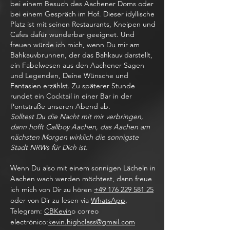
bei einem Besuch des Aachener Doms oder
bei einem Gespräch im Hof. Dieser idyllische
Platz ist mit seinen Restaurants, Kneipen und
Cafes dafür wunderbar geeignet. Und
freuen würde ich mich, wenn Du mir am
Bahkauvbrunnen, der das Bahkauv darstellt,
ein Fabelwesen aus den Aachener Sagen
und Legenden, Deine Wünsche und
Fantasien erzählst. Zu späterer Stunde
rundet ein Cocktail in einer Bar in der
Pontstraße unseren Abend ab.
Solltest Du die Nacht mit mir verbringen,
dann hofft Callboy Aachen, das Aachen am
nächsten Morgen wirklich die sonnigste
Stadt NRWs für Dich ist.
Wenn Du also mit einem sonnigen Lächeln in
Aachen wach werden möchtest, dann freue
ich mich von Dir zu hören
+49 176 229 581 25
oder von Dir zu lesen via
WhatsApp
,
Telegram:
CBKevin
o correo
electrónico:
kevin.highclass@gmail.com