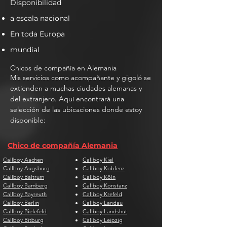
Disponibilidad
a escala nacional
En toda Europa
mundial
Chicos de compañía en Alemania
Mis servicios como acompañante y gigoló se
extienden a muchas ciudades alemanas y
del extranjero. Aquí encontrará una
selección de las ubicaciones donde estoy
disponible:
Chico de compañía Alemania
Callboy Aachen
Callboy Kiel
Callboy Augsburg
Callboy Koblenz
Callboy Baltrum
Callboy Köln
Callboy Bamberg
Callboy Konstanz
Callboy Bayreuth
Callboy Krefeld
Callboy Berlin
Callboy Landau
Callboy Bielefeld
Callboy Landshut
Callboy Bitburg
Callboy Leipzig