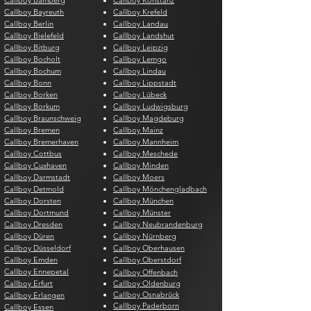
Callboy Bamberg
Callboy Konstanz
Callboy Bayreuth
Callboy Krefeld
Callboy Berlin
Callboy Landau
Callboy Bielefeld
Callboy Landshut
Callboy Bitburg
Callboy Leipzig
Callboy Bocholt
Callboy Lemgo
Callboy Bochum
Callboy Lindau
Callboy Bonn
Callboy Lippstadt
Callboy Borken
Callboy Lübeck
Callboy Borkum
Callboy Ludwigsburg
Callboy Braunschweig
Callboy Magdeburg
Callboy Bremen
Callboy Mainz
Callboy Bremerhaven
Callboy Mannheim
Callboy Cottbus
Callboy Meschede
Callboy Cuxhaven
Callboy Minden
Callboy Darmstadt
Callboy Moers
Callboy Detmold
Callboy Mönchengladbach
Callboy Dorsten
Callboy München
Callboy Dortmund
Callboy Münster
Callboy Dresden
Callboy Neubrandenburg
Callboy Düren
Callboy Nürnberg
Callboy Düsseldorf
Callboy Oberhausen
Callboy Emden
Callboy Oberstdorf
Callboy Ennepetal
Callboy Offenbach
Callboy Erfurt
Callboy Oldenburg
Callboy Osnabrück
Callboy Erlangen
Callboy Paderborn
Callboy Essen