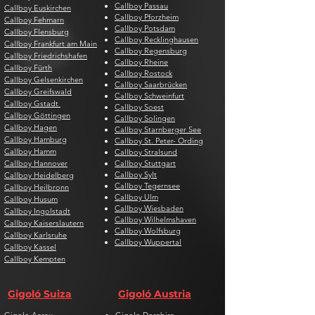
Callboy Passau
Callboy Euskirchen
Callboy Pforzheim
Callboy Fehmarn
Callboy Potsdam
Callboy Flensburg
Callboy Recklinghausen
Callboy Frankfurt am Main
Callboy Regensburg
Callboy Friedrichshafen
Callboy Rheine
Callboy Fürth
Callboy Rostock
Callboy Gelsenkirchen
Callboy Saarbrücken
Callboy Greifswald
Callboy Schweinfurt
Callboy Gstadt
Callboy Soest
Callboy Göttingen
Callboy Solingen
Callboy Hagen
Callboy Starnberger See
Callboy Hamburg
Callboy St. Peter- Ording
Callboy Hamm
Callboy Stralsund
Callboy Hannover
Callboy Stuttgart
Callboy Sylt
Callboy Heidelberg
Callboy Tegernsee
Callboy Heilbronn
Callboy Ulm
Callboy Husum
Callboy Wiesbaden
Callboy Ingolstadt
Callboy Wilhelmshaven
Callboy Kaiserslautern
Callboy Wolfsburg
Callboy Karlsruhe
Callboy Wuppertal
Callboy Kassel
Callboy Kempten
Gigoló Suiza
Gigoló Austria