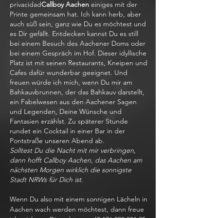
privacidad
Callboy Aachen
einiges mit der
Printe gemeinsam hat. Ich kann herb, aber
auch süß sein, ganz wie Du es möchtest und
es Dir gefällt. Entdecken kannst Du es still
bei einem Besuch des Aachener Doms oder
bei einem Gespräch im Hof. Dieser idyllische
Platz ist mit seinen Restaurants, Kneipen und
Cafes dafür wunderbar geeignet. Und
freuen würde ich mich, wenn Du mir am
Bahkauvbrunnen, der das Bahkauv darstellt,
ein Fabelwesen aus den Aachener Sagen
und Legenden, Deine Wünsche und
Fantasien erzählst. Zu späterer Stunde
rundet ein Cocktail in einer Bar in der
Pontstraße unseren Abend ab.
Solltest Du die Nacht mit mir verbringen,
dann hofft Callboy Aachen, das Aachen am
nächsten Morgen wirklich die sonnigste
Stadt NRWs für Dich ist.
Wenn Du also mit einem sonnigen Lächeln in
Aachen wach werden möchtest, dann freue