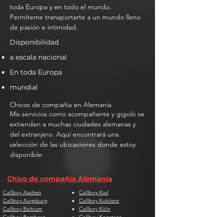
toda Europa y en todo el mundo.
Permíteme transportarte a un mundo lleno
de pasión e intimidad.
Disponibilidad
a escala nacional
En toda Europa
mundial
Chicos de compañía en Alemania
Mis servicios como acompañante y gigoló se
extienden a muchas ciudades alemanas y
del extranjero. Aquí encontrará una
selección de las ubicaciones donde estoy
disponible:
Chico de compañía Alemania
Callboy Aachen
Callboy Kiel
Callboy Augsburg
Callboy Koblenz
Callboy Baltrum
Callboy Köln