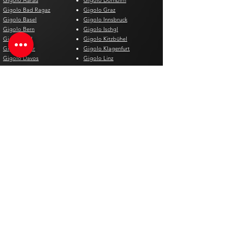
Gigolo Aarau
Gigolo Dornbirn
Gigolo Bad Ragaz
Gigolo Graz
Gigolo Basel
Gigolo Innsbruck
Gigolo Bern
Gigolo Ischgl
Gigolo Biel
Gigolo Kitzbühel
Gigolo Chur
Gigolo Klagenfurt
Gigolo Davos
Gigolo Linz
Gigolo Genf
Gigolo Salzburg
Gigolo Lausanne
Gigolo St. Pölten
Gigolo Locarno
Gigolo Steyr
Gigolo Lugano
Gigolo Villach
Gigolo Luzern
Gigolo Wien
Gigolo Neuenburg
Gigolo Wolfsberg
Gigolo Solothurn
Gigolo Zell am See
Gigolo St. Gallen
Gigolo St. Moritz
Gigolo Thun
Gigolo Winterthur
Gigolo Zürich
Gigolo Zug
Gigoló España
Gigoló Bélgica
Gigolo Alicante
Gigolo Antwerpen