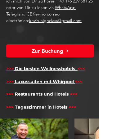
ich mich von Dir zu hören
+49 176 229 581 25
oder von Dir zu lesen via
WhatsApp
,
Telegram:
CBKevin
o correo
electrónico:
kevin.highclass@gmail.com
Zur Buchung
>>>
Die besten Wellnesshotels
<<<
​
>>>
Luxussuiten mit Whirpool
<<<
>>>
Restaurants und Hotels
<<<
>>>
Tageszimmer in Hotels
<<<