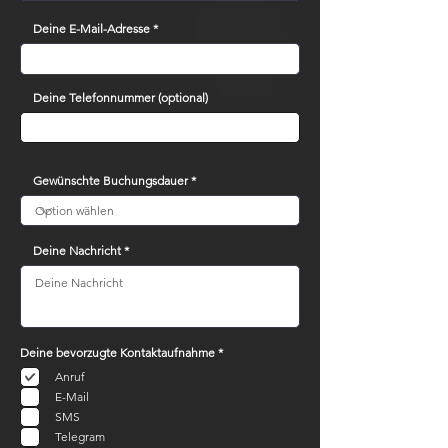
Deine E-Mail-Adresse
Deine Telefonnummer (optional)
Gewünschte Buchungsdauer
Deine Nachricht
P
Deine bevorzugte Kontaktaufnahme
*
f
l
Anruf
i
E-Mail
c
h
SMS
t
f
Telegram
e