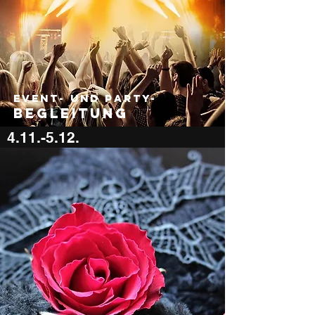
Event- und Party-
begleitun
g
4.11.-5.12.
600 €