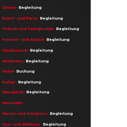
Dinner-
Begleitung
​​​Event- und Party-​
Begleitung
​Fetisch und Swingerclub-
Begleitung
Freizeit- und Abend-
Begleitung
Hausbesuch-
Begleitung
Hochzeits-
Begleitung
Hotel-
Buchung
Kultur-
Begleitung
Managerin-
Begleitung
Massagen
Messe- und Kongress-
Begleitung
Spa- und Wellness-
Begleitung