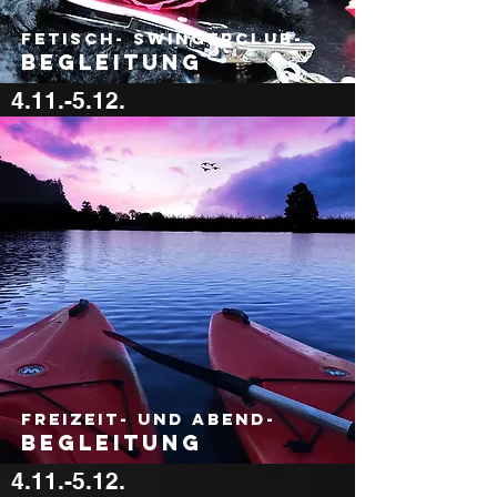
Fetisch- swinger
club-
Begleitung
4.11.-5.12.
600 €
Freizeit- und Aben
d-
begleit
ung
4.11.-5.12.