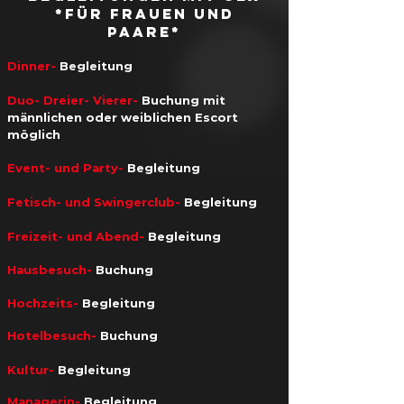
*für Frauen und
paare*
Dinner-
Begleitung
Duo- Dreier- Vierer-
Buchung mit
männlichen oder weiblichen Escort
möglich
Event- und Party-
Begleitung
Fetisch- und Swingerclub-
Begleitung
Freizeit- und Abend-
Begleitung
Hausbesuch-
Buchung
​Hochzeits-
Begleitung
Hotelbesuch-
Buchung
Kultur-
Begleitung
Managerin-
Begleitung