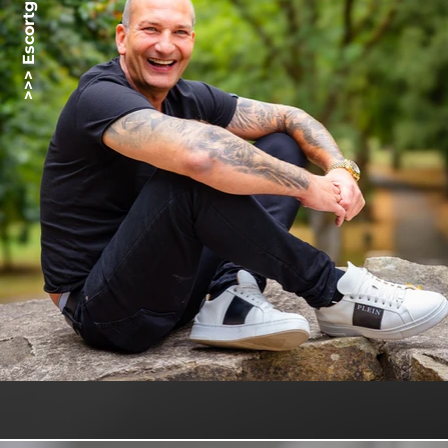
>>> Escortgirlz.net <<<