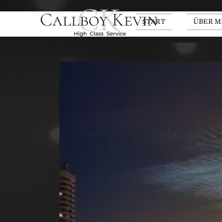
START
ÜBER M