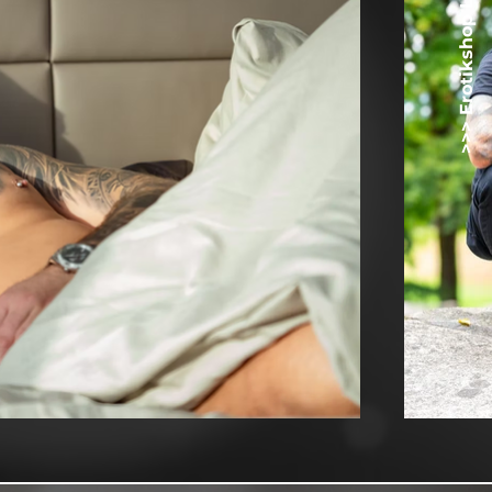
>>> Erotikshop Lovetoyz.net <<<