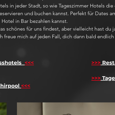
els in jeder Stadt
, so wie Tageszimmer Hotels die 
reservieren und buchen kannst. Perfekt für Dates
m Hotel in Bar bezahlen kannst.
as schönes für uns findest, aber vie
lleicht hast du 
Ich freue mich auf jeden F
all,
dich dann bald endlic
sshotels
<<<
​
>>>
Rest
>>>
Tage
hirpool
<<<