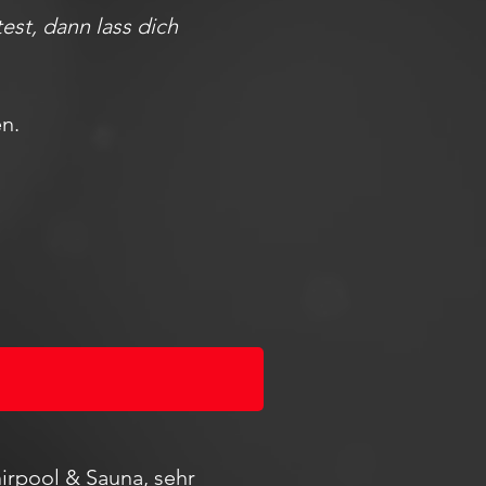
st, dann lass dich
n.
irpool & Sauna, sehr