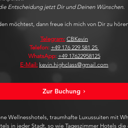
 die Entscheidung jetzt Dir und Deinen Wünschen.
iden möchtest, dann freue ich mich von Dir zu hören
Telegram:
CBKevin
Telefon:
+49 176 229 581 25
WhatsApp:
+49 17622958125
E-Mail:
kevin.highclass@gmail.com
Zur Buchung
ne Wellnesshotels, traumhafte Luxussuiten mit Wh
els in jeder Stadt
, so wie Tageszimmer Hotels die 