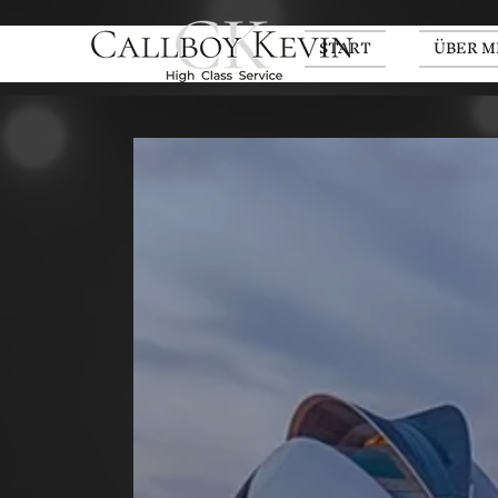
START
ÜBER M