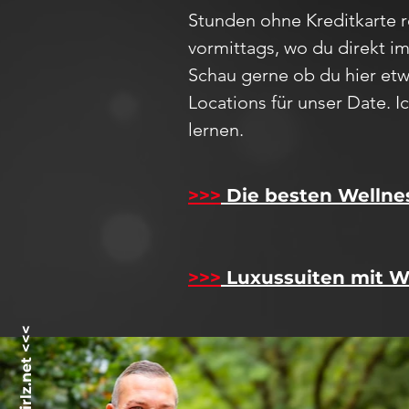
Stunden ohne Kreditkarte 
vormittags, wo du direkt i
Schau
gerne ob du hier etw
Locations für unser D
ate
. 
lernen.
>>>
Die besten Wellne
>>>
Luxussuiten mit W