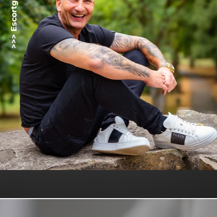
>>> Escortgirlz.net <<<