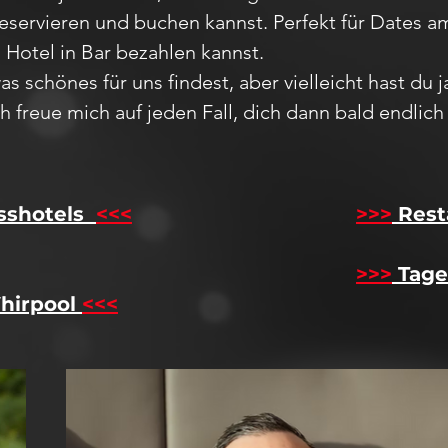
reservieren und buchen kannst. Perfekt für Dates
m Hotel in Bar bezahlen kannst.
as schönes für uns findest, aber vie
lleicht hast du 
Ich freue mich auf jeden F
all,
dich dann bald endlic
sshotels
<<<
​
>>>
Rest
>>>
Tage
hirpool
<<<