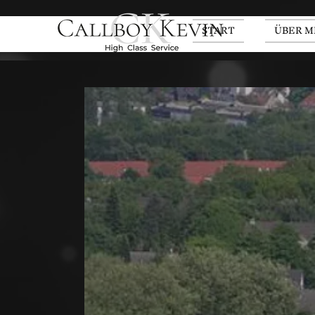
START
ÜBER M