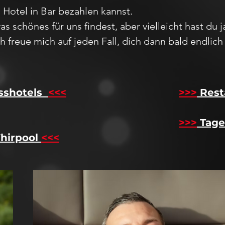
m Hotel in Bar bezahlen kannst.
as schönes für uns findest, aber vie
lleicht hast du 
Ich freue mich auf jeden F
all,
dich dann bald endlic
sshotels
<<<
​
>>>
Rest
>>>
Tage
hirpool
<<<