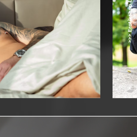
>>> Erotikshop Lovetoyz.net <<<