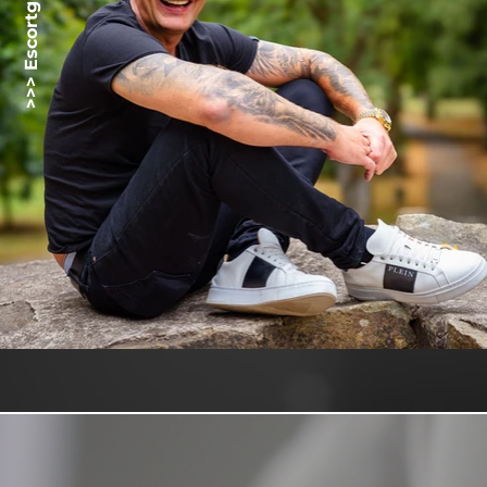
>>> Escortgirlz.net <<<