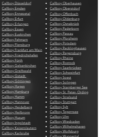
Callboy Düsseldorf
Callboy Oberhausen
Callboy Emden
Callboy Oberstdorf
Callboy Ennepetal
Callboy Offenbach
Callboy Erfurt
Callboy Oldenburg
Callboy Osnabrück
Callboy Erlangen
Callboy Paderborn
Callboy Essen
Callboy Passau
Callboy Euskirchen
Callboy Pforzheim
Callboy Fehmarn
Callboy Potsdam
Callboy Flensburg
Callboy Recklinghausen
Callboy Frankfurt am Main
Callboy Regensburg
Callboy Friedrichshafen
Callboy Rheine
Callboy Fürth
Callboy Rostock
Callboy Gelsenkirchen
Callboy Saarbrücken
Callboy Greifswald
Callboy Schweinfurt
Callboy Gstadt
Callboy Soest
Callboy Göttingen
Callboy Solingen
Callboy Hagen
Callboy Starnberger See
Callboy Hamburg
Callboy St. Peter- Ording
Callboy Hamm
Callboy Stralsund
Callboy Hannover
Callboy Stuttgart
Callboy Sylt
Callboy Heidelberg
Callboy Tegernsee
Callboy Heilbronn
Callboy Ulm
Callboy Husum
Callboy Wiesbaden
Callboy Ingolstadt
Callboy Wilhelmshaven
Callboy Kaiserslautern
Callboy Wolfsburg
Callboy Karlsruhe
Callboy Wuppertal