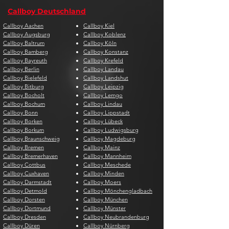
Callboy Deutschland
Callboy Aachen
Callboy Kiel
Callboy Augsburg
Callboy Koblenz
Callboy Baltrum
Callboy Köln
Callboy Bamberg
Callboy Konstanz
Callboy Bayreuth
Callboy Krefeld
Callboy Berlin
Callboy Landau
Callboy Bielefeld
Callboy Landshut
Callboy Bitburg
Callboy Leipzig
Callboy Bocholt
Callboy Lemgo
Callboy Bochum
Callboy Lindau
Callboy Bonn
Callboy Lippstadt
Callboy Borken
Callboy Lübeck
Callboy Borkum
Callboy Ludwigsburg
Callboy Braunschweig
Callboy Magdeburg
Callboy Bremen
Callboy Mainz
Callboy Bremerhaven
Callboy Mannheim
Callboy Cottbus
Callboy Meschede
Callboy Cuxhaven
Callboy Minden
Callboy Darmstadt
Callboy Moers
Callboy Detmold
Callboy Mönchengladbach
Callboy Dorsten
Callboy München
Callboy Dortmund
Callboy Münster
Callboy Dresden
Callboy Neubrandenburg
Callboy Düren
Callboy Nürnberg