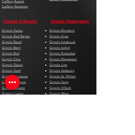
Callboy Kassel
Callboy Kempten
Gigolo Schweiz
Gigolo Österreich
Gigolo Aarau
Gigolo Dornbirn
Gigolo Bad Ragaz
Gigolo Graz
Gigolo Basel
Gigolo Innsbruck
Gigolo Bern
Gigolo Ischgl
Gigolo Biel
Gigolo Kitzbühel
Gigolo Chur
Gigolo Klagenfurt
Gigolo Davos
Gigolo Linz
Gigolo Genf
Gigolo Salzburg
Gigolo Lausanne
Gigolo St. Pölten
Gigolo Locarno
Gigolo Steyr
Gigolo Lugano
Gigolo Villach
Gigolo Luzern
Gigolo Wien
Gigolo Neuenburg
Gigolo Wolfsberg
Gigolo Solothurn
Gigolo Zell am See
Gigolo St. Gallen
Gigolo St. Moritz
Gigolo Thun
Gigolo Winterthur
Gigolo Zürich