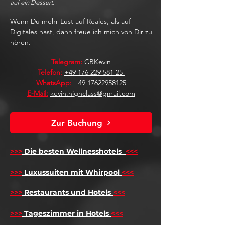
auf ein Dessert.
Wenn Du mehr Lust auf Reales, als auf
Digitales hast, dann freue ich mich von Dir zu
hören.
Telegram:
CBKevin
Telefon:
+49 176 229 581 25
WhatsApp:
+49 17622958125
E-Mail:
kevin.highclass@gmail.com
Zur Buchung
>>>
Die besten Wellnesshotels
<<<
​
>>>
Luxussuiten mit Whirpool
<<<
>>>
Restaurants und Hotels
<<<
>>>
Tageszimmer in Hotels
<<<