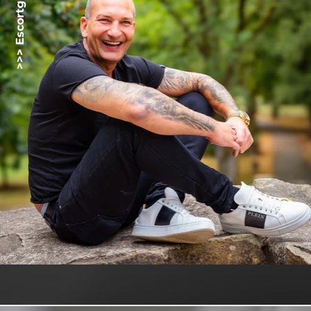
>>> Escortgirlz.net <<<