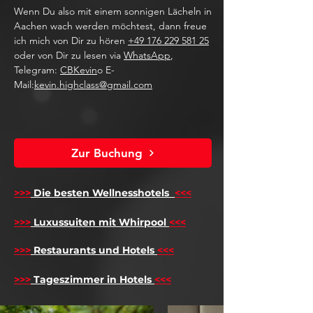
Wenn Du also mit einem sonnigen Lächeln in
Aachen wach werden möchtest, dann freue
ich mich von Dir zu hören
+49 176 229 581 25
oder von Dir zu lesen via
WhatsApp
,
Telegram:
CBKevin
o E-
Mail:
kevin.highclass@gmail.com
Zur Buchung
>>>
Die besten Wellnesshotels
<<<
​
>>>
Luxussuiten mit Whirpool
<<<
>>>
Restaurants und Hotels
<<<
>>>
Tageszimmer in Hotels
<<<