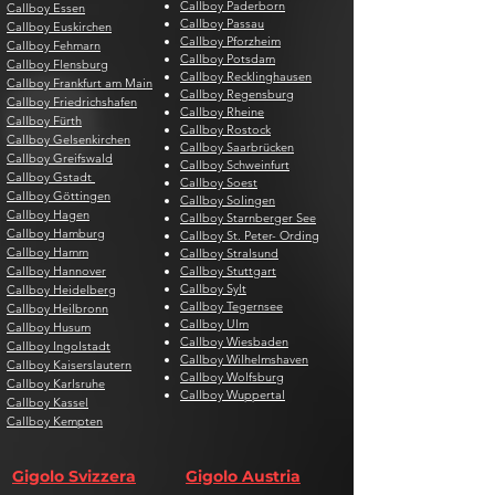
Callboy Paderborn
Callboy Essen
Callboy Passau
Callboy Euskirchen
Callboy Pforzheim
Callboy Fehmarn
Callboy Potsdam
Callboy Flensburg
Callboy Recklinghausen
Callboy Frankfurt am Main
Callboy Regensburg
Callboy Friedrichshafen
Callboy Rheine
Callboy Fürth
Callboy Rostock
Callboy Gelsenkirchen
Callboy Saarbrücken
Callboy Greifswald
Callboy Schweinfurt
Callboy Gstadt
Callboy Soest
Callboy Göttingen
Callboy Solingen
Callboy Hagen
Callboy Starnberger See
Callboy Hamburg
Callboy St. Peter- Ording
Callboy Hamm
Callboy Stralsund
Callboy Hannover
Callboy Stuttgart
Callboy Sylt
Callboy Heidelberg
Callboy Tegernsee
Callboy Heilbronn
Callboy Ulm
Callboy Husum
Callboy Wiesbaden
Callboy Ingolstadt
Callboy Wilhelmshaven
Callboy Kaiserslautern
Callboy Wolfsburg
Callboy Karlsruhe
Callboy Wuppertal
Callboy Kassel
Callboy Kempten
Gigolo Svizzera
Gigolo Austria