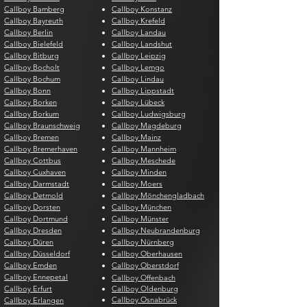
Callboy Bamberg
Callboy Konstanz
Callboy Bayreuth
Callboy Krefeld
Callboy Berlin
Callboy Landau
Callboy Bielefeld
Callboy Landshut
Callboy Bitburg
Callboy Leipzig
Callboy Bocholt
Callboy Lemgo
Callboy Bochum
Callboy Lindau
Callboy Bonn
Callboy Lippstadt
Callboy Borken
Callboy Lübeck
Callboy Borkum
Callboy Ludwigsburg
Callboy Braunschweig
Callboy Magdeburg
Callboy Bremen
Callboy Mainz
Callboy Bremerhaven
Callboy Mannheim
Callboy Cottbus
Callboy Meschede
Callboy Cuxhaven
Callboy Minden
Callboy Darmstadt
Callboy Moers
Callboy Detmold
Callboy Mönchengladbach
Callboy Dorsten
Callboy München
Callboy Dortmund
Callboy Münster
Callboy Dresden
Callboy Neubrandenburg
Callboy Düren
Callboy Nürnberg
Callboy Düsseldorf
Callboy Oberhausen
Callboy Emden
Callboy Oberstdorf
Callboy Ennepetal
Callboy Offenbach
Callboy Erfurt
Callboy Oldenburg
Callboy Osnabrück
Callboy Erlangen