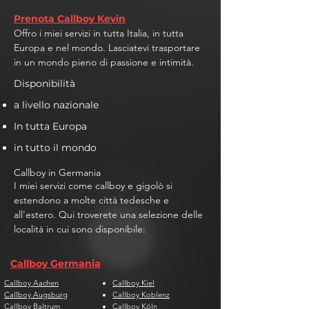
Prenota Callboy Kevin
Offro i miei servizi in tutta Italia, in tutta
Europa e nel mondo. Lasciatevi trasportare
in un mondo pieno di passione e intimità.
Disponibilità
a livello nazionale
In tutta Europa
in tutto il mondo
Callboy in Germania
I miei servizi come callboy e gigolò si
estendono a molte città tedesche e
all'estero. Qui troverete una selezione delle
località in cui sono disponibile:
Callboy Germania
Callboy Aachen
Callboy Kiel
Callboy Augsburg
Callboy Koblenz
Callboy Baltrum
Callboy Köln