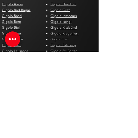
Gigolo Aarau
Gigolo Dornbirn
Gigolo Bad Ragaz
Gigolo Graz
Gigolo Basel
Gigolo Innsbruck
Gigolo Bern
Gigolo Ischgl
Gigolo Biel
Gigolo Kitzbühel
Gigolo Chur
Gigolo Klagenfurt
Gigolo Davos
Gigolo Linz
Gigolo Genf
Gigolo Salzburg
Gigolo Lausanne
Gigolo St. Pölten
Gigolo Locarno
Gigolo Steyr
Gigolo Lugano
Gigolo Villach
Gigolo Luzern
Gigolo Wien
Gigolo Neuenburg
Gigolo Wolfsberg
Gigolo Solothurn
Gigolo Zell am See
Gigolo St. Gallen
Gigolo St. Moritz
Gigolo Thun
Gigolo Winterthur
Gigolo Zürich
Gigolo Zug
Gigolo Spagna
Gigolo Belgio