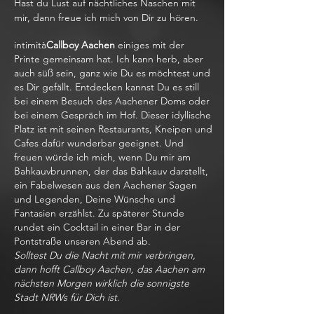
Hast du Lust auf nächtliches Naschen mit
mir, dann freue ich mich von Dir zu hören.
intimità
Callboy Aachen
einiges mit der
Printe gemeinsam hat. Ich kann herb, aber
auch süß sein, ganz wie Du es möchtest und
es Dir gefällt. Entdecken kannst Du es still
bei einem Besuch des Aachener Doms oder
bei einem Gespräch im Hof. Dieser idyllische
Platz ist mit seinen Restaurants, Kneipen und
Cafes dafür wunderbar geeignet. Und
freuen würde ich mich, wenn Du mir am
Bahkauvbrunnen, der das Bahkauv darstellt,
ein Fabelwesen aus den Aachener Sagen
und Legenden, Deine Wünsche und
Fantasien erzählst. Zu späterer Stunde
rundet ein Cocktail in einer Bar in der
Pontstraße unseren Abend ab.
Solltest Du die Nacht mit mir verbringen,
dann hofft Callboy Aachen, das Aachen am
nächsten Morgen wirklich die sonnigste
Stadt NRWs für Dich ist.