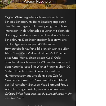
Wiener Nascherei.
Gigolo Wien
begleitet dich zuerst durch das
Schloss Schönbrunn. Beim Spaziergang durch
den Garten frage ich dich neugierig nach deinen
Interessen. In der Altstadt besuchen wir dann die
Hofburg, die ebenso imposant wirkt wie Schloss
Schönbrunn. Den Stephansdom lassen wir uns
nicht entgehen, steigen 343 Stufen zur
Türmerstube hinauf und blicken ein wenig außer
Atem über Wien. Vielleicht ist hier Zeit für eine
erste Umarmung, einen ersten Kuss? Oder
brauchst du noch einen Kick? Dann fahren wir mit
dem Kettenkarussell im Wiener Prater in über 100
Meter Höhe. Noch ein kurzer Blick auf das
Hundertwasserhaus und dann ist es Zeit für
Naschereien. Auf zum Naschmarkt, dem Markt
der kulinarischen Genüsse. Was Sigmund Freud
wohl dazu sagen würde, was wir da naschen?
Callboy Wien fragt sich, ob du Lust auf noch mehr
naschen hast?