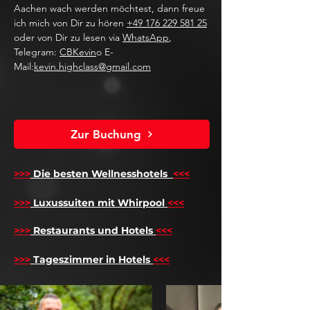
Aachen wach werden möchtest, dann freue
ich mich von Dir zu hören
+49 176 229 581 25
oder von Dir zu lesen via
WhatsApp
,
Telegram:
CBKevin
o E-
Mail:
kevin.highclass@gmail.com
Zur Buchung
>>>
Die besten Wellnesshotels
<<<
​
>>>
Luxussuiten mit Whirpool
<<<
>>>
Restaurants und Hotels
<<<
>>>
Tageszimmer in Hotels
<<<