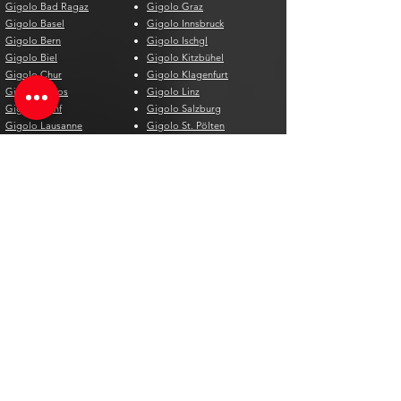
Gigolo Bad Ragaz
Gigolo Graz
Gigolo Basel
Gigolo Innsbruck
Gigolo Bern
Gigolo Ischgl
Gigolo Biel
Gigolo Kitzbühel
Gigolo Chur
Gigolo Klagenfurt
Gigolo Davos
Gigolo Linz
Gigolo Genf
Gigolo Salzburg
Gigolo Lausanne
Gigolo St. Pölten
Gigolo Locarno
Gigolo Steyr
Gigolo Lugano
Gigolo Villach
Gigolo Luzern
Gigolo Wien
Gigolo Neuenburg
Gigolo Wolfsberg
Gigolo Solothurn
Gigolo Zell am See
Gigolo St. Gallen
Gigolo St. Moritz
Gigolo Thun
Gigolo Winterthur
Gigolo Zürich
Gigolo Zug
Gigolo Spagna
Gigolo Belgio
Gigolo Alicante
Gigolo Antwerpen