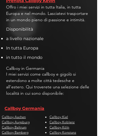
Prenota Callboy Kevin
Offro i miei servizi in tutta Italia, in tutta
Europa e nel mondo. Lasciatevi trasportare
in un mondo pieno di passione e intimità.
Disponibilità
a livello nazionale
In tutta Europa
in tutto il mondo
Callboy in Germania
I miei servizi come callboy e gigolò si
estendono a molte città tedesche e
all'estero. Qui troverete una selezione delle
località in cui sono disponibile:
Callboy Germania
Callboy Aachen
Callboy Kiel
Callboy Augsburg
Callboy Koblenz
Callboy Baltrum
Callboy Köln
Callboy Bamberg
Callboy Konstanz