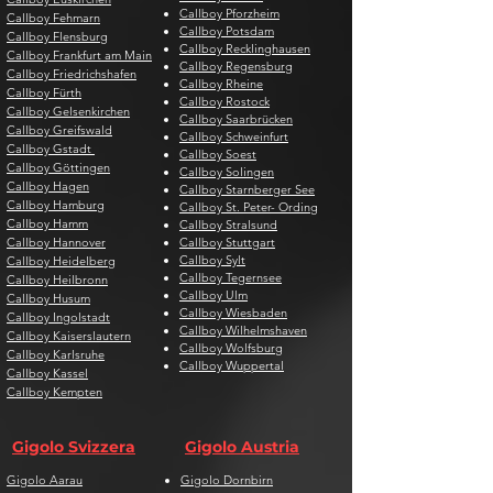
Callboy Pforzheim
Callboy Fehmarn
Callboy Potsdam
Callboy Flensburg
Callboy Recklinghausen
Callboy Frankfurt am Main
Callboy Regensburg
Callboy Friedrichshafen
Callboy Rheine
Callboy Fürth
Callboy Rostock
Callboy Gelsenkirchen
Callboy Saarbrücken
Callboy Greifswald
Callboy Schweinfurt
Callboy Gstadt
Callboy Soest
Callboy Göttingen
Callboy Solingen
Callboy Hagen
Callboy Starnberger See
Callboy Hamburg
Callboy St. Peter- Ording
Callboy Hamm
Callboy Stralsund
Callboy Hannover
Callboy Stuttgart
Callboy Sylt
Callboy Heidelberg
Callboy Tegernsee
Callboy Heilbronn
Callboy Ulm
Callboy Husum
Callboy Wiesbaden
Callboy Ingolstadt
Callboy Wilhelmshaven
Callboy Kaiserslautern
Callboy Wolfsburg
Callboy Karlsruhe
Callboy Wuppertal
Callboy Kassel
Callboy Kempten
Gigolo Svizzera
Gigolo Austria
Gigolo Aarau
Gigolo Dornbirn