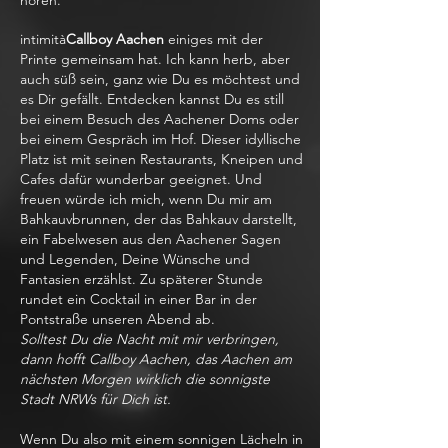
hören.
intimità
Callboy Aachen
einiges mit der
Printe gemeinsam hat. Ich kann herb, aber
auch süß sein, ganz wie Du es möchtest und
es Dir gefällt. Entdecken kannst Du es still
bei einem Besuch des Aachener Doms oder
bei einem Gespräch im Hof. Dieser idyllische
Platz ist mit seinen Restaurants, Kneipen und
Cafes dafür wunderbar geeignet. Und
freuen würde ich mich, wenn Du mir am
Bahkauvbrunnen, der das Bahkauv darstellt,
ein Fabelwesen aus den Aachener Sagen
und Legenden, Deine Wünsche und
Fantasien erzählst. Zu späterer Stunde
rundet ein Cocktail in einer Bar in der
Pontstraße unseren Abend ab.
Solltest Du die Nacht mit mir verbringen,
dann hofft Callboy Aachen, das Aachen am
nächsten Morgen wirklich die sonnigste
Stadt NRWs für Dich ist.
Wenn Du also mit einem sonnigen Lächeln in