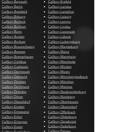
Callboy Bayreuth
Callboy Krefeld
Callboy Berlin
Callboy Landau
Callboy Bielefeld
Callboy Landshut
Callboy Bitburg
Callboy Leipzig
Callboy Bocholt
Callboy Lemgo
Callboy Bochum
Callboy Lindau
Callboy Bonn
Callboy Lippstadt
Callboy Borken
Callboy Lübeck
Callboy Borkum
Callboy Ludwigsburg
Callboy Braunschweig
Callboy Magdeburg
Callboy Bremen
Callboy Mainz
Callboy Bremerhaven
Callboy Mannheim
Callboy Cottbus
Callboy Meschede
Callboy Cuxhaven
Callboy Minden
Callboy Darmstadt
Callboy Moers
Callboy Detmold
Callboy Mönchengladbach
Callboy Dorsten
Callboy München
Callboy Dortmund
Callboy Münster
Callboy Dresden
Callboy Neubrandenburg
Callboy Düren
Callboy Nürnberg
Callboy Düsseldorf
Callboy Oberhausen
Callboy Emden
Callboy Oberstdorf
Callboy Ennepetal
Callboy Offenbach
Callboy Erfurt
Callboy Oldenburg
Callboy Osnabrück
Callboy Erlangen
Callboy Paderborn
Callboy Essen
Callboy Passau
Callboy Euskirchen