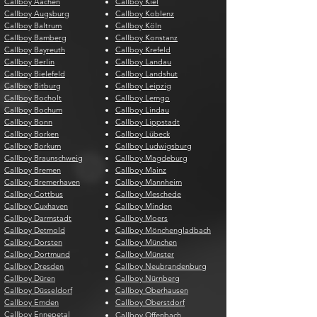
Callboy Aachen
Callboy Kiel
Callboy Augsburg
Callboy Koblenz
Callboy Baltrum
Callboy Köln
Callboy Bamberg
Callboy Konstanz
Callboy Bayreuth
Callboy Krefeld
Callboy Berlin
Callboy Landau
Callboy Bielefeld
Callboy Landshut
Callboy Bitburg
Callboy Leipzig
Callboy Bocholt
Callboy Lemgo
Callboy Bochum
Callboy Lindau
Callboy Bonn
Callboy Lippstadt
Callboy Borken
Callboy Lübeck
Callboy Borkum
Callboy Ludwigsburg
Callboy Braunschweig
Callboy Magdeburg
Callboy Bremen
Callboy Mainz
Callboy Bremerhaven
Callboy Mannheim
Callboy Cottbus
Callboy Meschede
Callboy Cuxhaven
Callboy Minden
Callboy Darmstadt
Callboy Moers
Callboy Detmold
Callboy Mönchengladbach
Callboy Dorsten
Callboy München
Callboy Dortmund
Callboy Münster
Callboy Dresden
Callboy Neubrandenburg
Callboy Düren
Callboy Nürnberg
Callboy Düsseldorf
Callboy Oberhausen
Callboy Emden
Callboy Oberstdorf
Callboy Ennepetal
Callboy Offenbach