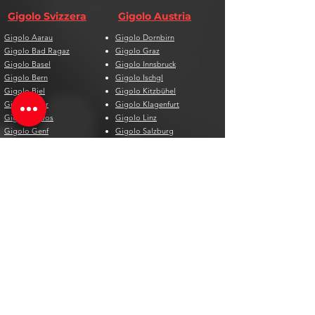
Gigolo Svizzera
Gigolo Austria
Gigolo Aarau
Gigolo Dornbirn
Gigolo Bad Ragaz
Gigolo Graz
Gigolo Basel
Gigolo Innsbruck
Gigolo Bern
Gigolo Ischgl
Gigolo Biel
Gigolo Kitzbühel
Gigolo Chur
Gigolo Klagenfurt
Gigolo Davos
Gigolo Linz
Gigolo Genf
Gigolo Salzburg
Gigolo Lausanne
Gigolo St. Pölten
Gigolo Locarno
Gigolo Steyr
Gigolo Lugano
Gigolo Villach
Gigolo Luzern
Gigolo Wien
Gigolo Neuenburg
Gigolo Wolfsberg
Gigolo Solothurn
Gigolo Zell am See
Gigolo St. Gallen
Gigolo St. Moritz
Gigolo Thun
Gigolo Winterthur
Gigolo Zürich
Gigolo Zug