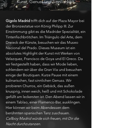
Kunst, Genuss und Sinnlichkeit.
Gigolo Madrid
trifft dich auf der Plaza Mayor bei
der Bronzestatue von König Philipp III. Zur
Einstimmung gibt es die Madrider Spezialität, ein
Tintenfischbrötchen. Im Triángulo del Arte, dem
Dreieck der Künste, besuchen wir das Museo
Nacional del Prado. Dieses Museum ist ein
absolutes Highlight der Kunst mit Werken von
Velazquez, Francisco de Goya und El Greco. Da
wir festgestellt haben, dass wir Mode lieben,
schlendern wir über die Gran Via und besuchen
einige der Boutiquen. Kurze Pause mit einem
kulinarischen, fast sinnlichen Genuss. Wir
probieren Churros, ein Gebäck, das außen
knusprig, innen weich, heiß und mit Schokolade
gefüllt am leckersten ist. Den Abend lassen wir in
einem Tablao, einer Flamenco-Bar, ausklingen.
Hier können wir beim Abendessen dem
berühmten spanischen Tanz zuschauen.
Callboy Madrid würde sich freuen, mit Dir die
Nacht durchzutanzen.