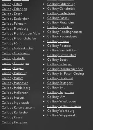
Callboy Erfurt
Callboy Oldenburg
Callboy Osnabrück
Callboy Erlangen
Callboy Paderborn
Callboy Essen
Callboy Passau
Callboy Euskirchen
Callboy Pforzheim
Callboy Fehmarn
Callboy Potsdam
Callboy Flensburg
Callboy Recklinghausen
Callboy Frankfurt am Main
Callboy Regensburg
Callboy Friedrichshafen
Callboy Rheine
Callboy Fürth
Callboy Rostock
Callboy Gelsenkirchen
Callboy Saarbrücken
Callboy Greifswald
Callboy Schweinfurt
Callboy Gstadt
Callboy Soest
Callboy Göttingen
Callboy Solingen
Callboy Hagen
Callboy Starnberger See
Callboy Hamburg
Callboy St. Peter- Ording
Callboy Hamm
Callboy Stralsund
Callboy Hannover
Callboy Stuttgart
Callboy Sylt
Callboy Heidelberg
Callboy Tegernsee
Callboy Heilbronn
Callboy Ulm
Callboy Husum
Callboy Wiesbaden
Callboy Ingolstadt
Callboy Wilhelmshaven
Callboy Kaiserslautern
Callboy Wolfsburg
Callboy Karlsruhe
Callboy Wuppertal
Callboy Kassel
Callboy Kempten