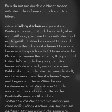
Falls du mit mir durch die Nacht tanzen
möchtest, dann freue ich mich von Dir zu
hören.
intimità
Callboy Aachen
einiges mit der
Printe gemeinsam hat. Ich kann herb, aber
auch süß sein, ganz wie Du es möchtest und
es Dir gefällt. Entdecken kannst Du es still
bei einem Besuch des Aachener Doms oder
bei einem Gespräch im Hof. Dieser idyllische
Platz ist mit seinen Restaurants, Kneipen und
Cafes dafür wunderbar geeignet. Und
freuen würde ich mich, wenn Du mir am
Bahkauvbrunnen, der das Bahkauv darstellt,
ein Fabelwesen aus den Aachener Sagen
und Legenden, Deine Wünsche und
Fantasien erzählst. Zu späterer Stunde
rundet ein Cocktail in einer Bar in der
Pontstraße unseren Abend ab.
Solltest Du die Nacht mit mir verbringen,
dann hofft Callboy Aachen, das Aachen am
nächsten Morgen wirklich die sonnigste