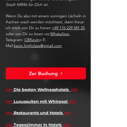
Stadt NRWs für Dich ist.
Wenn Du also mit einem sonnigen Lächeln in
Aachen wach werden möchtest, dann freue
ich mich von Dir zu hören
+49 176 229 581 25
oder von Dir zu lesen via
WhatsApp
,
Telegram:
CBKevin
o E-
Mail:
kevin.highclass@gmail.com
Zur Buchung
>>>
Die besten Wellnesshotels
<<<
​
>>>
Luxussuiten mit Whirpool
<<<
>>>
Restaurants und Hotels
<<<
>>>
Tageszimmer in Hotels
<<<