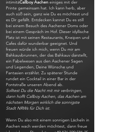
intimità
Callboy Aachen
einiges mit der
Printe gemeinsam hat. Ich kann herb, aber
auch süß sein, ganz wie Du es möchtest und
es Dir gefällt. Entdecken kannst Du es still
bei einem Besuch des Aachener Doms oder
bei einem Gespräch im Hof. Dieser idyllische
Platz ist mit seinen Restaurants, Kneipen und
Cafes dafür wunderbar geeignet. Und
freuen würde ich mich, wenn Du mir am
Bahkauvbrunnen, der das Bahkauv darstellt,
ein Fabelwesen aus den Aachener Sagen
und Legenden, Deine Wünsche und
Fantasien erzählst. Zu späterer Stunde
rundet ein Cocktail in einer Bar in der
Pontstraße unseren Abend ab.
Solltest Du die Nacht mit mir verbringen,
dann hofft Callboy Aachen, das Aachen am
nächsten Morgen wirklich die sonnigste
Stadt NRWs für Dich ist.
Wenn Du also mit einem sonnigen Lächeln in
Aachen wach werden möchtest, dann freue