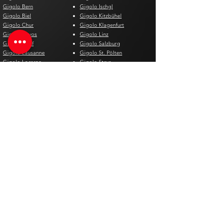
Gigolo Bern
Gigolo Ischgl
Gigolo Biel
Gigolo Kitzbühel
Gigolo Chur
Gigolo Klagenfurt
Gigolo Davos
Gigolo Linz
Gigolo Genf
Gigolo Salzburg
Gigolo Lausanne
Gigolo St. Pölten
Gigolo Locarno
Gigolo Steyr
Gigolo Lugano
Gigolo Villach
Gigolo Luzern
Gigolo Wien
Gigolo Neuenburg
Gigolo Wolfsberg
Gigolo Solothurn
Gigolo Zell am See
Gigolo St. Gallen
Gigolo St. Moritz
Gigolo Thun
Gigolo Winterthur
Gigolo Zürich
Gigolo Zug
Gigolo Spagna
Gigolo Belgio
Gigolo Alicante
Gigolo Antwerpen
Gigolo Barcelona
Gigolo Brügge
Gigolo Bilbao
Gigolo Brüssel