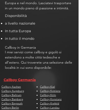
Europa e nel mondo. Lasciatevi trasportare
in un mondo pieno di passione e intimità.
Disponibilità
a livello nazionale
In tutta Europa
in tutto il mondo
Callboy in Germania
I miei servizi come callboy e gigolò si
estendono a molte città tedesche e
all'estero. Qui troverete una selezione delle
località in cui sono disponibile:
Callboy Germania
Callboy Aachen
Callboy Kiel
Callboy Augsburg
Callboy Koblenz
Callboy Baltrum
Callboy Köln
Callboy Bamberg
Callboy Konstanz
Callboy Bayreuth
Callboy Krefeld
Callboy Berlin
Callboy Landau