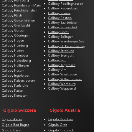
Callboy Flensburg
Callboy Recklinghausen
Callboy Frankfurt am Main
Callboy Regensburg
Callboy Friedrichshafen
Callboy Rheine
Callboy Fürth
Callboy Rostock
Callboy Gelsenkirchen
Callboy Saarbrücken
Callboy Greifswald
Callboy Schweinfurt
Callboy Gstadt
Callboy Soest
Callboy Göttingen
Callboy Solingen
Callboy Hagen
Callboy Starnberger See
Callboy Hamburg
Callboy St. Peter- Ording
Callboy Hamm
Callboy Stralsund
Callboy Hannover
Callboy Stuttgart
Callboy Sylt
Callboy Heidelberg
Callboy Tegernsee
Callboy Heilbronn
Callboy Ulm
Callboy Husum
Callboy Wiesbaden
Callboy Ingolstadt
Callboy Wilhelmshaven
Callboy Kaiserslautern
Callboy Wolfsburg
Callboy Karlsruhe
Callboy Wuppertal
Callboy Kassel
Callboy Kempten
Gigolo Svizzera
Gigolo Austria
Gigolo Aarau
Gigolo Dornbirn
Gigolo Bad Ragaz
Gigolo Graz
Gigolo Basel
Gigolo Innsbruck