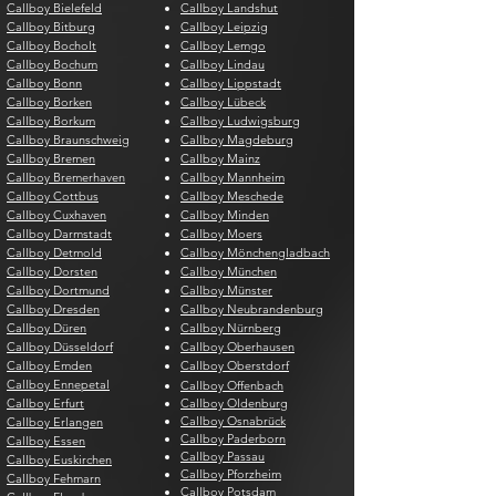
Callboy Bielefeld
Callboy Landshut
Callboy Bitburg
Callboy Leipzig
Callboy Bocholt
Callboy Lemgo
Callboy Bochum
Callboy Lindau
Callboy Bonn
Callboy Lippstadt
Callboy Borken
Callboy Lübeck
Callboy Borkum
Callboy Ludwigsburg
Callboy Braunschweig
Callboy Magdeburg
Callboy Bremen
Callboy Mainz
Callboy Bremerhaven
Callboy Mannheim
Callboy Cottbus
Callboy Meschede
Callboy Cuxhaven
Callboy Minden
Callboy Darmstadt
Callboy Moers
Callboy Detmold
Callboy Mönchengladbach
Callboy Dorsten
Callboy München
Callboy Dortmund
Callboy Münster
Callboy Dresden
Callboy Neubrandenburg
Callboy Düren
Callboy Nürnberg
Callboy Düsseldorf
Callboy Oberhausen
Callboy Emden
Callboy Oberstdorf
Callboy Ennepetal
Callboy Offenbach
Callboy Erfurt
Callboy Oldenburg
Callboy Osnabrück
Callboy Erlangen
Callboy Paderborn
Callboy Essen
Callboy Passau
Callboy Euskirchen
Callboy Pforzheim
Callboy Fehmarn
Callboy Potsdam