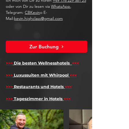
ich mich von Dir zu hören
+49 176 229 581 25
oder von Dir zu lesen via
WhatsApp
,
Telegram:
CBKevin
o E-
Mail:
kevin.highclass@gmail.com
Zur Buchung
>>>
Die besten Wellnesshotels
<<<
​
>>>
Luxussuiten mit Whirpool
<<<
>>>
Restaurants und Hotels
<<<
>>>
Tageszimmer in Hotels
<<<