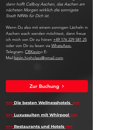
dann hofft Callboy Aachen, das Aachen am
nächsten Morgen wirklich die sonnigste
Stadt NRWs für Dich ist.
Wenn Du also mit einem sonnigen Lächeln in
Aachen wach werden möchtest, dann freue
ich mich von Dir zu hören
+49 176 229 581 25
oder von Dir zu lesen via
WhatsApp
,
Telegram:
CBKevin
o E-
Mail:
kevin.highclass@gmail.com
Zur Buchung
>>>
Die besten Wellnesshotels
<<<
​
>>>
Luxussuiten mit Whirpool
<<<
>>>
Restaurants und Hotels
<<<