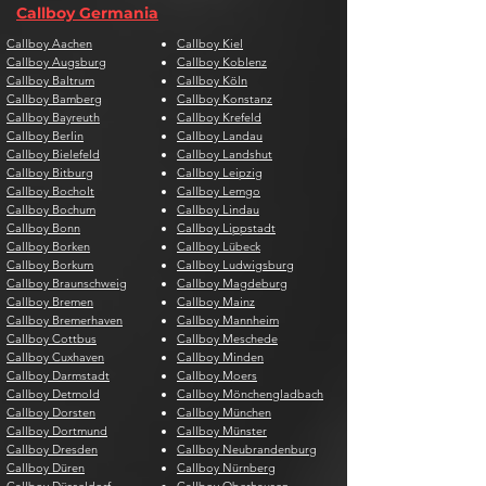
Callboy Germania
Callboy Aachen
Callboy Kiel
Callboy Augsburg
Callboy Koblenz
Callboy Baltrum
Callboy Köln
Callboy Bamberg
Callboy Konstanz
Callboy Bayreuth
Callboy Krefeld
Callboy Berlin
Callboy Landau
Callboy Bielefeld
Callboy Landshut
Callboy Bitburg
Callboy Leipzig
Callboy Bocholt
Callboy Lemgo
Callboy Bochum
Callboy Lindau
Callboy Bonn
Callboy Lippstadt
Callboy Borken
Callboy Lübeck
Callboy Borkum
Callboy Ludwigsburg
Callboy Braunschweig
Callboy Magdeburg
Callboy Bremen
Callboy Mainz
Callboy Bremerhaven
Callboy Mannheim
Callboy Cottbus
Callboy Meschede
Callboy Cuxhaven
Callboy Minden
Callboy Darmstadt
Callboy Moers
Callboy Detmold
Callboy Mönchengladbach
Callboy Dorsten
Callboy München
Callboy Dortmund
Callboy Münster
Callboy Dresden
Callboy Neubrandenburg
Callboy Düren
Callboy Nürnberg