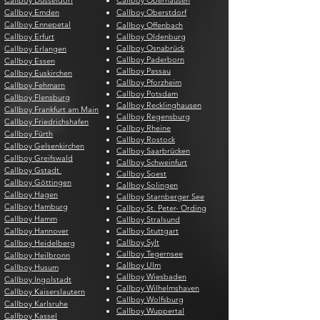
Callboy Düsseldorf
Callboy Oberhausen
Callboy Emden
Callboy Oberstdorf
Callboy Ennepetal
Callboy Offenbach
Callboy Erfurt
Callboy Oldenburg
Callboy Osnabrück
Callboy Erlangen
Callboy Paderborn
Callboy Essen
Callboy Passau
Callboy Euskirchen
Callboy Pforzheim
Callboy Fehmarn
Callboy Potsdam
Callboy Flensburg
Callboy Recklinghausen
Callboy Frankfurt am Main
Callboy Regensburg
Callboy Friedrichshafen
Callboy Rheine
Callboy Fürth
Callboy Rostock
Callboy Gelsenkirchen
Callboy Saarbrücken
Callboy Greifswald
Callboy Schweinfurt
Callboy Gstadt
Callboy Soest
Callboy Göttingen
Callboy Solingen
Callboy Hagen
Callboy Starnberger See
Callboy Hamburg
Callboy St. Peter- Ording
Callboy Hamm
Callboy Stralsund
Callboy Hannover
Callboy Stuttgart
Callboy Sylt
Callboy Heidelberg
Callboy Tegernsee
Callboy Heilbronn
Callboy Ulm
Callboy Husum
Callboy Wiesbaden
Callboy Ingolstadt
Callboy Wilhelmshaven
Callboy Kaiserslautern
Callboy Wolfsburg
Callboy Karlsruhe
Callboy Wuppertal
Callboy Kassel