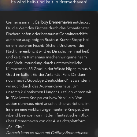
Es wird heiß und kalt in Bremerhaven!
Gemeinsam mit
Callboy Bremerhaven
entdeckst
Du die Welt des Fisches durch das Schaufenster
Fischereihafen oder bestaunst Containerschiffe
auf einer ausgiebigen Bustour. Kurzer Stopp bei
einem leckeren Fischbrötchen. Und bevor die
Nacht hereinbricht wird es Dir schon einmal heiß
und kalt. Im Klimahaus machen wir gemeinsam
eine Weltumrundung durch unterschiedliche
Klimazonen: 35 Grad in der Wüste Niger, minus 6
Grad im kalten Eis der Antarktis. Falls Dir dann
noch nach „Goodbye Deutschland“ ist wandern
wir noch durch das Auswandererhaus. Um
unseren kulinarischen Hunger zu stillen kehren wir
in “Die letzte Kneipe vor New York” ein. Von
außen durchaus nicht ansehnlich erwartet uns im
Inneren eine wirklich urige maritime Kneipe. Den
Abend beenden wir mit dem fantastischen Blick
über Bremerhaven von der Aussichtsplattform
„Sail City“.
Danach kann es dann mit Callboy Bremerhaven