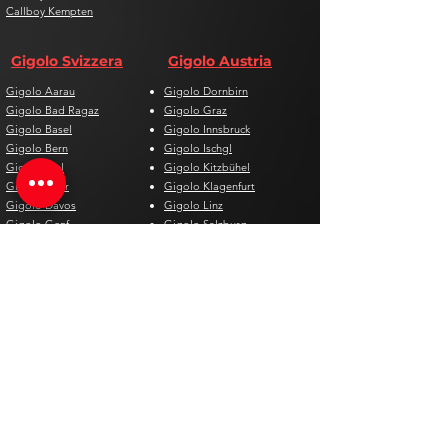
Callboy Kempten
Gigolo Svizzera
Gigolo Austria
Gigolo Aarau
Gigolo Dornbirn
Gigolo Bad Ragaz
Gigolo Graz
Gigolo Basel
Gigolo Innsbruck
Gigolo Bern
Gigolo Ischgl
Gigolo Biel
Gigolo Kitzbühel
Gigolo Chur
Gigolo Klagenfurt
Gigolo Davos
Gigolo Linz
Gigolo Genf
Gigolo Salzburg
Gigolo Lausanne
Gigolo St. Pölten
Gigolo Locarno
Gigolo Steyr
Gigolo Lugano
Gigolo Villach
Gigolo Luzern
Gigolo Wien
Gigolo Neuenburg
Gigolo Wolfsberg
Gigolo Solothurn
Gigolo Zell am See
Gigolo St. Gallen
Gigolo St. Moritz
Gigolo Thun
Gigolo Winterthur
Gigolo Zürich