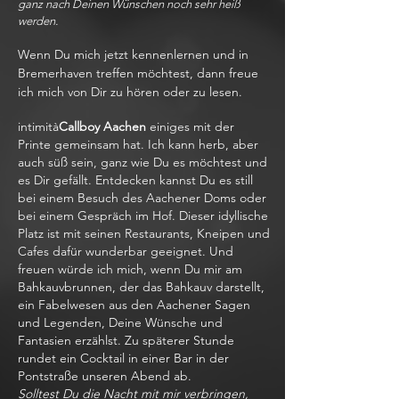
ganz nach Deinen Wünschen noch sehr heiß
werden.
Wenn Du mich jetzt kennenlernen und in
Bremerhaven treffen möchtest, dann freue
ich mich von Dir zu hören oder zu lesen.
intimità
Callboy Aachen
einiges mit der
Printe gemeinsam hat. Ich kann herb, aber
auch süß sein, ganz wie Du es möchtest und
es Dir gefällt. Entdecken kannst Du es still
bei einem Besuch des Aachener Doms oder
bei einem Gespräch im Hof. Dieser idyllische
Platz ist mit seinen Restaurants, Kneipen und
Cafes dafür wunderbar geeignet. Und
freuen würde ich mich, wenn Du mir am
Bahkauvbrunnen, der das Bahkauv darstellt,
ein Fabelwesen aus den Aachener Sagen
und Legenden, Deine Wünsche und
Fantasien erzählst. Zu späterer Stunde
rundet ein Cocktail in einer Bar in der
Pontstraße unseren Abend ab.
Solltest Du die Nacht mit mir verbringen,