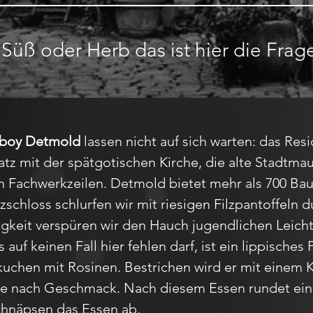
Süß oder Herb das ist hier die Frag
lboy Detmold
lassen nicht auf sich warten: das Res
atz mit der spätgotischen Kirche, die alte Stadtm
 Fachwerkzeilen. Detmold bietet mehr als 700 Bau
schloss schlurfen wir mit riesigen Filzpantoffeln 
igkeit verspüren wir den Hauch jugendlichen Leich
 auf keinen Fall hier fehlen darf, ist ein lippisches 
chen mit Rosinen. Bestrichen wird er mit einem K
 je nach Geschmack. Nach diesem Essen rundet ei
Schnäpsen das Essen ab.