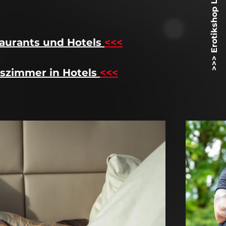
>>> Erotikshop Lovetoyz.net <<<
aurants und Hotels
<<<
szimmer in Hotels
<<<