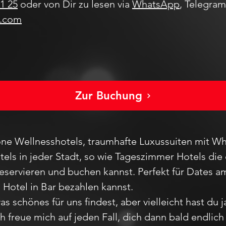
1 25
oder von Dir zu lesen via
WhatsApp
, Telegra
l.com
Zur Buchung
ne Wellnesshotels, traumhafte Luxussuiten mit Wh
els in jeder Stadt
, so wie Tageszimmer Hotels die 
reservieren und buchen kannst. Perfekt für Dates
m Hotel in Bar bezahlen kannst.
as schönes für uns findest, aber vie
lleicht hast du 
Ich freue mich auf jeden F
all,
dich dann bald endlic