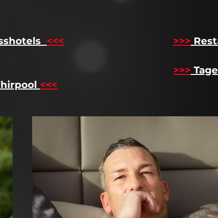
sshotels
<<<
​
>>>
Rest
>>>
Tage
hirpool
<<<