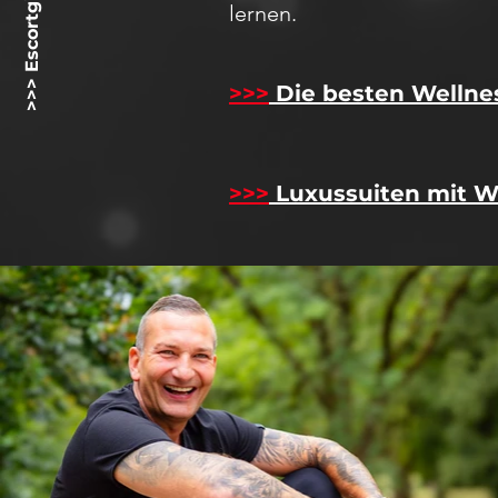
>>> Escortgirlz.net <<<
lernen.
>>>
Die besten Wellne
>>>
Luxussuiten mit W