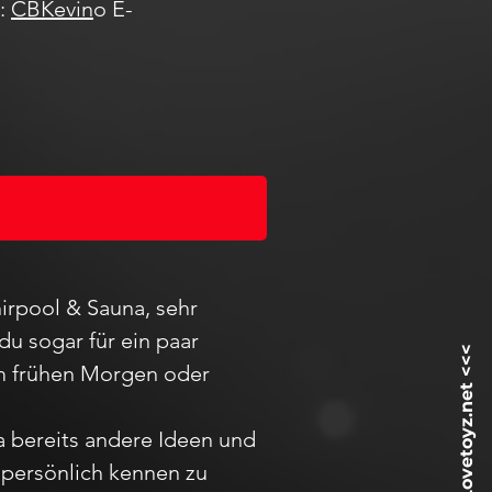
m:
CBKevin
o E-
irpool & Sauna, sehr
du sogar für ein paar
 am frühen Morgen oder
ja bereits andere Ideen und
h
persö
nlich kennen zu