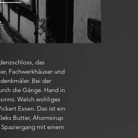
e.
idenzschloss, das
auer, Fachwerkhäuser und
denkmäler. Bei der
durch die Gänge. Hand in
tsinns. Welch wohliges
Pickert Essen. Das ist ein
leks Butter, Ahornsirup
n Spaziergang mit einem