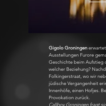
Gigolo Groningen
erwartet
Ausstellungen Furore gemac
Geschichte beim Aufstieg d
welcher Beziehung? Nachde
Folkingerstraat, wo wir n
jüdische Vergangenheit eri
Innenhöfe, einen Hofjes. 
Provokation zurück.
Callboy Groningen fragt si