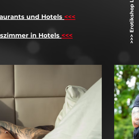
>>> Erotikshop Lovetoyz.net <<<
aurants und Hotels
<<<
szimmer in Hotels
<<<