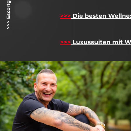
>>> Escortgirlz.net <<<
>>>
Die besten Wellne
>>>
Luxussuiten mit W