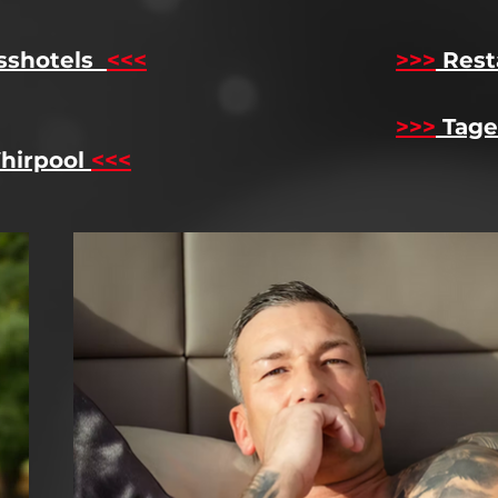
sshotels
<<<
​
>>>
Rest
>>>
Tage
hirpool
<<<