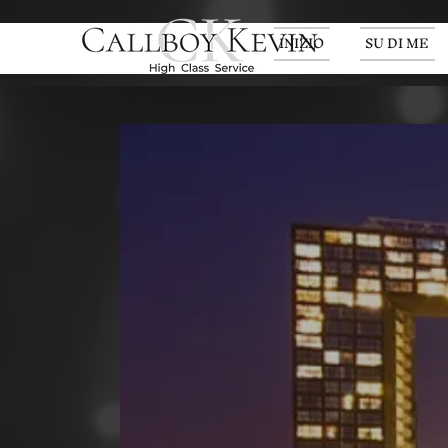
INIZIO
SU DI ME