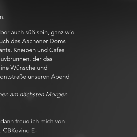
n.
aber auch süß sein, ganz wie
Besuch des Aachener Doms
rants, Kneipen und Cafes
auvbrunnen, der das
Deine Wünsche und
r Pontstraße unseren Abend
achen am nächsten Morgen
dann freue ich mich von
m:
CBKevin
o E-