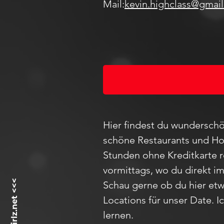
Mail:
kevin.highclass@gmai
Hier findest du wunderschö
schöne Restaurants und Hot
Stunden ohne Kreditkarte 
vormittags, wo du direkt i
Schau
gerne ob du hier etw
Locations für unser D
ate
. 
lernen.