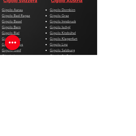
Gigolo Svizzera
Gigolo Austria
Gigolo Aarau
Gigolo Dornbirn
Gigolo Bad Ragaz
Gigolo Graz
Gigolo Basel
Gigolo Innsbruck
Gigolo Bern
Gigolo Ischgl
Gigolo Biel
Gigolo Kitzbühel
Gigolo Chur
Gigolo Klagenfurt
Gigolo Davos
Gigolo Linz
Gigolo Genf
Gigolo Salzburg
Gigolo Lausanne
Gigolo St. Pölten
Gigolo Locarno
Gigolo Steyr
Gigolo Lugano
Gigolo Villach
Gigolo Luzern
Gigolo Wien
Gigolo Neuenburg
Gigolo Wolfsberg
Gigolo Solothurn
Gigolo Zell am See
Gigolo St. Gallen
Gigolo St. Moritz
Gigolo Thun
Gigolo Winterthur
Gigolo Zürich
Gigolo Zug
Gigolo Spagna
Gigolo Belgio