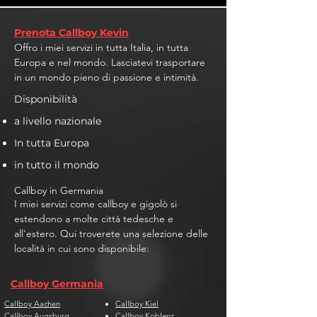
Prenota Callboy Kevin
Offro i miei servizi in tutta Italia, in tutta
Europa e nel mondo. Lasciatevi trasportare
in un mondo pieno di passione e intimità.
Disponibilità
a livello nazionale
In tutta Europa
in tutto il mondo
Callboy in Germania
I miei servizi come callboy e gigolò si
estendono a molte città tedesche e
all'estero. Qui troverete una selezione delle
località in cui sono disponibile:
Callboy Germania
Callboy Aachen
Callboy Kiel
Callboy Augsburg
Callboy Koblenz