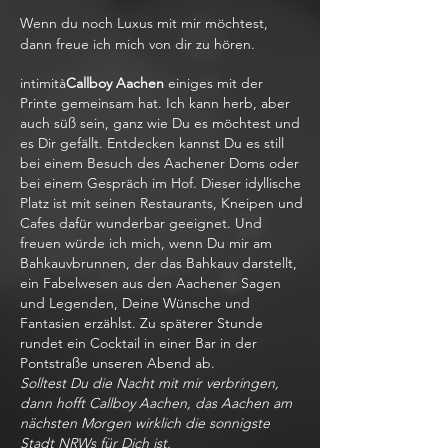
Wenn du noch Luxus mit mir möchtest,
dann freue ich mich von dir zu hören.
intimità
Callboy Aachen
einiges mit der
Printe gemeinsam hat. Ich kann herb, aber
auch süß sein, ganz wie Du es möchtest und
es Dir gefällt. Entdecken kannst Du es still
bei einem Besuch des Aachener Doms oder
bei einem Gespräch im Hof. Dieser idyllische
Platz ist mit seinen Restaurants, Kneipen und
Cafes dafür wunderbar geeignet. Und
freuen würde ich mich, wenn Du mir am
Bahkauvbrunnen, der das Bahkauv darstellt,
ein Fabelwesen aus den Aachener Sagen
und Legenden, Deine Wünsche und
Fantasien erzählst. Zu späterer Stunde
rundet ein Cocktail in einer Bar in der
Pontstraße unseren Abend ab.
Solltest Du die Nacht mit mir verbringen,
dann hofft Callboy Aachen, das Aachen am
nächsten Morgen wirklich die sonnigste
Stadt NRWs für Dich ist.