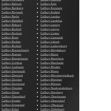
Callboy Baltrum
Callboy Köln
Callboy Bamberg
Callboy Konstanz
Callboy Bayreuth
Callboy Krefeld
Callboy Berlin
Callboy Landau
Callboy Bielefeld
Callboy Landshut
Callboy Bitburg
Callboy Leipzig
Callboy Bocholt
Callboy Lemgo
Callboy Bochum
Callboy Lindau
Callboy Bonn
Callboy Lippstadt
Callboy Borken
Callboy Lübeck
Callboy Borkum
Callboy Ludwigsburg
Callboy Braunschweig
Callboy Magdeburg
Callboy Bremen
Callboy Mainz
Callboy Bremerhaven
Callboy Mannheim
Callboy Cottbus
Callboy Meschede
Callboy Cuxhaven
Callboy Minden
Callboy Darmstadt
Callboy Moers
Callboy Detmold
Callboy Mönchengladbach
Callboy Dorsten
Callboy München
Callboy Dortmund
Callboy Münster
Callboy Dresden
Callboy Neubrandenburg
Callboy Düren
Callboy Nürnberg
Callboy Düsseldorf
Callboy Oberhausen
Callboy Emden
Callboy Oberstdorf
Callboy Ennepetal
Callboy Offenbach
Callboy Erfurt
Callboy Oldenburg