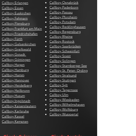
Callboy Osnabrück
Callboy Erlangen
Callboy Paderborn
Callboy Essen
Callboy Passau
Callboy Euskirchen
Callboy Pforzheim
Callboy Fehmarn
Callboy Potsdam
Callboy Flensburg
Callboy Recklinghausen
Callboy Frankfurt am Main
Callboy Regensburg
Callboy Friedrichshafen
Callboy Rheine
Callboy Fürth
Callboy Rostock
Callboy Gelsenkirchen
Callboy Saarbrücken
Callboy Greifswald
Callboy Schweinfurt
Callboy Gstadt
Callboy Soest
Callboy Göttingen
Callboy Solingen
Callboy Hagen
Callboy Starnberger See
Callboy Hamburg
Callboy St. Peter- Ording
Callboy Hamm
Callboy Stralsund
Callboy Hannover
Callboy Stuttgart
Callboy Sylt
Callboy Heidelberg
Callboy Tegernsee
Callboy Heilbronn
Callboy Ulm
Callboy Husum
Callboy Wiesbaden
Callboy Ingolstadt
Callboy Wilhelmshaven
Callboy Kaiserslautern
Callboy Wolfsburg
Callboy Karlsruhe
Callboy Wuppertal
Callboy Kassel
Callboy Kempten