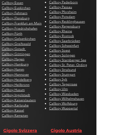
Callboy Paderborn
Callboy Essen
Callboy Passau
Callboy Euskirchen
Callboy Pforzheim
Callboy Fehmarn
Callboy Potsdam
Callboy Flensburg
Callboy Recklinghausen
Callboy Frankfurt am Main
Callboy Regensburg
Callboy Friedrichshafen
Callboy Rheine
Callboy Fürth
Callboy Rostock
Callboy Gelsenkirchen
Callboy Saarbrücken
Callboy Greifswald
Callboy Schweinfurt
Callboy Gstadt
Callboy Soest
Callboy Göttingen
Callboy Solingen
Callboy Hagen
Callboy Starnberger See
Callboy Hamburg
Callboy St. Peter- Ording
Callboy Hamm
Callboy Stralsund
Callboy Hannover
Callboy Stuttgart
Callboy Sylt
Callboy Heidelberg
Callboy Tegernsee
Callboy Heilbronn
Callboy Ulm
Callboy Husum
Callboy Wiesbaden
Callboy Ingolstadt
Callboy Wilhelmshaven
Callboy Kaiserslautern
Callboy Wolfsburg
Callboy Karlsruhe
Callboy Wuppertal
Callboy Kassel
Callboy Kempten
Gigolo Svizzera
Gigolo Austria