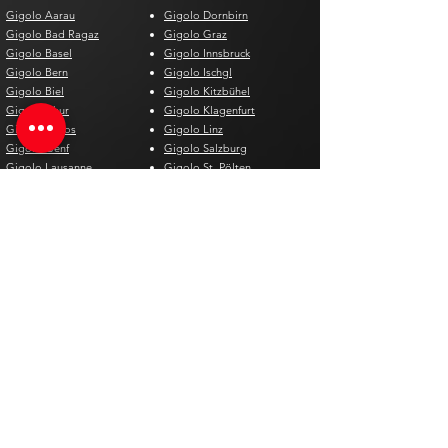
Gigolo Aarau
Gigolo Dornbirn
Gigolo Bad Ragaz
Gigolo Graz
Gigolo Basel
Gigolo Innsbruck
Gigolo Bern
Gigolo Ischgl
Gigolo Biel
Gigolo Kitzbühel
Gigolo Chur
Gigolo Klagenfurt
Gigolo Davos
Gigolo Linz
Gigolo Genf
Gigolo Salzburg
Gigolo Lausanne
Gigolo St. Pölten
Gigolo Locarno
Gigolo Steyr
Gigolo Lugano
Gigolo Villach
Gigolo Luzern
Gigolo Wien
Gigolo Neuenburg
Gigolo Wolfsberg
Gigolo Solothurn
Gigolo Zell am See
Gigolo St. Gallen
Gigolo St. Moritz
Gigolo Thun
Gigolo Winterthur
Gigolo Zürich
Gigolo Zug
Gigolo Spagna
Gigolo Belgio