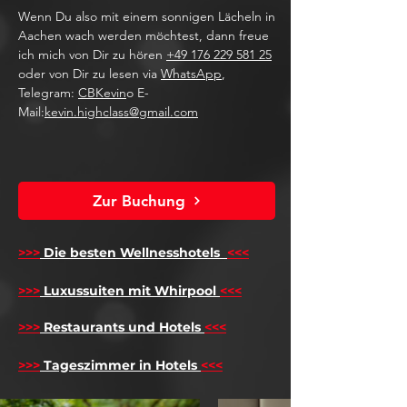
Wenn Du also mit einem sonnigen Lächeln in
Aachen wach werden möchtest, dann freue
ich mich von Dir zu hören
+49 176 229 581 25
oder von Dir zu lesen via
WhatsApp
,
Telegram:
CBKevin
o E-
Mail:
kevin.highclass@gmail.com
Zur Buchung
>>>
Die besten Wellnesshotels
<<<
​
>>>
Luxussuiten mit Whirpool
<<<
>>>
Restaurants und Hotels
<<<
>>>
Tageszimmer in Hotels
<<<