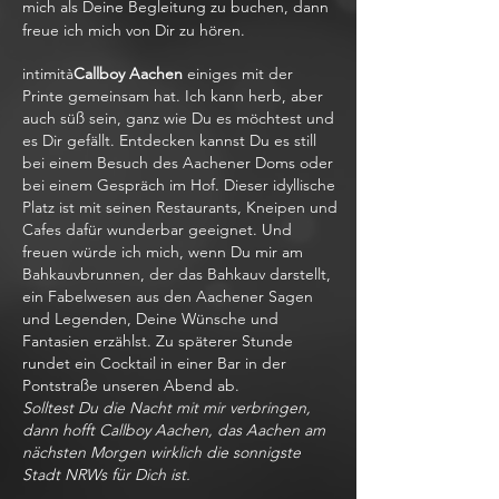
mich als Deine Begleitung zu buchen, dann
freue ich mich von Dir zu hören.
intimità
Callboy Aachen
einiges mit der
Printe gemeinsam hat. Ich kann herb, aber
auch süß sein, ganz wie Du es möchtest und
es Dir gefällt. Entdecken kannst Du es still
bei einem Besuch des Aachener Doms oder
bei einem Gespräch im Hof. Dieser idyllische
Platz ist mit seinen Restaurants, Kneipen und
Cafes dafür wunderbar geeignet. Und
freuen würde ich mich, wenn Du mir am
Bahkauvbrunnen, der das Bahkauv darstellt,
ein Fabelwesen aus den Aachener Sagen
und Legenden, Deine Wünsche und
Fantasien erzählst. Zu späterer Stunde
rundet ein Cocktail in einer Bar in der
Pontstraße unseren Abend ab.
Solltest Du die Nacht mit mir verbringen,
dann hofft Callboy Aachen, das Aachen am
nächsten Morgen wirklich die sonnigste
Stadt NRWs für Dich ist.