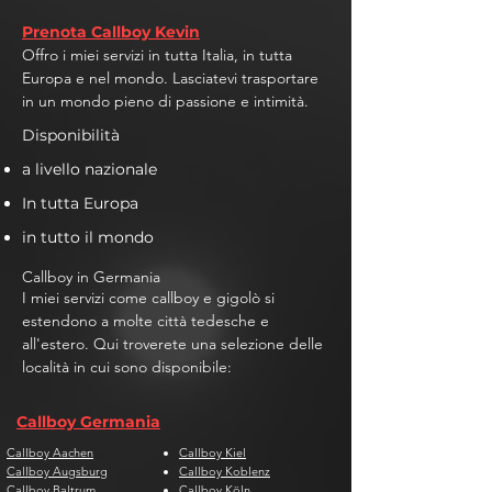
Prenota Callboy Kevin
Offro i miei servizi in tutta Italia, in tutta
Europa e nel mondo. Lasciatevi trasportare
in un mondo pieno di passione e intimità.
Disponibilità
a livello nazionale
In tutta Europa
in tutto il mondo
Callboy in Germania
I miei servizi come callboy e gigolò si
estendono a molte città tedesche e
all'estero. Qui troverete una selezione delle
località in cui sono disponibile:
Callboy Germania
Callboy Aachen
Callboy Kiel
Callboy Augsburg
Callboy Koblenz
Callboy Baltrum
Callboy Köln