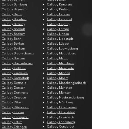
Callboy Bamberg
Callboy Konstanz
Callboy Bayreuth
Callboy Krefeld
Callboy Berlin
Callboy Landau
Callboy Bielefeld
Callboy Landshut
Callboy Bitburg
Callboy Leipzig
Callboy Bocholt
Callboy Lemgo
Callboy Bochum
Callboy Lindau
Callboy Bonn
Callboy Lippstadt
Callboy Borken
Callboy Lübeck
Callboy Borkum
Callboy Ludwigsburg
Callboy Braunschweig
Callboy Magdeburg
Callboy Bremen
Callboy Mainz
Callboy Bremerhaven
Callboy Mannheim
Callboy Cottbus
Callboy Meschede
Callboy Cuxhaven
Callboy Minden
Callboy Darmstadt
Callboy Moers
Callboy Detmold
Callboy Mönchengladbach
Callboy Dorsten
Callboy München
Callboy Dortmund
Callboy Münster
Callboy Dresden
Callboy Neubrandenburg
Callboy Düren
Callboy Nürnberg
Callboy Düsseldorf
Callboy Oberhausen
Callboy Emden
Callboy Oberstdorf
Callboy Ennepetal
Callboy Offenbach
Callboy Erfurt
Callboy Oldenburg
Callboy Osnabrück
Callboy Erlangen