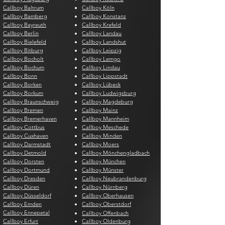
Callboy Baltrum
Callboy Köln
Callboy Bamberg
Callboy Konstanz
Callboy Bayreuth
Callboy Krefeld
Callboy Berlin
Callboy Landau
Callboy Bielefeld
Callboy Landshut
Callboy Bitburg
Callboy Leipzig
Callboy Bocholt
Callboy Lemgo
Callboy Bochum
Callboy Lindau
Callboy Bonn
Callboy Lippstadt
Callboy Borken
Callboy Lübeck
Callboy Borkum
Callboy Ludwigsburg
Callboy Braunschweig
Callboy Magdeburg
Callboy Bremen
Callboy Mainz
Callboy Bremerhaven
Callboy Mannheim
Callboy Cottbus
Callboy Meschede
Callboy Cuxhaven
Callboy Minden
Callboy Darmstadt
Callboy Moers
Callboy Detmold
Callboy Mönchengladbach
Callboy Dorsten
Callboy München
Callboy Dortmund
Callboy Münster
Callboy Dresden
Callboy Neubrandenburg
Callboy Düren
Callboy Nürnberg
Callboy Düsseldorf
Callboy Oberhausen
Callboy Emden
Callboy Oberstdorf
Callboy Ennepetal
Callboy Offenbach
Callboy Erfurt
Callboy Oldenburg