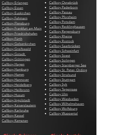
Callboy Osnabrück
Callboy Erlangen
Callboy Paderborn
Callboy Essen
Callboy Passau
Callboy Euskirchen
Callboy Pforzheim
Callboy Fehmarn
Callboy Potsdam
Callboy Flensburg
Callboy Recklinghausen
Callboy Frankfurt am Main
Callboy Regensburg
Callboy Friedrichshafen
Callboy Rheine
Callboy Fürth
Callboy Rostock
Callboy Gelsenkirchen
Callboy Saarbrücken
Callboy Greifswald
Callboy Schweinfurt
Callboy Gstadt
Callboy Soest
Callboy Göttingen
Callboy Solingen
Callboy Hagen
Callboy Starnberger See
Callboy Hamburg
Callboy St. Peter- Ording
Callboy Hamm
Callboy Stralsund
Callboy Hannover
Callboy Stuttgart
Callboy Sylt
Callboy Heidelberg
Callboy Tegernsee
Callboy Heilbronn
Callboy Ulm
Callboy Husum
Callboy Wiesbaden
Callboy Ingolstadt
Callboy Wilhelmshaven
Callboy Kaiserslautern
Callboy Wolfsburg
Callboy Karlsruhe
Callboy Wuppertal
Callboy Kassel
Callboy Kempten