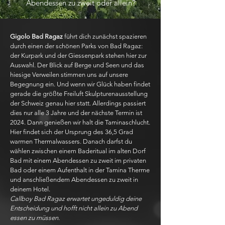
Abendessen zu zweit oder allein?
Gigolo Bad Ragaz
führt dich zunächst spazieren
durch einen der schönen Parks von Bad Ragaz:
der Kurpark und der Giessenpark stehen hier zur
Auswahl. Der Blick auf Berge und Seen und das
hiesige Verweilen stimmen uns auf unsere
Begegnung ein. Und wenn wir Glück haben findet
gerade die größte Freiluft Skulpturenausstellung
der Schweiz genau hier statt. Allerdings passiert
dies nur alle 3 Jahre und der nächste Termin ist
2024. Dann genießen wir halt die Taminaschlucht.
Hier findet sich der Ursprung des 36,5 Grad
warmen Thermalwassers. Danach darfst du
wählen zwischen einem Baderitual im alten Dorf
Bad mit einem Abendessen zu zweit im privaten
Bad oder einem Aufenthalt in der Tamina Therme
und anschließendem Abendessen zu zweit in
deinem Hotel.
Callboy Bad Ragaz erwartet ungeduldig deine
Entscheidung und hofft nicht allein zu Abend
essen zu müssen.