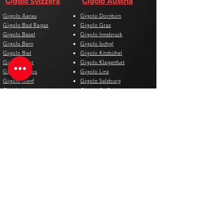
Gigolo Svizzera
Gigolo Austria
Gigolo Aarau
Gigolo Dornbirn
Gigolo Bad Ragaz
Gigolo Graz
Gigolo Basel
Gigolo Innsbruck
Gigolo Bern
Gigolo Ischgl
Gigolo Biel
Gigolo Kitzbühel
Gigolo Chur
Gigolo Klagenfurt
Gigolo Davos
Gigolo Linz
Gigolo Genf
Gigolo Salzburg
Gigolo Lausanne
Gigolo St. Pölten
Gigolo Locarno
Gigolo Steyr
Gigolo Lugano
Gigolo Villach
Gigolo Luzern
Gigolo Wien
Gigolo Neuenburg
Gigolo Wolfsberg
Gigolo Solothurn
Gigolo Zell am See
Gigolo St. Gallen
Gigolo St. Moritz
Gigolo Thun
Gigolo Winterthur
Gigolo Zürich
Gigolo Zug
Gigolo Spagna
Gigolo Belgio