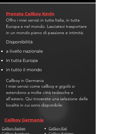
Prenota Callboy Kevin
Offro i miei servizi in tutta Italia, in tutta
Europa e nel mondo. Lasciatevi trasportare
in un mondo pieno di passione e intimità.
Disponibilità
a livello nazionale
In tutta Europa
in tutto il mondo
Callboy in Germania
I miei servizi come callboy e gigolò si
estendono a molte città tedesche e
all'estero. Qui troverete una selezione delle
località in cui sono disponibile:
Callboy Germania
Callboy Aachen
Callboy Kiel
Callboy Augsburg
Callboy Koblenz