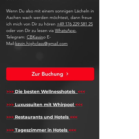
Wenn Du also mit einem sonnigen Lächeln in
Aachen wach werden möchtest, dann freue
ich mich von Dir zu hören
+49 176 229 581 25
oder von Dir zu lesen via
WhatsApp
,
Telegram:
CBKevin
o E-
Mail:
kevin.highclass@gmail.com
Zur Buchung
>>>
Die besten Wellnesshotels
<<<
​
>>>
Luxussuiten mit Whirpool
<<<
>>>
Restaurants und Hotels
<<<
>>>
Tageszimmer in Hotels
<<<