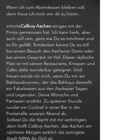
Wenn ich zum Abendessen bleiben soll,
dann freue ich mich von dir zu hören.
intimità
Callboy Aachen
einiges mit der
Printe gemeinsam hat. Ich kann herb, aber
auch süß sein, ganz wie Du es möchtest und
es Dir gefällt. Entdecken kannst Du es still
bei einem Besuch des Aachener Doms oder
bei einem Gespräch im Hof. Dieser idyllische
Platz ist mit seinen Restaurants, Kneipen und
Cafes dafür wunderbar geeignet. Und
freuen würde ich mich, wenn Du mir am
Bahkauvbrunnen, der das Bahkauv darstellt,
ein Fabelwesen aus den Aachener Sagen
und Legenden, Deine Wünsche und
Fantasien erzählst. Zu späterer Stunde
rundet ein Cocktail in einer Bar in der
Pontstraße unseren Abend ab.
Solltest Du die Nacht mit mir verbringen,
dann hofft Callboy Aachen, das Aachen am
nächsten Morgen wirklich die sonnigste
Stadt NRWs für Dich ist.