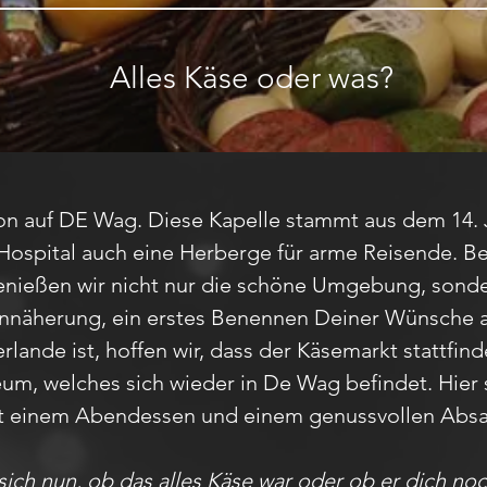
Alles Käse oder was?
on auf DE Wag. Diese Kapelle stammt aus dem 14.
ospital auch eine Herberge für arme Reisende. B
enießen wir nicht nur die schöne Umgebung, sonder
Annäherung, ein erstes Benennen Deiner Wünsche 
rlande ist, hoffen wir, dass der Käsemarkt stattfi
um, welches sich wieder in De Wag befindet. Hier s
 einem Abendessen und einem genussvollen Absac
ich nun, ob das alles Käse war oder ob er dich noc