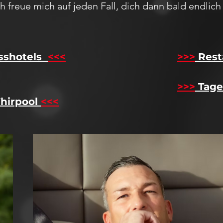
Ich freue mich auf jeden F
all,
dich dann bald endlic
sshotels
<<<
​
>>>
Rest
>>>
Tage
hirpool
<<<