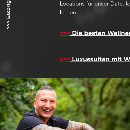
>>> Escortgirlz.net <<<
Locations für unser D
ate
. 
lernen.
>>>
Die besten Wellne
>>>
Luxussuiten mit W