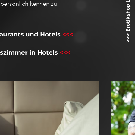
>>> Erotikshop Lovetoyz.net <<<
h
persö
nlich kennen zu
aurants und Hotels
<<<
szimmer in Hotels
<<<