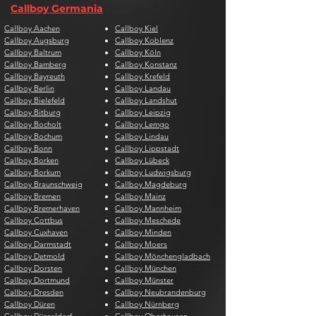
Callboy Germania
Callboy Aachen
Callboy Kiel
Callboy Augsburg
Callboy Koblenz
Callboy Baltrum
Callboy Köln
Callboy Bamberg
Callboy Konstanz
Callboy Bayreuth
Callboy Krefeld
Callboy Berlin
Callboy Landau
Callboy Bielefeld
Callboy Landshut
Callboy Bitburg
Callboy Leipzig
Callboy Bocholt
Callboy Lemgo
Callboy Bochum
Callboy Lindau
Callboy Bonn
Callboy Lippstadt
Callboy Borken
Callboy Lübeck
Callboy Borkum
Callboy Ludwigsburg
Callboy Braunschweig
Callboy Magdeburg
Callboy Bremen
Callboy Mainz
Callboy Bremerhaven
Callboy Mannheim
Callboy Cottbus
Callboy Meschede
Callboy Cuxhaven
Callboy Minden
Callboy Darmstadt
Callboy Moers
Callboy Detmold
Callboy Mönchengladbach
Callboy Dorsten
Callboy München
Callboy Dortmund
Callboy Münster
Callboy Dresden
Callboy Neubrandenburg
Callboy Düren
Callboy Nürnberg