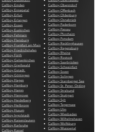
Callboy Düsseldorf
Callboy Oberhausen
Callboy Emden
Callboy Oberstdorf
Callboy Ennepetal
Callboy Offenbach
Callboy Erfurt
Callboy Oldenburg
Callboy Osnabrück
Callboy Erlangen
Callboy Paderborn
Callboy Essen
Callboy Passau
Callboy Euskirchen
Callboy Pforzheim
Callboy Fehmarn
Callboy Potsdam
Callboy Flensburg
Callboy Recklinghausen
Callboy Frankfurt am Main
Callboy Regensburg
Callboy Friedrichshafen
Callboy Rheine
Callboy Fürth
Callboy Rostock
Callboy Gelsenkirchen
Callboy Saarbrücken
Callboy Greifswald
Callboy Schweinfurt
Callboy Gstadt
Callboy Soest
Callboy Göttingen
Callboy Solingen
Callboy Hagen
Callboy Starnberger See
Callboy Hamburg
Callboy St. Peter- Ording
Callboy Hamm
Callboy Stralsund
Callboy Hannover
Callboy Stuttgart
Callboy Sylt
Callboy Heidelberg
Callboy Tegernsee
Callboy Heilbronn
Callboy Ulm
Callboy Husum
Callboy Wiesbaden
Callboy Ingolstadt
Callboy Wilhelmshaven
Callboy Kaiserslautern
Callboy Wolfsburg
Callboy Karlsruhe
Callboy Wuppertal
Callboy Kassel