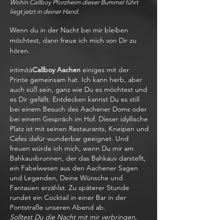
Wohin Callboy Pforzheim dieser Bummel führt
liegt jetzt in deiner Hand.
Wenn du in der Nacht bei mir bleiben
möchtest, dann freue ich mich von Dir zu
hören.
intimità
Callboy Aachen
einiges mit der
Printe gemeinsam hat. Ich kann herb, aber
auch süß sein, ganz wie Du es möchtest und
es Dir gefällt. Entdecken kannst Du es still
bei einem Besuch des Aachener Doms oder
bei einem Gespräch im Hof. Dieser idyllische
Platz ist mit seinen Restaurants, Kneipen und
Cafes dafür wunderbar geeignet. Und
freuen würde ich mich, wenn Du mir am
Bahkauvbrunnen, der das Bahkauv darstellt,
ein Fabelwesen aus den Aachener Sagen
und Legenden, Deine Wünsche und
Fantasien erzählst. Zu späterer Stunde
rundet ein Cocktail in einer Bar in der
Pontstraße unseren Abend ab.
Solltest Du die Nacht mit mir verbringen,