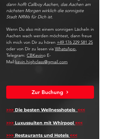
dann hofft Callboy Aachen, das Aachen am
nächsten Morgen wirklich die sonnigste
Stadt NRWs für Dich ist.
Wenn Du also mit einem sonnigen Lächeln in
Aachen wach werden möchtest, dann freue
ich mich von Dir zu hören
+49 176 229 581 25
oder von Dir zu lesen via
WhatsApp
,
Telegram:
CBKevin
o E-
Mail:
kevin.highclass@gmail.com
Zur Buchung
>>>
Die besten Wellnesshotels
<<<
​
>>>
Luxussuiten mit Whirpool
<<<
>>>
Restaurants und Hotels
<<<