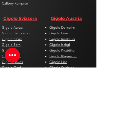
Callboy Kempten
Gigolo Svizzera
Gigolo Austria
Gigolo Aarau
Gigolo Dornbirn
Gigolo Bad Ragaz
Gigolo Graz
Gigolo Basel
Gigolo Innsbruck
Gigolo Bern
Gigolo Ischgl
Gigolo Biel
Gigolo Kitzbühel
Gigolo Chur
Gigolo Klagenfurt
Gigolo Davos
Gigolo Linz
Gigolo Genf
Gigolo Salzburg
Gigolo Lausanne
Gigolo St. Pölten
Gigolo Locarno
Gigolo Steyr
Gigolo Lugano
Gigolo Villach
Gigolo Luzern
Gigolo Wien
Gigolo Neuenburg
Gigolo Wolfsberg
Gigolo Solothurn
Gigolo Zell am See
Gigolo St. Gallen
Gigolo St. Moritz
Gigolo Thun
Gigolo Winterthur
Gigolo Zürich