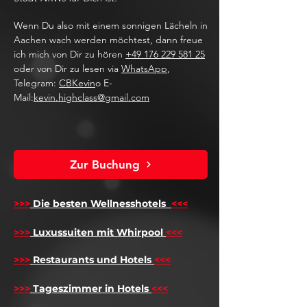
Wenn Du also mit einem sonnigen Lächeln in
Aachen wach werden möchtest, dann freue
ich mich von Dir zu hören
+49 176 229 581 25
oder von Dir zu lesen via
WhatsApp
,
Telegram:
CBKevin
o E-
Mail:
kevin.highclass@gmail.com
Zur Buchung
>>>
Die besten Wellnesshotels
<<<
​
>>>
Luxussuiten mit Whirpool
<<<
>>>
Restaurants und Hotels
<<<
>>>
Tageszimmer in Hotels
<<<