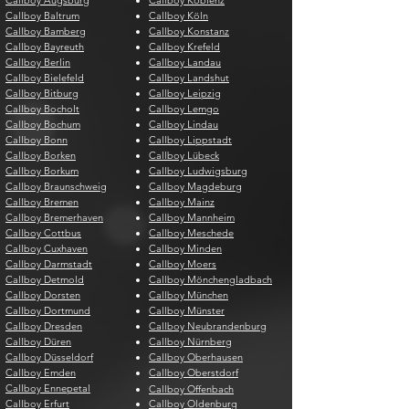
Callboy Augsburg
Callboy Koblenz
Callboy Baltrum
Callboy Köln
Callboy Bamberg
Callboy Konstanz
Callboy Bayreuth
Callboy Krefeld
Callboy Berlin
Callboy Landau
Callboy Bielefeld
Callboy Landshut
Callboy Bitburg
Callboy Leipzig
Callboy Bocholt
Callboy Lemgo
Callboy Bochum
Callboy Lindau
Callboy Bonn
Callboy Lippstadt
Callboy Borken
Callboy Lübeck
Callboy Borkum
Callboy Ludwigsburg
Callboy Braunschweig
Callboy Magdeburg
Callboy Bremen
Callboy Mainz
Callboy Bremerhaven
Callboy Mannheim
Callboy Cottbus
Callboy Meschede
Callboy Cuxhaven
Callboy Minden
Callboy Darmstadt
Callboy Moers
Callboy Detmold
Callboy Mönchengladbach
Callboy Dorsten
Callboy München
Callboy Dortmund
Callboy Münster
Callboy Dresden
Callboy Neubrandenburg
Callboy Düren
Callboy Nürnberg
Callboy Düsseldorf
Callboy Oberhausen
Callboy Emden
Callboy Oberstdorf
Callboy Ennepetal
Callboy Offenbach
Callboy Erfurt
Callboy Oldenburg