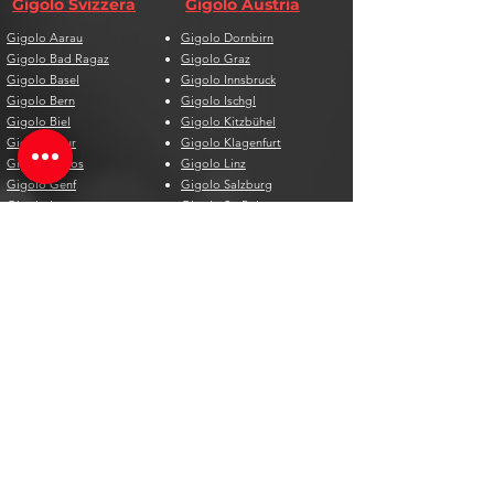
Gigolo Svizzera
Gigolo Austria
Gigolo Aarau
Gigolo Dornbirn
Gigolo Bad Ragaz
Gigolo Graz
Gigolo Basel
Gigolo Innsbruck
Gigolo Bern
Gigolo Ischgl
Gigolo Biel
Gigolo Kitzbühel
Gigolo Chur
Gigolo Klagenfurt
Gigolo Davos
Gigolo Linz
Gigolo Genf
Gigolo Salzburg
Gigolo Lausanne
Gigolo St. Pölten
Gigolo Locarno
Gigolo Steyr
Gigolo Lugano
Gigolo Villach
Gigolo Luzern
Gigolo Wien
Gigolo Neuenburg
Gigolo Wolfsberg
Gigolo Solothurn
Gigolo Zell am See
Gigolo St. Gallen
Gigolo St. Moritz
Gigolo Thun
Gigolo Winterthur
Gigolo Zürich
Gigolo Zug
Gigolo Spagna
Gigolo Belgio