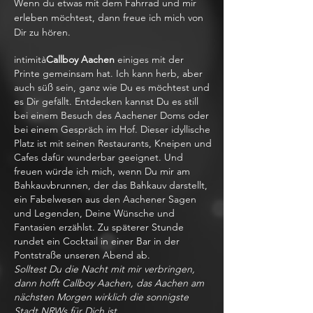
Wenn du etwas mit dem Fahrrad und mir
erleben möchtest, dann freue ich mich von
Dir zu hören.
intimità
Callboy Aachen
einiges mit der
Printe gemeinsam hat. Ich kann herb, aber
auch süß sein, ganz wie Du es möchtest und
es Dir gefällt. Entdecken kannst Du es still
bei einem Besuch des Aachener Doms oder
bei einem Gespräch im Hof. Dieser idyllische
Platz ist mit seinen Restaurants, Kneipen und
Cafes dafür wunderbar geeignet. Und
freuen würde ich mich, wenn Du mir am
Bahkauvbrunnen, der das Bahkauv darstellt,
ein Fabelwesen aus den Aachener Sagen
und Legenden, Deine Wünsche und
Fantasien erzählst. Zu späterer Stunde
rundet ein Cocktail in einer Bar in der
Pontstraße unseren Abend ab.
Solltest Du die Nacht mit mir verbringen,
dann hofft Callboy Aachen, das Aachen am
nächsten Morgen wirklich die sonnigste
Stadt NRWs für Dich ist.