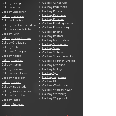
Callboy Osnabrück
Callboy Erlangen
Callboy Paderborn
Callboy Essen
Callboy Passau
Callboy Euskirchen
Callboy Pforzheim
Callboy Fehmarn
Callboy Potsdam
Callboy Flensburg
Callboy Recklinghausen
Callboy Frankfurt am Main
Callboy Regensburg
Callboy Friedrichshafen
Callboy Rheine
Callboy Fürth
Callboy Rostock
Callboy Gelsenkirchen
Callboy Saarbrücken
Callboy Greifswald
Callboy Schweinfurt
Callboy Gstadt
Callboy Soest
Callboy Göttingen
Callboy Solingen
Callboy Hagen
Callboy Starnberger See
Callboy Hamburg
Callboy St. Peter- Ording
Callboy Hamm
Callboy Stralsund
Callboy Hannover
Callboy Stuttgart
Callboy Sylt
Callboy Heidelberg
Callboy Tegernsee
Callboy Heilbronn
Callboy Ulm
Callboy Husum
Callboy Wiesbaden
Callboy Ingolstadt
Callboy Wilhelmshaven
Callboy Kaiserslautern
Callboy Wolfsburg
Callboy Karlsruhe
Callboy Wuppertal
Callboy Kassel
Callboy Kempten