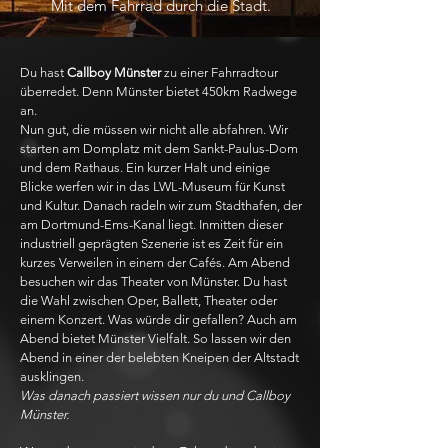
Mit dem Fahrrad durch die Stadt.
Du hast
Callboy Münster
zu einer Fahrradtour
überredet. Denn Münster bietet 450km Radwege
an.
Nun gut, die müssen wir nicht alle abfahren. Wir
starten am Domplatz mit dem Sankt-Paulus-Dom
und dem Rathaus. Ein kurzer Halt und einige
Blicke werfen wir in das LWL-Museum für Kunst
und Kultur. Danach radeln wir zum Stadthafen, der
am Dortmund-Ems-Kanal liegt. Inmitten dieser
industriell geprägten Szenerie ist es Zeit für ein
kurzes Verweilen in einem der Cafés. Am Abend
besuchen wir das Theater von Münster. Du hast
die Wahl zwischen Oper, Ballett, Theater oder
einem Konzert. Was würde dir gefallen? Auch am
Abend bietet Münster Vielfalt. So lassen wir den
Abend in einer der belebten Kneipen der Altstadt
ausklingen.
Was danach passiert wissen nur du und Callboy
Münster.