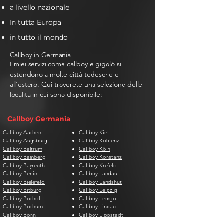
a livello nazionale
In tutta Europa
in tutto il mondo
Callboy in Germania
I miei servizi come callboy e gigolò si
estendono a molte città tedesche e
all'estero. Qui troverete una selezione delle
località in cui sono disponibile:
Callboy Germania
Callboy Aachen
Callboy Kiel
Callboy Augsburg
Callboy Koblenz
Callboy Baltrum
Callboy Köln
Callboy Bamberg
Callboy Konstanz
Callboy Bayreuth
Callboy Krefeld
Callboy Berlin
Callboy Landau
Callboy Bielefeld
Callboy Landshut
Callboy Bitburg
Callboy Leipzig
Callboy Bocholt
Callboy Lemgo
Callboy Bochum
Callboy Lindau
Callboy Bonn
Callboy Lippstadt