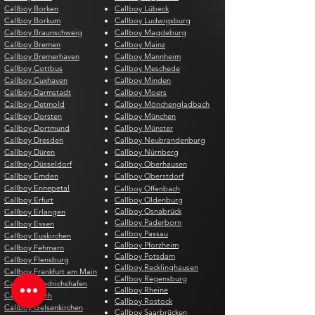
Callboy Borken
Callboy Lübeck
Callboy Borkum
Callboy Ludwigsburg
Callboy Braunschweig
Callboy Magdeburg
Callboy Bremen
Callboy Mainz
Callboy Bremerhaven
Callboy Mannheim
Callboy Cottbus
Callboy Meschede
Callboy Cuxhaven
Callboy Minden
Callboy Darmstadt
Callboy Moers
Callboy Detmold
Callboy Mönchengladbach
Callboy Dorsten
Callboy München
Callboy Dortmund
Callboy Münster
Callboy Dresden
Callboy Neubrandenburg
Callboy Düren
Callboy Nürnberg
Callboy Düsseldorf
Callboy Oberhausen
Callboy Emden
Callboy Oberstdorf
Callboy Ennepetal
Callboy Offenbach
Callboy Erfurt
Callboy Oldenburg
Callboy Osnabrück
Callboy Erlangen
Callboy Paderborn
Callboy Essen
Callboy Passau
Callboy Euskirchen
Callboy Pforzheim
Callboy Fehmarn
Callboy Potsdam
Callboy Flensburg
Callboy Recklinghausen
Callboy Frankfurt am Main
Callboy Regensburg
Callboy Friedrichshafen
Callboy Rheine
Callboy Fürth
Callboy Rostock
Callboy Gelsenkirchen
Callboy Saarbrücken