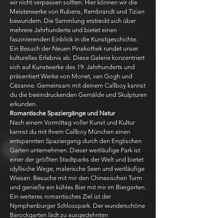
wir nicht verpassen sollten. Hier können wir die
Meisterwerke von Rubens, Rembrandt und Tizian
bewundern. Die Sammlung erstreckt sich über
mehrere Jahrhunderte und bietet einen
faszinierenden Einblick in die Kunstgeschichte.
Ein Besuch der Neuen Pinakothek rundet unser
kulturelles Erlebnis ab. Diese Galerie konzentriert
sich auf Kunstwerke des 19. Jahrhunderts und
präsentiert Werke von Monet, van Gogh und
Cézanne. Gemeinsam mit deinem Callboy kannst
du die beeindruckenden Gemälde und Skulpturen
erkunden.
Romantische Spaziergänge und Natur
Nach einem Vormittag voller Kunst und Kultur
kannst du mit Ihrem Callboy München einen
entspannten Spaziergang durch den Englischen
Garten unternehmen. Dieser weitläufige Park ist
einer der größten Stadtparks der Welt und bietet
idyllische Wege, malerische Seen und weitläufige
Wiesen. Besuche mit mir den Chinesischen Turm
und genieße ein kühles Bier mit mir im Biergarten.
Ein weiteres romantisches Ziel ist der
Nymphenburger Schlosspark. Der wunderschöne
Barockgarten lädt zu ausgedehnten