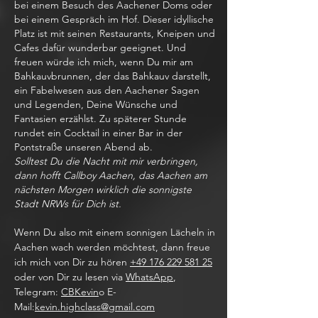
bei einem Besuch des Aachener Doms oder
bei einem Gespräch im Hof. Dieser idyllische
Platz ist mit seinen Restaurants, Kneipen und
Cafes dafür wunderbar geeignet. Und
freuen würde ich mich, wenn Du mir am
Bahkauvbrunnen, der das Bahkauv darstellt,
ein Fabelwesen aus den Aachener Sagen
und Legenden, Deine Wünsche und
Fantasien erzählst. Zu späterer Stunde
rundet ein Cocktail in einer Bar in der
Pontstraße unseren Abend ab.
Solltest Du die Nacht mit mir verbringen,
dann hofft Callboy Aachen, das Aachen am
nächsten Morgen wirklich die sonnigste
Stadt NRWs für Dich ist.
Wenn Du also mit einem sonnigen Lächeln in
Aachen wach werden möchtest, dann freue
ich mich von Dir zu hören
+49 176 229 581 25
oder von Dir zu lesen via
WhatsApp
,
Telegram:
CBKevin
o E-
Mail:
kevin.highclass@gmail.com