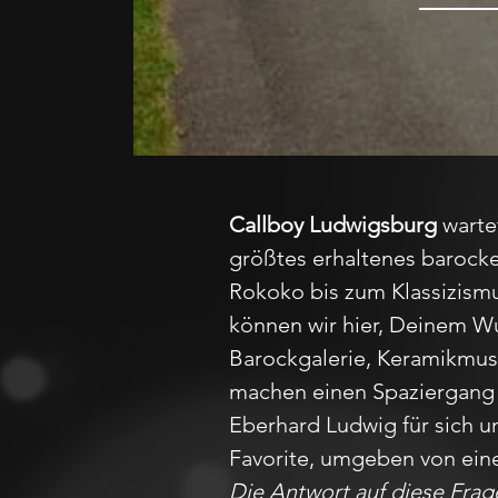
Callboy Ludwigsburg
wartet
größtes erhaltenes barocke
Rokoko bis zum Klassizismu
können wir hier, Deinem W
Barockgalerie, Keramikmu
machen einen Spaziergang 
Eberhard Ludwig für sich u
Favorite, umgeben von eine
Die Antwort auf diese Fra