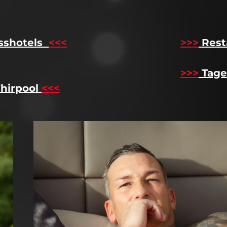
sshotels
<<<
​
>>>
Rest
>>>
Tage
hirpool
<<<