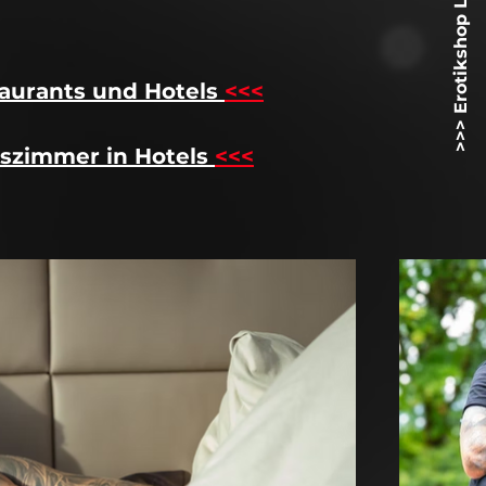
>>> Erotikshop Lovetoyz.net <<<
aurants und Hotels
<<<
szimmer in Hotels
<<<