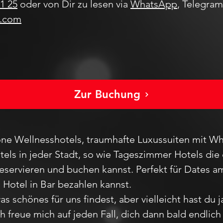
1 25
oder von Dir zu lesen via
WhatsApp
, Telegra
l.com
Zur Buchung
ne Wellnesshotels, traumhafte Luxussuiten mit Wh
els in jeder Stadt
, so wie Tageszimmer Hotels die 
reservieren und buchen kannst. Perfekt für Dates
m Hotel in Bar bezahlen kannst.
as schönes für uns findest, aber vie
lleicht hast du 
Ich freue mich auf jeden F
all,
dich dann bald endlic