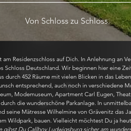
Von Schloss zu Schloss.
 am Residenzschloss auf Dich. In Anlehnung an Versa
s Schloss Deutschland. Wir beginnen hier eine Zei
s durch 452 Räume mit vielen Blicken in das Lebe
unsch entsprechend, auch noch in verschiedene M
seum, Modemuseum, Apartment Carl Eugen, Thea
durch die wunderschöne Parkanlage. In unmittelba
nd seine Mätresse Wilhelmine von Grävenitz das J
m Wildpark, bauen. Vielleicht möchtest Du ja heu
ge gibst Du Callboy Ludwigsburg sicher am wunde