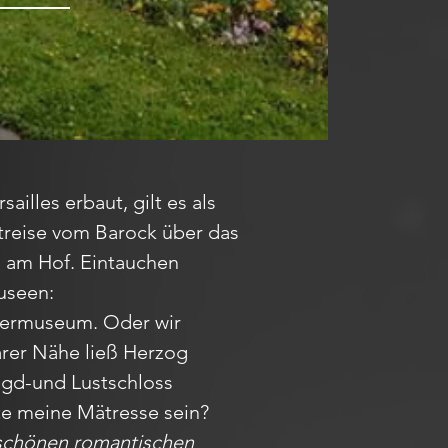
illes erbaut, gilt es als
treise vom Barock über das
n am Hof. Eintauchen
useen:
termuseum. Oder wir
rer Nähe ließ Herzog
agd-und Lustschloss
te meine Mätresse sein?
rschönen romantischen