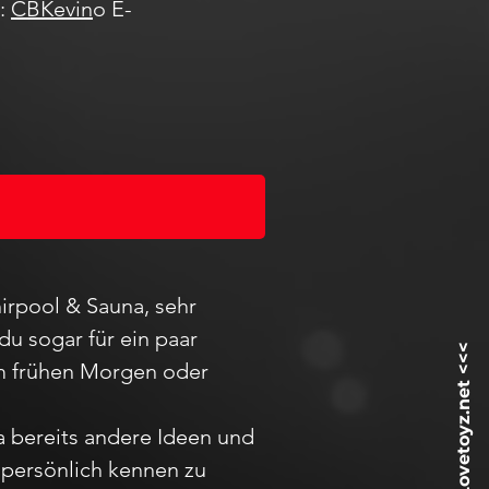
m:
CBKevin
o E-
irpool & Sauna, sehr
du sogar für ein paar
 am frühen Morgen oder
ja bereits andere Ideen und
h
persö
nlich kennen zu