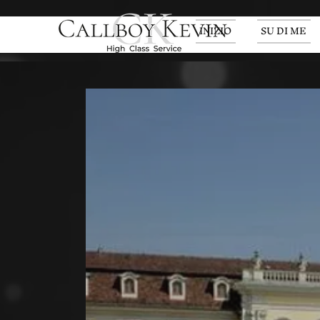
INIZIO
SU DI ME