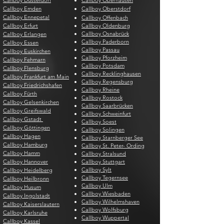
Callboy Düsseldorf
Callboy Oberhausen
Callboy Emden
Callboy Oberstdorf
Callboy Ennepetal
Callboy Offenbach
Callboy Erfurt
Callboy Oldenburg
Callboy Osnabrück
Callboy Erlangen
Callboy Paderborn
Callboy Essen
Callboy Passau
Callboy Euskirchen
Callboy Pforzheim
Callboy Fehmarn
Callboy Potsdam
Callboy Flensburg
Callboy Recklinghausen
Callboy Frankfurt am Main
Callboy Regensburg
Callboy Friedrichshafen
Callboy Rheine
Callboy Fürth
Callboy Rostock
Callboy Gelsenkirchen
Callboy Saarbrücken
Callboy Greifswald
Callboy Schweinfurt
Callboy Gstadt
Callboy Soest
Callboy Göttingen
Callboy Solingen
Callboy Hagen
Callboy Starnberger See
Callboy Hamburg
Callboy St. Peter- Ording
Callboy Hamm
Callboy Stralsund
Callboy Hannover
Callboy Stuttgart
Callboy Sylt
Callboy Heidelberg
Callboy Tegernsee
Callboy Heilbronn
Callboy Ulm
Callboy Husum
Callboy Wiesbaden
Callboy Ingolstadt
Callboy Wilhelmshaven
Callboy Kaiserslautern
Callboy Wolfsburg
Callboy Karlsruhe
Callboy Wuppertal
Callboy Kassel