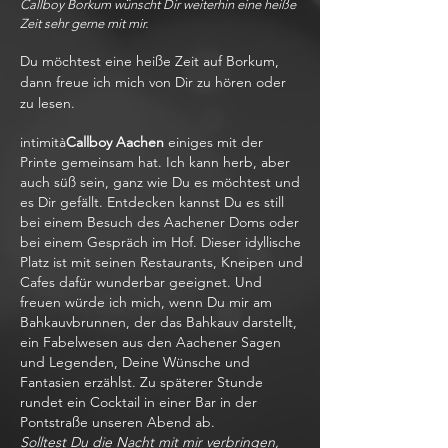
Callboy Borkum wünscht Dir weiterhin eine heiße
Zeit sehr gerne mit mir.
Du möchtest eine heiße Zeit auf Borkum,
dann freue ich mich von Dir zu hören oder
zu lesen.
intimità
Callboy Aachen
einiges mit der
Printe gemeinsam hat. Ich kann herb, aber
auch süß sein, ganz wie Du es möchtest und
es Dir gefällt. Entdecken kannst Du es still
bei einem Besuch des Aachener Doms oder
bei einem Gespräch im Hof. Dieser idyllische
Platz ist mit seinen Restaurants, Kneipen und
Cafes dafür wunderbar geeignet. Und
freuen würde ich mich, wenn Du mir am
Bahkauvbrunnen, der das Bahkauv darstellt,
ein Fabelwesen aus den Aachener Sagen
und Legenden, Deine Wünsche und
Fantasien erzählst. Zu späterer Stunde
rundet ein Cocktail in einer Bar in der
Pontstraße unseren Abend ab.
Solltest Du die Nacht mit mir verbringen,