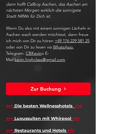
dann hofft Callboy Aachen, das Aachen am
nächsten Morgen wirklich die sonnigste
Stadt NRWs für Dich ist.
Wenn Du also mit einem sonnigen Lächeln in
Aachen wach werden möchtest, dann freue
ich mich von Dir zu hören
+49 176 229 581 25
oder von Dir zu lesen via
WhatsApp
,
Telegram:
CBKevin
o E-
Mail:
kevin.highclass@gmail.com
Zur Buchung
>>>
Die besten Wellnesshotels
<<<
​
>>>
Luxussuiten mit Whirpool
<<<
>>>
Restaurants und Hotels
<<<