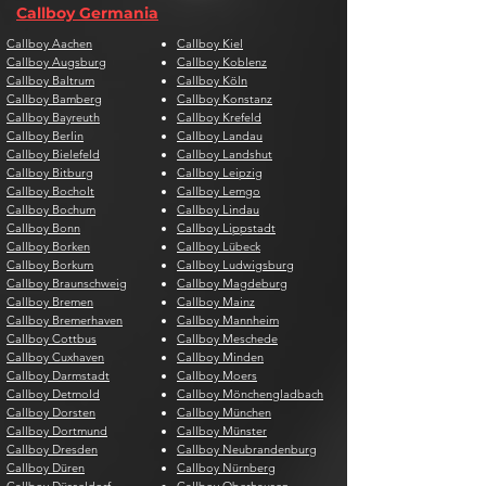
Callboy Germania
Callboy Aachen
Callboy Kiel
Callboy Augsburg
Callboy Koblenz
Callboy Baltrum
Callboy Köln
Callboy Bamberg
Callboy Konstanz
Callboy Bayreuth
Callboy Krefeld
Callboy Berlin
Callboy Landau
Callboy Bielefeld
Callboy Landshut
Callboy Bitburg
Callboy Leipzig
Callboy Bocholt
Callboy Lemgo
Callboy Bochum
Callboy Lindau
Callboy Bonn
Callboy Lippstadt
Callboy Borken
Callboy Lübeck
Callboy Borkum
Callboy Ludwigsburg
Callboy Braunschweig
Callboy Magdeburg
Callboy Bremen
Callboy Mainz
Callboy Bremerhaven
Callboy Mannheim
Callboy Cottbus
Callboy Meschede
Callboy Cuxhaven
Callboy Minden
Callboy Darmstadt
Callboy Moers
Callboy Detmold
Callboy Mönchengladbach
Callboy Dorsten
Callboy München
Callboy Dortmund
Callboy Münster
Callboy Dresden
Callboy Neubrandenburg
Callboy Düren
Callboy Nürnberg