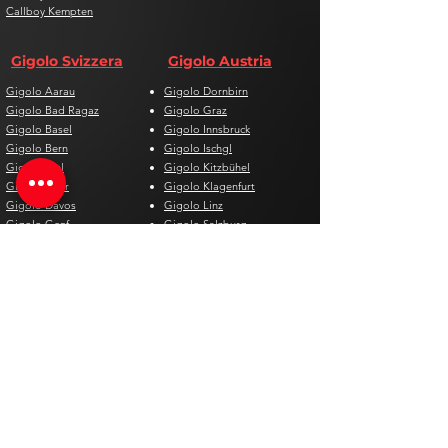
Callboy Kempten
Gigolo Svizzera
Gigolo Austria
Gigolo Aarau
Gigolo Dornbirn
Gigolo Bad Ragaz
Gigolo Graz
Gigolo Basel
Gigolo Innsbruck
Gigolo Bern
Gigolo Ischgl
Gigolo Biel
Gigolo Kitzbühel
Gigolo Chur
Gigolo Klagenfurt
Gigolo Davos
Gigolo Linz
Gigolo Genf
Gigolo Salzburg
Gigolo Lausanne
Gigolo St. Pölten
Gigolo Locarno
Gigolo Steyr
Gigolo Lugano
Gigolo Villach
Gigolo Luzern
Gigolo Wien
Gigolo Neuenburg
Gigolo Wolfsberg
Gigolo Solothurn
Gigolo Zell am See
Gigolo St. Gallen
Gigolo St. Moritz
Gigolo Thun
Gigolo Winterthur
Gigolo Zürich