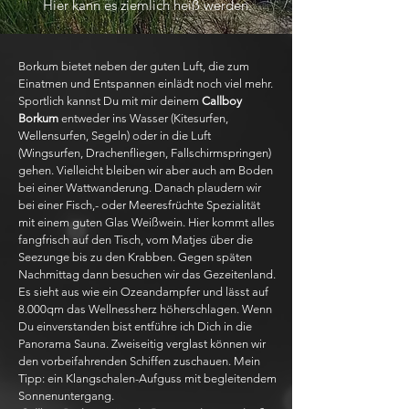
Hier kann es ziemlich heiß werden.
Borkum bietet neben der guten Luft, die zum
Einatmen und Entspannen einlädt noch viel mehr.
Sportlich kannst Du mit mir deinem
Callboy
Borkum
entweder ins Wasser (Kitesurfen,
Wellensurfen, Segeln) oder in die Luft
(Wingsurfen, Drachenfliegen, Fallschirmspringen)
gehen. Vielleicht bleiben wir aber auch am Boden
bei einer Wattwanderung. Danach plaudern wir
bei einer Fisch,- oder Meeresfrüchte Spezialität
mit einem guten Glas Weißwein. Hier kommt alles
fangfrisch auf den Tisch, vom Matjes über die
Seezunge bis zu den Krabben. Gegen späten
Nachmittag dann besuchen wir das Gezeitenland.
Es sieht aus wie ein Ozeandampfer und lässt auf
8.000qm das Wellnessherz höherschlagen. Wenn
Du einverstanden bist entführe ich Dich in die
Panorama Sauna. Zweiseitig verglast können wir
den vorbeifahrenden Schiffen zuschauen. Mein
Tipp: ein Klangschalen-Aufguss mit begleitendem
Sonnenuntergang.