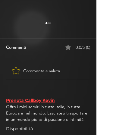
Commenti
0.0/5 (0)
Commenta e valuta...
Alles, was du über
Callboy Kevin im
Geschlechtskrankheiten
für s.a.m helth. 
wissen musst: Ein
von STI Tests in
umfassender Leitfaden
Zusammenarbeit 
Deutschen Aidshi
Prenota Callboy Kevin
Offro i miei servizi in tutta Italia, in tutta
Europa e nel mondo. Lasciatevi trasportare
in un mondo pieno di passione e intimità.
Disponibilità