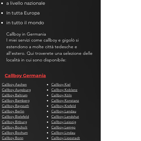
a livello nazionale
In tutta Europa
in tutto il mondo
Callboy in Germania
I miei servizi come callboy e gigolò si
estendono a molte città tedesche e
all'estero. Qui troverete una selezione delle
località in cui sono disponibile:
Callboy Germania
Callboy Aachen
Callboy Kiel
Callboy Augsburg
Callboy Koblenz
Callboy Baltrum
Callboy Köln
Callboy Bamberg
Callboy Konstanz
Callboy Bayreuth
Callboy Krefeld
Callboy Berlin
Callboy Landau
Callboy Bielefeld
Callboy Landshut
Callboy Bitburg
Callboy Leipzig
Callboy Bocholt
Callboy Lemgo
Callboy Bochum
Callboy Lindau
Callboy Bonn
Callboy Lippstadt