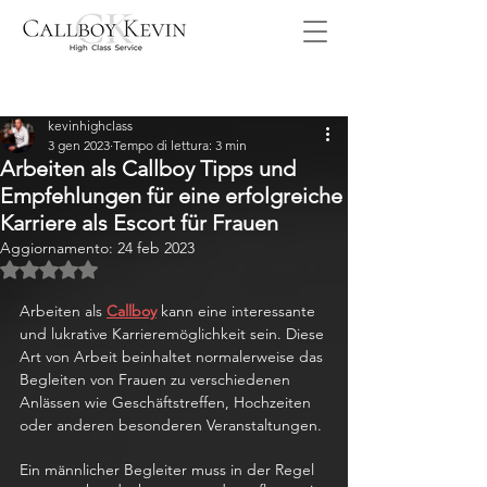
Post
kevinhighclass
3 gen 2023
Tempo di lettura: 3 min
Arbeiten als Callboy Tipps und
Empfehlungen für eine erfolgreiche
Karriere als Escort für Frauen
Aggiornamento:
24 feb 2023
Valutazione NaN stelle su 5.
Arbeiten als 
Callboy
 kann eine interessante 
und lukrative Karrieremöglichkeit sein. Diese 
Art von Arbeit beinhaltet normalerweise das 
Begleiten von Frauen zu verschiedenen 
Anlässen wie Geschäftstreffen, Hochzeiten 
oder anderen besonderen Veranstaltungen.
Ein männlicher Begleiter muss in der Regel 