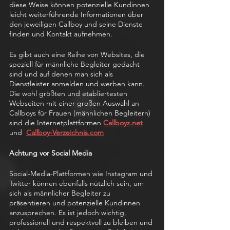
diese Weise können potenzielle Kundinnen 
leicht weiterführende Informationen über 
den jeweiligen Callboy und seine Dienste 
finden und Kontakt aufnehmen.
Es gibt auch eine Reihe von Websites, die 
speziell für männliche Begleiter gedacht 
sind und auf denen man sich als 
Dienstleister anmelden und werben kann. 
Die wohl größten und etabliertesten 
Webseiten mit einer großen Auswahl an 
Callboys für Frauen (männlichen Begleitern) 
sind die Internetplattformen 
Callboyz.net
und 
Callboy-Verzeichnis.com
Achtung vor Social Media
Social-Media-Plattformen wie Instagram und 
Twitter können ebenfalls nützlich sein, um 
sich als männlicher Begleiter zu 
präsentieren und potenzielle Kundinnen 
anzusprechen. Es ist jedoch wichtig, 
professionell und respektvoll zu bleiben und 