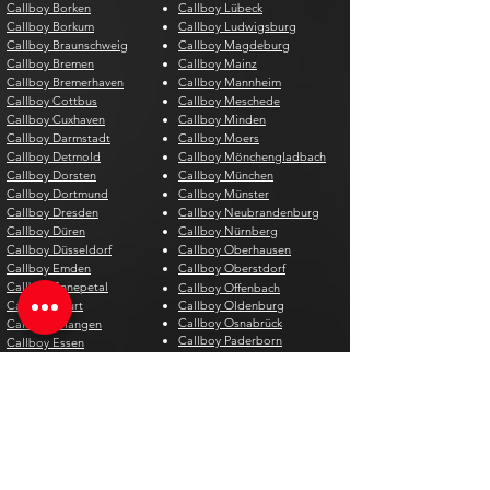
Callboy Borken
Callboy Lübeck
Callboy Borkum
Callboy Ludwigsburg
Callboy Braunschweig
Callboy Magdeburg
Callboy Bremen
Callboy Mainz
Callboy Bremerhaven
Callboy Mannheim
Callboy Cottbus
Callboy Meschede
Callboy Cuxhaven
Callboy Minden
Callboy Darmstadt
Callboy Moers
Callboy Detmold
Callboy Mönchengladbach
Callboy Dorsten
Callboy München
Callboy Dortmund
Callboy Münster
Callboy Dresden
Callboy Neubrandenburg
Callboy Düren
Callboy Nürnberg
Callboy Düsseldorf
Callboy Oberhausen
Callboy Emden
Callboy Oberstdorf
Callboy Ennepetal
Callboy Offenbach
Callboy Erfurt
Callboy Oldenburg
Callboy Osnabrück
Callboy Erlangen
Callboy Paderborn
Callboy Essen
Callboy Passau
Callboy Euskirchen
Callboy Pforzheim
Callboy Fehmarn
Callboy Potsdam
Callboy Flensburg
Callboy Recklinghausen
Callboy Frankfurt am Main
Callboy Regensburg
Callboy Friedrichshafen
Callboy Rheine
Callboy Fürth
Callboy Rostock
Callboy Gelsenkirchen
Callboy Saarbrücken