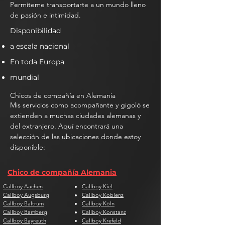
Permíteme transportarte a un mundo lleno
de pasión e intimidad.
Disponibilidad
a escala nacional
En toda Europa
mundial
Chicos de compañía en Alemania
Mis servicios como acompañante y gigoló se
extienden a muchas ciudades alemanas y
del extranjero. Aquí encontrará una
selección de las ubicaciones donde estoy
disponible:
Chico de compañía Alemania
Callboy Aachen
Callboy Kiel
Callboy Augsburg
Callboy Koblenz
Callboy Baltrum
Callboy Köln
Callboy Bamberg
Callboy Konstanz
Callboy Bayreuth
Callboy Krefeld