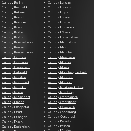
Callboy Berlin
Callboy Landau
Callboy Bielefeld
Callboy Landshut
Callboy Bitburg
Callboy Leipzig
Callboy Bocholt
Callboy Lemgo
Callboy Bochum
Callboy Lindau
Callboy Bonn
Callboy Lippstadt
Callboy Borken
Callboy Lübeck
Callboy Borkum
Callboy Ludwigsburg
Callboy Braunschweig
Callboy Magdeburg
Callboy Bremen
Callboy Mainz
Callboy Bremerhaven
Callboy Mannheim
Callboy Cottbus
Callboy Meschede
Callboy Cuxhaven
Callboy Minden
Callboy Darmstadt
Callboy Moers
Callboy Detmold
Callboy Mönchengladbach
Callboy Dorsten
Callboy München
Callboy Dortmund
Callboy Münster
Callboy Dresden
Callboy Neubrandenburg
Callboy Düren
Callboy Nürnberg
Callboy Düsseldorf
Callboy Oberhausen
Callboy Emden
Callboy Oberstdorf
Callboy Ennepetal
Callboy Offenbach
Callboy Erfurt
Callboy Oldenburg
Callboy Osnabrück
Callboy Erlangen
Callboy Paderborn
Callboy Essen
Callboy Passau
Callboy Euskirchen
Callboy Pforzheim