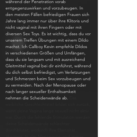
während der Penetration vorab 
entgegenzuwirken und vorzubeugen. In 
den meisten Fällen befriedigen Frauen sich 
Jahre lang immer nur über ihre Klitoris und 
nicht vaginal mit ihren Fingern oder mit 
diversen Sex Toys. Es ist wichtig, dass du vor 
unserem Treffen Übungen mit einem Dildo 
machst. Ich Callboy Kevin empfehle Dildos 
in verschiedenen Größen und Umfängen, 
dass du sie langsam und mit ausreichend 
Gleitmittel vaginal bei dir einführst, während 
du dich selbst befriedigst, um Verletzungen 
und Schmerzen beim Sex vorzubeugen und 
zu vermeiden. Nach der Menopause oder 
nach langer sexueller Enthaltsamkeit 
nehmen die Scheidenwände ab. 
Das 
weibliche Geschlechtsteil bildet sich zurück, 
wenn deine Vagina lange sexuell nicht aktiv 
war. Durch die fehlende Stimulation werden 
deine Scheidenwände schlechter 
durchblutet, wodurch ihre Elastizität 
abnimmt. In der Menopause wird immer 