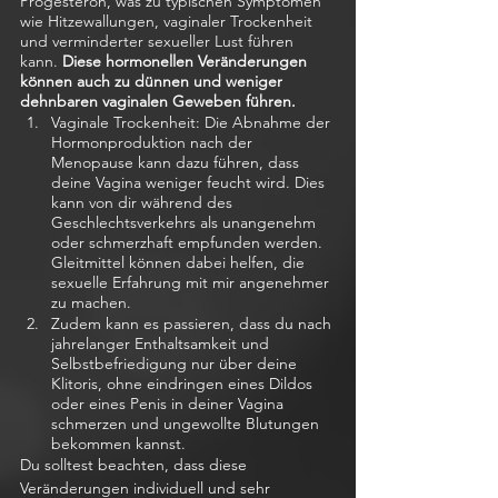
Progesteron, was zu typischen Symptomen 
wie Hitzewallungen, vaginaler Trockenheit 
und verminderter sexueller Lust führen 
kann.
 Diese hormonellen Veränderungen 
können auch zu dünnen und weniger 
dehnbaren vaginalen Geweben führen.
Vaginale Trockenheit: Die Abnahme der 
Hormonproduktion nach der 
Menopause kann dazu führen, dass 
deine Vagina weniger feucht wird. Dies 
kann von dir während des 
Geschlechtsverkehrs als unangenehm 
oder schmerzhaft empfunden werden. 
Gleitmittel können dabei helfen, die 
sexuelle Erfahrung mit mir angenehmer 
zu machen.
Zudem kann es passieren, dass du nach 
jahrelanger Enthaltsamkeit und 
Selbstbefriedigung nur über deine 
Klitoris, ohne eindringen eines Dildos 
oder eines Penis in deiner Vagina 
schmerzen und ungewollte Blutungen 
bekommen kannst.
Du solltest beachten, dass diese 
Veränderungen individuell und sehr 