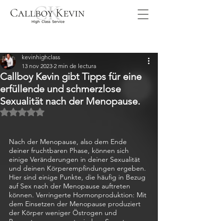
Entrada
kevinhighclass
13 nov 2023
2 min de lectura
Callboy Kevin gibt Tipps für eine
erfüllende und schmerzlose
Sexualität nach der Menopause.
Obtuvo NaN de 5 estrellas.
Nach der Menopause, also dem Ende 
deiner fruchtbaren Phase, können sich 
einige Veränderungen in deiner Sexualität 
und deinen Körperempfindungen ergeben. 
Hier sind einige Punkte, die häufig in Bezug 
auf Sex nach der Menopause auftreten 
können. Verringerte Hormonproduktion: Mit 
dem Einsetzen der Menopause produziert 
der Körper weniger Östrogen und 