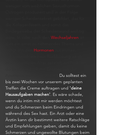
weniger vom weiblichen Sexualhormon 
Östrogen produziert und in der Folge 
weniger Scheidensekret gebildet, das für 
die Kollagenfasern und somit das 
Bindegewebe der Scheidenwand wichtig 
wäre. In oder nach den 
Wechseljahren
 ist 
dies ein ernst zu nehmendes Thema und 
hängt mit den 
Hormonen
 zusammen. 
Scheidenschleimhaut Rückbildung ist ab 
einem gewissen Alter sehr oft ein Problem, 
du kannst jedoch mit Cremes aus der 
Apotheke entgegenwirken. 
Du solltest ein 
bis zwei Wochen vor unserem geplanten 
Treffen die Creme auftragen und
 'deine 
Hausaufgaben machen'
. Es wäre schade, 
wenn du intim mit mir werden möchtest 
und du Schmerzen beim Eindringen und 
während des Sex hast. Ein Arzt oder eine 
Ärztin kann dir bestimmt weitere Ratschläge 
und Empfehlungen geben, damit du keine 
Schmerzen und ungewollte Blutungen beim 