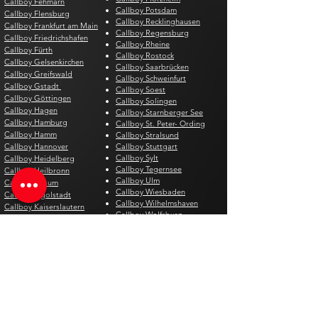
Callboy Fehmarn
Callboy Potsdam
Callboy Flensburg
Callboy Recklinghausen
Callboy Frankfurt am Main
Callboy Regensburg
Callboy Friedrichshafen
Callboy Rheine
Callboy Fürth
Callboy Rostock
Callboy Gelsenkirchen
Callboy Saarbrücken
Callboy Greifswald
Callboy Schweinfurt
Callboy Gstadt
Callboy Soest
Callboy Göttingen
Callboy Solingen
Callboy Hagen
Callboy Starnberger See
Callboy Hamburg
Callboy St. Peter- Ording
Callboy Hamm
Callboy Stralsund
Callboy Hannover
Callboy Stuttgart
Callboy Sylt
Callboy Heidelberg
Callboy Tegernsee
Callboy Heilbronn
Callboy Ulm
Callboy Husum
Callboy Wiesbaden
Callboy Ingolstadt
Callboy Wilhelmshaven
Callboy Kaiserslautern
Callboy Wolfsburg
Callboy Karlsruhe
Callboy Wuppertal
Callboy Kassel
Callboy Kempten
Gigoló Suiza
Gigoló Austria
Gigolo Aarau
Gigolo Dornbirn
Gigolo Bad Ragaz
Gigolo Graz